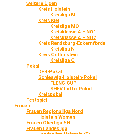
weitere Ligen
Kreis Holstein
Kreisliga M
Kreis Kiel
Kreisliga MO
Kreisklasse A – NO1
Kreisklasse A – NO2
Kreis Rendsburg-Eckernförde
Kreisliga N
Kreis Ostholstein
Kreisliga O
Pokal
DFB-Pokal
Schleswig-Holstein-Pokal
FLENS-CUP
SHFV-Lotto-Pokal
Kreispokal
Testspiel
Frauen
Frauen Regionalliga Nord
Holstein Women
Frauen Oberliga SH
Frauen Landesliga