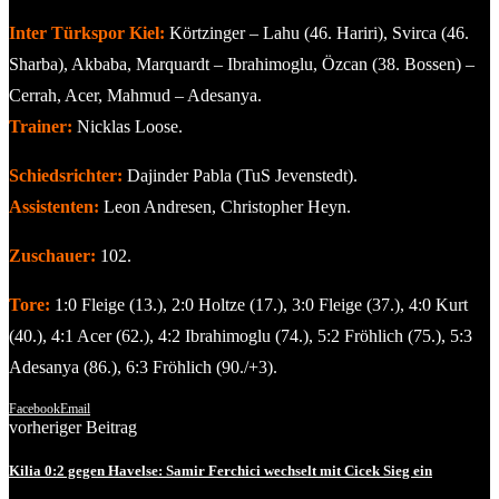
Inter Türkspor Kiel:
Körtzinger – Lahu (46. Hariri), Svirca (46.
Sharba), Akbaba, Marquardt – Ibrahimoglu, Özcan (38. Bossen) –
Cerrah, Acer, Mahmud – Adesanya.
Trainer:
Nicklas Loose.
Schiedsrichter:
Dajinder Pabla (TuS Jevenstedt).
Assistenten:
Leon Andresen, Christopher Heyn.
Zuschauer:
102.
Tore:
1:0 Fleige (13.), 2:0 Holtze (17.), 3:0 Fleige (37.), 4:0 Kurt
(40.), 4:1 Acer (62.), 4:2 Ibrahimoglu (74.), 5:2 Fröhlich (75.), 5:3
Adesanya (86.), 6:3 Fröhlich (90./+3).
Facebook
Email
vorheriger Beitrag
Kilia 0:2 gegen Havelse: Samir Ferchici wechselt mit Cicek Sieg ein