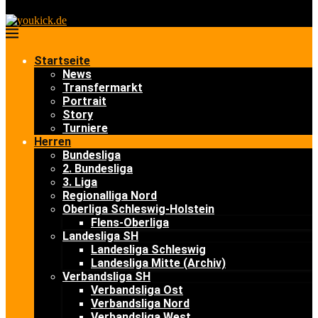
Startseite
News
Transfermarkt
Portrait
Story
Turniere
Herren
Bundesliga
2. Bundesliga
3. Liga
Regionalliga Nord
Oberliga Schleswig-Holstein
Flens-Oberliga
Landesliga SH
Landesliga Schleswig
Landesliga Mitte (Archiv)
Verbandsliga SH
Verbandsliga Ost
Verbandsliga Nord
Verbandsliga West