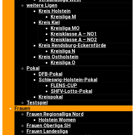
weitere Ligen
Kreis Holstein
Kreisliga M
Kreis Kiel
Kreisliga MO
Kreisklasse A – NO1
Kreisklasse A – NO2
Kreis Rendsburg-Eckernförde
Kreisliga N
Kreis Ostholstein
Kreisliga O
Pokal
DFB-Pokal
Schleswig-Holstein-Pokal
FLENS-CUP
SHFV-Lotto-Pokal
Kreispokal
Testspiel
Frauen
Frauen Regionalliga Nord
Holstein Women
Frauen Oberliga SH
Frauen Landesliga