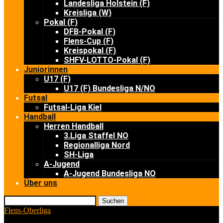
Landesliga Holstein (F)
Kreisliga (W)
Pokal (F)
DFB-Pokal (F)
Flens-Cup (F)
Kreispokal (F)
SHFV-LOTTO-Pokal (F)
Juniorinnen
U17 (F)
U17 (F) Bundesliga N/NO
Futsal
Futsal-Liga Kiel
Handball
Herren Handball
3.Liga Staffel NO
Regionalliga Nord
SH-Liga
A-Jugend
A-Jugend Bundesliga NO
Über uns
Suchen
Flens-Oberliga