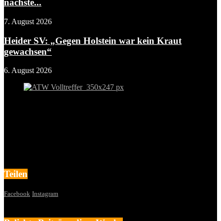
nächste...
7. August 2026
Heider SV: „Gegen Holstein war kein Kraut
gewachsen“
6. August 2026
Teilen
Facebook
Instagram