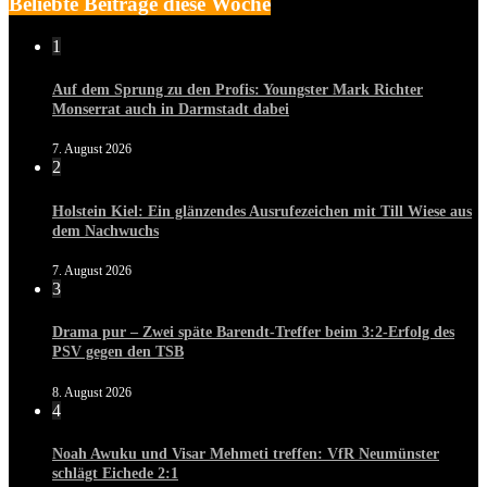
Beliebte Beiträge diese Woche
1
Auf dem Sprung zu den Profis: Youngster Mark Richter
Monserrat auch in Darmstadt dabei
7. August 2026
2
Holstein Kiel: Ein glänzendes Ausrufezeichen mit Till Wiese aus
dem Nachwuchs
7. August 2026
3
Drama pur – Zwei späte Barendt-Treffer beim 3:2-Erfolg des
PSV gegen den TSB
8. August 2026
4
Noah Awuku und Visar Mehmeti treffen: VfR Neumünster
schlägt Eichede 2:1