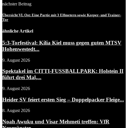
nächster Beitrag
Übersicht VL Ost: Eine Partie mit 3 Elfmetern sowie Keeper- und Trainer-
Tor
ähnliche Artikel
5:3-Torfestival: Kilia Kiel muss gegen guten MTSV
Hohenwestedt...
9. August 2026
Spektakel im CITTI-FUSSBALLPARK: Holstein II
führt drei Mal,...
9. August 2026
Heider SV feiert ersten Sieg – Doppelpacker Fleige...
8. August 2026
Noah Awuku und Visar Mehmeti treffen: VfR
Neumünster...