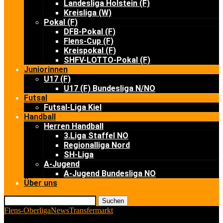
Landesliga Holstein (F)
Kreisliga (W)
Pokal (F)
DFB-Pokal (F)
Flens-Cup (F)
Kreispokal (F)
SHFV-LOTTO-Pokal (F)
Juniorinnen
U17 (F)
U17 (F) Bundesliga N/NO
Futsal
Futsal-Liga Kiel
Handball
Herren Handball
3.Liga Staffel NO
Regionalliga Nord
SH-Liga
A-Jugend
A-Jugend Bundesliga NO
Über uns
Suchen
Flens-Oberliga
News
Transfermarkt