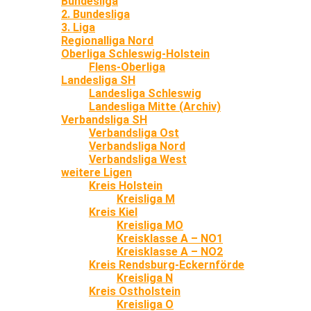
Bundesliga
2. Bundesliga
3. Liga
Regionalliga Nord
Oberliga Schleswig-Holstein
Flens-Oberliga
Landesliga SH
Landesliga Schleswig
Landesliga Mitte (Archiv)
Verbandsliga SH
Verbandsliga Ost
Verbandsliga Nord
Verbandsliga West
weitere Ligen
Kreis Holstein
Kreisliga M
Kreis Kiel
Kreisliga MO
Kreisklasse A – NO1
Kreisklasse A – NO2
Kreis Rendsburg-Eckernförde
Kreisliga N
Kreis Ostholstein
Kreisliga O