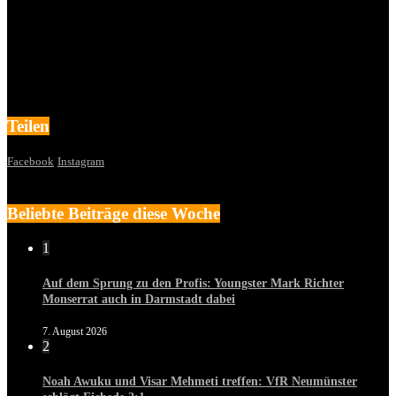
Teilen
Facebook
Instagram
Beliebte Beiträge diese Woche
1
Auf dem Sprung zu den Profis: Youngster Mark Richter
Monserrat auch in Darmstadt dabei
7. August 2026
2
Noah Awuku und Visar Mehmeti treffen: VfR Neumünster