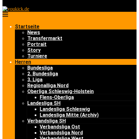
Startseite
News
Transfermarkt
Portrait
Story
Turniere
Herren
Bundesliga
2. Bundesliga
3. Liga
Regionalliga Nord
Oberliga Schleswig-Holstein
Flens-Oberliga
Landesliga SH
Landesliga Schleswig
Landesliga Mitte (Archiv)
Verbandsliga SH
Verbandsliga Ost
Verbandsliga Nord
Verbandsliga West