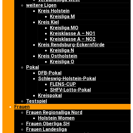
weitere Ligen
Kreis Holstein
Kreisliga M
Kreis Kiel
Kreisliga MO
Kreisklasse A – NO1
Kreisklasse A – NO2
Kreis Rendsburg-Eckernförde
Kreisliga N
Kreis Ostholstein
Kreisliga O
Pokal
DFB-Pokal
Schleswig-Holstein-Pokal
FLENS-CUP
SHFV-Lotto-Pokal
Kreispokal
Testspiel
Frauen
Frauen Regionalliga Nord
Holstein Women
Frauen Oberliga SH
Frauen Landesliga