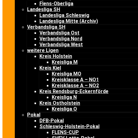
Flens-Oberliga
Landesliga SH
Landesliga Schleswig
Landesliga Mitte (Archiv)
Verbandsliga SH
Verbandsliga Ost
Verbandsliga Nord
Verbandsliga West
weitere Ligen
Kreis Holstein
Kreisliga M
Kreis Kiel
Kreisliga MO
Kreisklasse A – NO1
Kreisklasse A – NO2
Kreis Rendsburg-Eckernförde
Kreisliga N
Kreis Ostholstein
Kreisliga O
Pokal
DFB-Pokal
Schleswig-Holstein-Pokal
FLENS-CUP