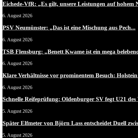
Eichede-VfR: „Es gilt, unsere Leistungen auf hohem N
6. August 2026
PSV Neumünster: „Das ist eine Mischung aus Pech...
6. August 2026
TSB Flensburg: „Benett Kwame ist ein mega belebend
6. August 2026
Klare Verhältnisse vor prominentem Besuch: Holstein 
6. August 2026
Schnelle Reifeprüfung: Oldenburger SV fegt U21 des 
5. August 2026
Später Elfmeter von Björn Lass entscheidet Duell zwis
5. August 2026