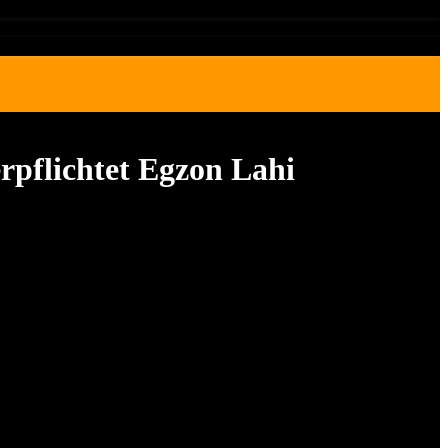
rpflichtet Egzon Lahi