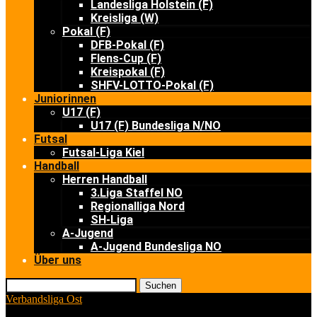
Landesliga Holstein (F)
Kreisliga (W)
Pokal (F)
DFB-Pokal (F)
Flens-Cup (F)
Kreispokal (F)
SHFV-LOTTO-Pokal (F)
Juniorinnen
U17 (F)
U17 (F) Bundesliga N/NO
Futsal
Futsal-Liga Kiel
Handball
Herren Handball
3.Liga Staffel NO
Regionalliga Nord
SH-Liga
A-Jugend
A-Jugend Bundesliga NO
Über uns
Suchen
Verbandsliga Ost