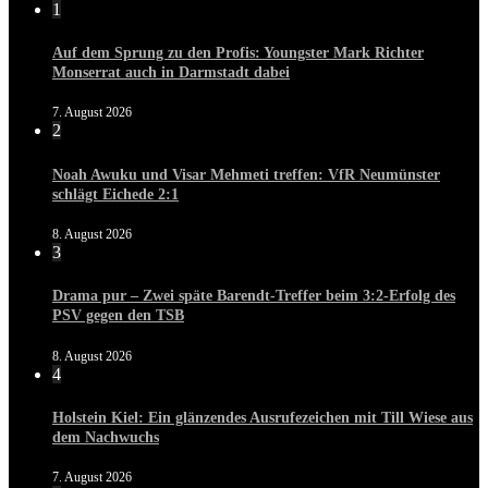
1
Auf dem Sprung zu den Profis: Youngster Mark Richter
Monserrat auch in Darmstadt dabei
7. August 2026
2
Noah Awuku und Visar Mehmeti treffen: VfR Neumünster
schlägt Eichede 2:1
8. August 2026
3
Drama pur – Zwei späte Barendt-Treffer beim 3:2-Erfolg des
PSV gegen den TSB
8. August 2026
4
Holstein Kiel: Ein glänzendes Ausrufezeichen mit Till Wiese aus
dem Nachwuchs
7. August 2026