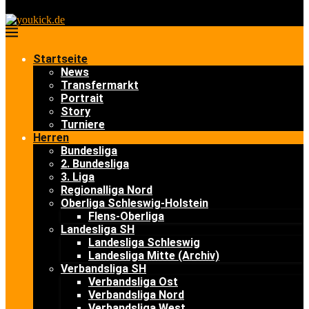
Startseite
News
Transfermarkt
Portrait
Story
Turniere
Herren
Bundesliga
2. Bundesliga
3. Liga
Regionalliga Nord
Oberliga Schleswig-Holstein
Flens-Oberliga
Landesliga SH
Landesliga Schleswig
Landesliga Mitte (Archiv)
Verbandsliga SH
Verbandsliga Ost
Verbandsliga Nord
Verbandsliga West