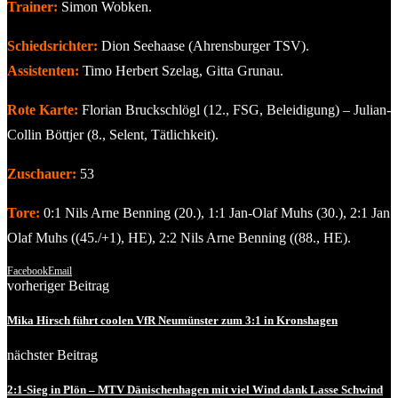
Trainer:
Simon Wobken.
Schiedsrichter:
Dion Seehaase (Ahrensburger TSV).
Assistenten:
Timo Herbert Szelag, Gitta Grunau.
Rote Karte:
Florian Bruckschlögl (12., FSG, Beleidigung) – Julian-
Collin Böttjer (8., Selent, Tätlichkeit).
Zuschauer:
53
Tore:
0:1 Nils Arne Benning (20.), 1:1 Jan-Olaf Muhs (30.), 2:1 Jan
Olaf Muhs ((45./+1), HE), 2:2 Nils Arne Benning ((88., HE).
Facebook
Email
vorheriger Beitrag
Mika Hirsch führt coolen VfR Neumünster zum 3:1 in Kronshagen
nächster Beitrag
2:1-Sieg in Plön – MTV Dänischenhagen mit viel Wind dank Lasse Schwind