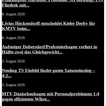
Flintbek mit...
8. August 2026
Livius Höckendorff entscheidet Kieler Derby für
KMTV beim...
8. August 2026
Aufsteiger Dobersdorf/Probsteierhagen verliert in
Hälfte zwei das Gleichgewicht...
3. August 2026
Neuling TS Einfeld findet guten Saisoneinstieg –
4:2...
3. August 2026
MTV Dänischenhagen mit Personalproblemen 1:4
gegen effizienten Wiker...