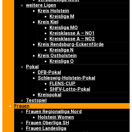
weitere Ligen
Kreis Holstein
Kreisliga M
Kreis Kiel
Kreisliga MO
Kreisklasse A – NO1
Kreisklasse A – NO2
Kreis Rendsburg-Eckernförde
Kreisliga N
Kreis Ostholstein
Kreisliga O
Pokal
DFB-Pokal
Schleswig-Holstein-Pokal
FLENS-CUP
SHFV-Lotto-Pokal
Kreispokal
Testspiel
Frauen
Frauen Regionalliga Nord
Holstein Women
Frauen Oberliga SH
Frauen Landesliga