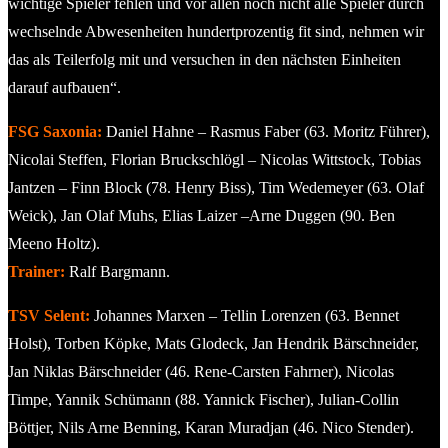
wichtige Spieler fehlen und vor allen noch nicht alle Spieler durch
wechselnde Abwesenheiten hundertprozentig fit sind, nehmen wir
das als Teilerfolg mit und versuchen in den nächsten Einheiten
darauf aufbauen“.
FSG Saxonia:
Daniel Hahne – Rasmus Faber (63. Moritz Führer),
Nicolai Steffen, Florian Bruckschlögl – Nicolas Wittstock, Tobias
Jantzen – Finn Block (78. Henry Biss), Tim Wedemeyer (63. Olaf
Weick), Jan Olaf Muhs, Elias Laizer –Arne Duggen (90. Ben
Meeno Holtz).
Trainer:
Ralf Bargmann.
TSV Selent:
Johannes Marxen – Tellin Lorenzen (63. Bennet
Holst), Torben Köpke, Mats Glodeck, Jan Hendrik Bärschneider,
Jan Niklas Bärschneider (46. Rene-Carsten Fahrner), Nicolas
Timpe, Yannik Schümann (88. Yannick Fischer), Julian-Collin
Böttjer, Nils Arne Benning, Karan Muradjan (46. Nico Stender).