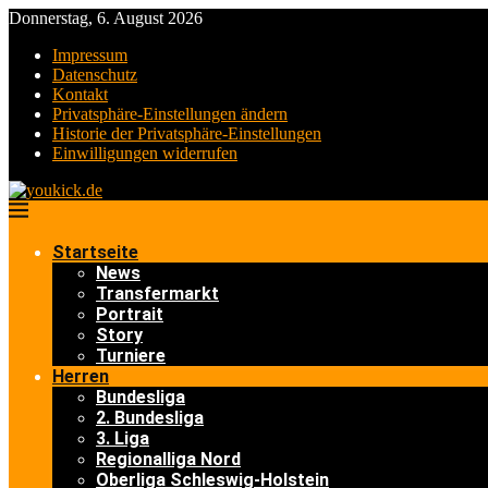
Donnerstag, 6. August 2026
Impressum
Datenschutz
Kontakt
Privatsphäre-Einstellungen ändern
Historie der Privatsphäre-Einstellungen
Einwilligungen widerrufen
Startseite
News
Transfermarkt
Portrait
Story
Turniere
Herren
Bundesliga
2. Bundesliga
3. Liga
Regionalliga Nord
Oberliga Schleswig-Holstein