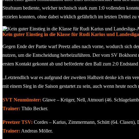
Strafraum bediente, welcher technisch stark zum 1:0 vollenden konnte
erzielen konnten, ohne dabei wirklich gefährlich im letzten Drittel zu
Kein guter Einstieg in die Klasse für Rudi Karius und Landeslig
Gegen Ende der Partie warf Preetz alles nach vorne, wodurch sich d
nutzen, um die Entscheidung herbeizuführen. Der vom SV Bokhorst
ersten Kontakt gekonnt ab und beförderte den Ball zum 2:0 Endstand 
,,Letztendlich war es aufgrund der zweiten Halbzeit denke ich ein ver
mit einem Sieg in die Saison gestartet zu sein, auch wenn heute noch 
SVT Neumünster:
Glawe – Krüger, Nell, Atmouri (46. Schlagelambe
Trainer:
Thilo Becker.
Preetzer TSV:
Cordes – Karius, Zimmermann, Schütt (64. Clasen), 
Trainer:
Andreas Möller.