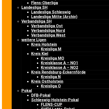
Flens-Oberliga
Landesliga SH
Landesliga Schleswig
Landesliga Mitte (Archiv)
Verbandsliga SH
Verbandsliga Ost
Verbandsliga Nord
Verbandsliga West
weitere Ligen
Kreis Holstein
Kreisliga M
Kreis Kiel
Kreisliga MO
Kreisklasse A – NO1
Kreisklasse A – NO2
Kreis Rendsburg-Eckernförde
Kreisliga N
Kreis Ostholstein
Kreisliga O
Pokal
DFB-Pokal
Schleswig-Holstein-Pokal
FLENS-CUP