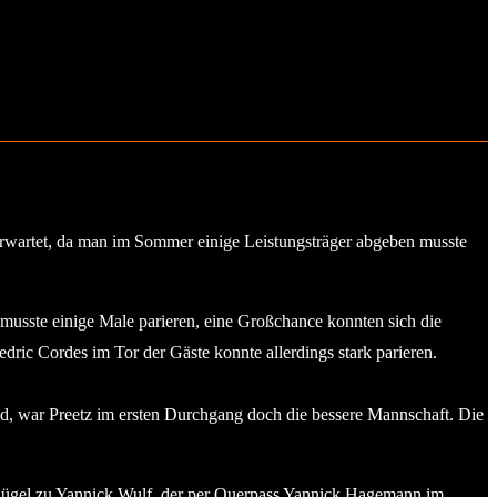
wartet, da man im Sommer einige Leistungsträger abgeben musste
musste einige Male parieren, eine Großchance konnten sich die
edric Cordes im Tor der Gäste konnte allerdings stark parieren.
nd, war Preetz im ersten Durchgang doch die bessere Mannschaft. Die
 Flügel zu Yannick Wulf, der per Querpass Yannick Hagemann im