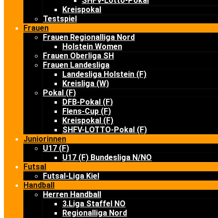
SHFV-Lotto-Pokal
Kreispokal
Testspiel
Frauen
Frauen Regionalliga Nord
Holstein Women
Frauen Oberliga SH
Frauen Landesliga
Landesliga Holstein (F)
Kreisliga (W)
Pokal (F)
DFB-Pokal (F)
Flens-Cup (F)
Kreispokal (F)
SHFV-LOTTO-Pokal (F)
Juniorinnen
U17 (F)
U17 (F) Bundesliga N/NO
Futsal
Futsal-Liga Kiel
Handball
Herren Handball
3.Liga Staffel NO
Regionalliga Nord