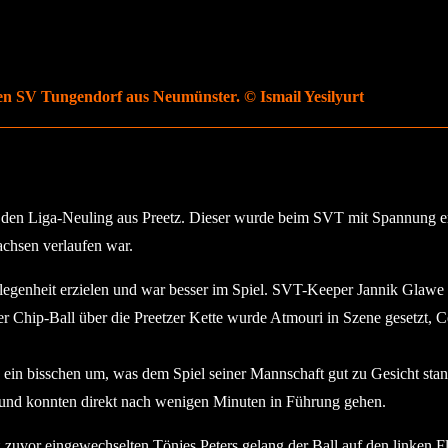
den SV Tungendorf aus Neumünster. © Ismail Yesilyurt
den Liga-Neuling aus Preetz. Dieser wurde beim SVT mit Spannung er
achsen verlaufen war.
rlegenheit erzielen und war besser im Spiel. SVT-Keeper Jannik Glawe 
Per Chip-Ball über die Preetzer Kette wurde Atmouri in Szene gesetzt, C
 ein bisschen um, was dem Spiel seiner Mannschaft gut zu Gesicht sta
t und konnten direkt nach wenigen Minuten in Führung gehen.
 zuvor eingewechselten Tönjes Peters gelang der Ball auf den linken