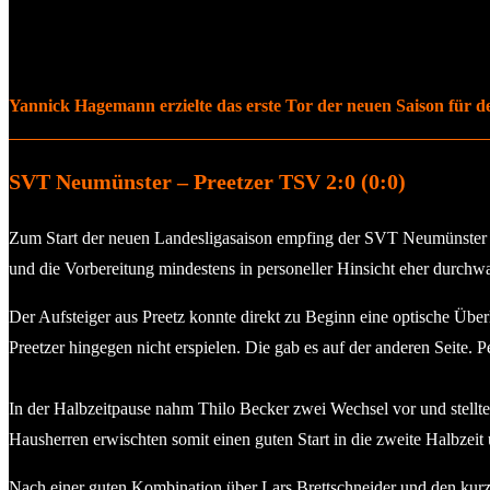
Yannick Hagemann erzielte das erste Tor der neuen Saison für 
SVT Neumünster – Preetzer TSV 2:0 (0:0)
Zum Start der neuen Landesligasaison empfing der SVT Neumünster 
und die Vorbereitung mindestens in personeller Hinsicht eher durchw
Der Aufsteiger aus Preetz konnte direkt zu Beginn eine optische Übe
Preetzer hingegen nicht erspielen. Die gab es auf der anderen Seite. 
In der Halbzeitpause nahm Thilo Becker zwei Wechsel vor und stellte
Hausherren erwischten somit einen guten Start in die zweite Halbzei
Nach einer guten Kombination über Lars Brettschneider und den kurz