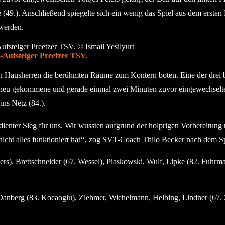
 (49.). Anschließend spiegelte sich ein wenig das Spiel aus dem erste
 werden.
a-Aufsteiger Preetzer TSV.
en Hausherren die berühmten Räume zum Kontern boten. Eine der drei 
 neu gekommene und gerade einmal zwei Minuten zuvor eingewechsel
ins Netz (84.).
dienter Sieg für uns. Wir wussten aufgrund der holprigen Vorbereitung n
nicht alles funktioniert hat‘‘, zog SVT-Coach Thilo Becker nach dem Spi
rs), Brettschneider (67. Wessel), Piaskowski, Wulf, Lipke (82. Fuhrm
Danberg (83. Kocaoglu), Ziehmer, Wichelmann, Helbing, Lindner (67. 