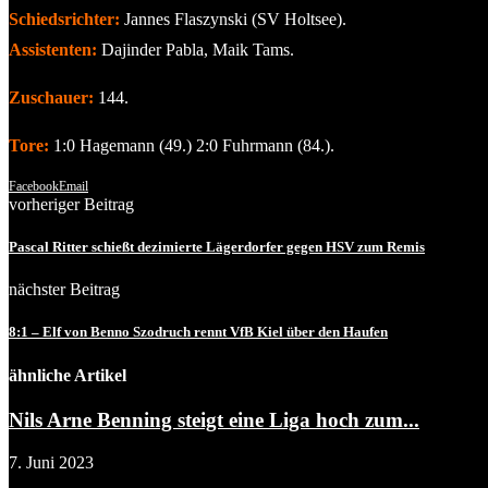
Schiedsrichter:
Jannes Flaszynski (SV Holtsee).
Assistenten:
Dajinder Pabla, Maik Tams.
Zuschauer:
144.
Tore:
1:0 Hagemann (49.) 2:0 Fuhrmann (84.).
Facebook
Email
vorheriger Beitrag
Pascal Ritter schießt dezimierte Lägerdorfer gegen HSV zum Remis
nächster Beitrag
8:1 – Elf von Benno Szodruch rennt VfB Kiel über den Haufen
ähnliche Artikel
Nils Arne Benning steigt eine Liga hoch zum...
7. Juni 2023