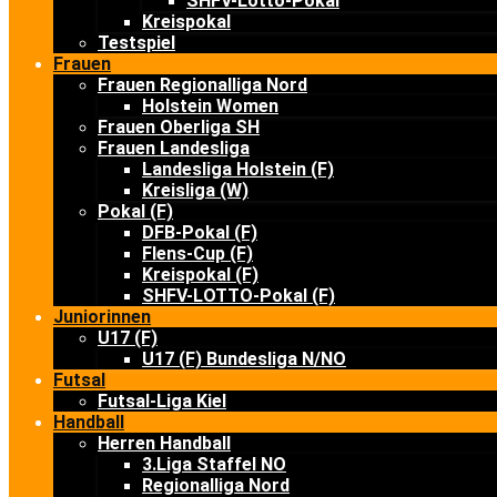
SHFV-Lotto-Pokal
Kreispokal
Testspiel
Frauen
Frauen Regionalliga Nord
Holstein Women
Frauen Oberliga SH
Frauen Landesliga
Landesliga Holstein (F)
Kreisliga (W)
Pokal (F)
DFB-Pokal (F)
Flens-Cup (F)
Kreispokal (F)
SHFV-LOTTO-Pokal (F)
Juniorinnen
U17 (F)
U17 (F) Bundesliga N/NO
Futsal
Futsal-Liga Kiel
Handball
Herren Handball
3.Liga Staffel NO
Regionalliga Nord