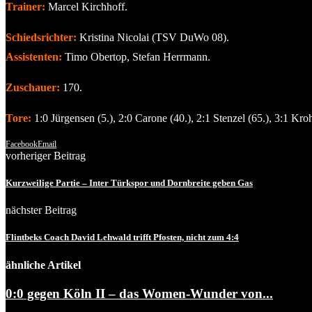
Trainer:
Marcel Kirchhoff.
Schiedsrichter:
Kristina Nicolai (TSV DuWo 08).
Assistenten:
Timo Obertop, Stefan Herrmann.
Zuschauer:
170.
Tore:
1:0 Jürgensen (5.), 2:0 Carone (40.), 2:1 Stenzel (65.), 3:1 Kroh
Facebook
Email
vorheriger Beitrag
Kurzweilige Partie – Inter Türkspor und Dornbreite geben Gas
nächster Beitrag
Flintbeks Coach David Lehwald trifft Pfosten, nicht zum 4:4
ähnliche Artikel
0:0 gegen Köln II – das Women-Wunder von...