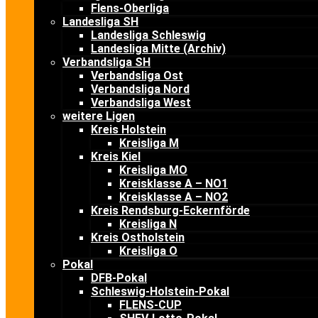
Flens-Oberliga
Landesliga SH
Landesliga Schleswig
Landesliga Mitte (Archiv)
Verbandsliga SH
Verbandsliga Ost
Verbandsliga Nord
Verbandsliga West
weitere Ligen
Kreis Holstein
Kreisliga M
Kreis Kiel
Kreisliga MO
Kreisklasse A – NO1
Kreisklasse A – NO2
Kreis Rendsburg-Eckernförde
Kreisliga N
Kreis Ostholstein
Kreisliga O
Pokal
DFB-Pokal
Schleswig-Holstein-Pokal
FLENS-CUP