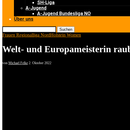
SH-Liga
A-Jugend
A-Jugend Bundesliga NO
Über uns
Suchen
Frauen Regionalliga Nord
Holstein Women
Welt- und Europameisterin raub
von
Michael Felke
2. Oktober 2022