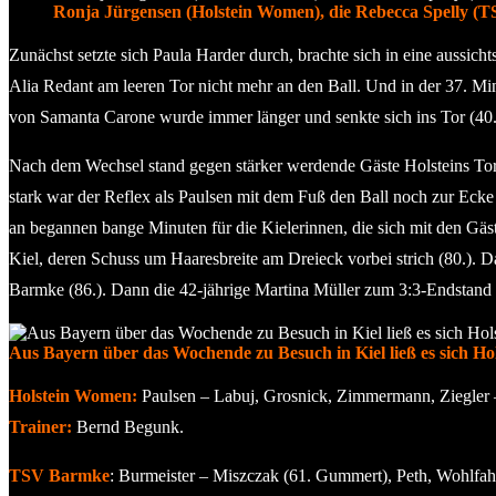
Ronja Jürgensen (Holstein Women), die Rebecca Spelly (T
Zunächst setzte sich Paula Harder durch, brachte sich in eine aussic
Alia Redant am leeren Tor nicht mehr an den Ball. Und in der 37. M
von Samanta Carone wurde immer länger und senkte sich ins Tor (40.
Nach dem Wechsel stand gegen stärker werdende Gäste Holsteins Torfra
stark war der Reflex als Paulsen mit dem Fuß den Ball noch zur Ecke l
an begannen bange Minuten für die Kielerinnen, die sich mit den Gäs
Kiel, deren Schuss um Haaresbreite am Dreieck vorbei strich (80.). D
Barmke (86.). Dann die 42-jährige Martina Müller zum 3:3-Endstand 
Aus Bayern über das Wochende zu Besuch in Kiel ließ es sich Ho
Holstein Women:
Paulsen – Labuj, Grosnick, Zimmermann, Ziegler 
Trainer:
Bernd Begunk.
TSV Barmke
: Burmeister – Miszczak (61. Gummert), Peth, Wohlfahrt