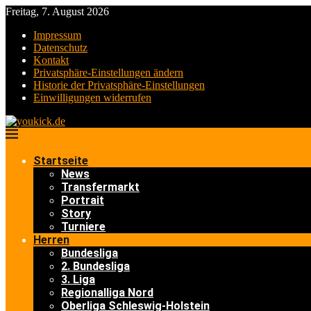
Freitag, 7. August 2026
Impressum
Datenschutz
Kontakt
Privatsphäre-Einstellungen ändern
Historie der Privatsphäre-Einstellungen
Einwilligungen widerrufen
Startseite
News
Transfermarkt
Portrait
Story
Turniere
Herren
Bundesliga
2. Bundesliga
3. Liga
Regionalliga Nord
Oberliga Schleswig-Holstein