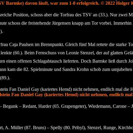
SV Barmke) davon läuft, war zum 1-0 erfolgreich. © 2022 Holger 
htsreiche Position, schoss aber die Torfrau des TSV an (33.). Nur zwe
inute schoss die freistehende Jürgensen knapp am Tor vorbei. Immerhin
).
u Caja Paulsen im Brennpunkt. Gleich fünf Mal rettete die starke Torhü
enkte (60.). Beim Fernschuss von Leonie Stenzel, der auf glatten Geläu
ten einen offenen Schlagabtausch lieferten. Doch Barmke ließ durch Jo
ann kam die 82. Spielminute und Sandra Krohn schob zum umjubelten 3:1
(89.).
lstein Fan Daniel Gay (kariertes Hemd) nicht nehmen, endlich mal
– Begunk – Redant, Harder (65. Grapengeter), Wiedemann, Carone – J
, A. Müller (87. Bruns) – Spelly (80. Pribyl), Stenzel, Runge, Kirchho