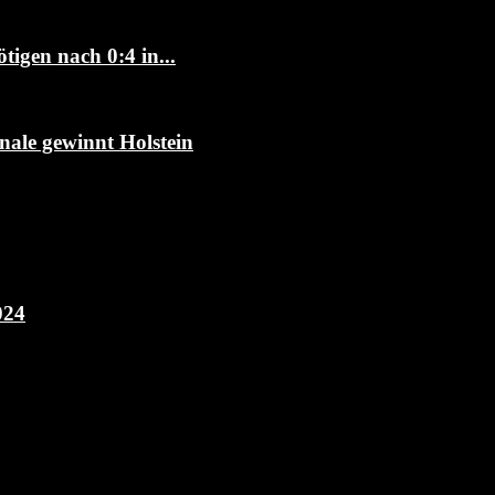
igen nach 0:4 in...
le gewinnt Holstein
024