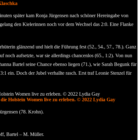
Klaschka
i Minuten später kam Ronja Jürgensen nach schöner Hereingabe von
 gelang den Kielerinnen noch vor dem Wechsel das 2:0. Eine Flanke
terin glänzend und hielt die Führung fest (52., 54., 57., 78.). Ganz
f noch aufsetzte, war sie allerdings chancenlos (65., 1:2). Von nun
hanna Bartel seine Chance ebenso liegen (71.), wie Sarah Begunk für
 ein. Doch der Jubel verhallte rasch. Erst traf Leonie Stenzel für
 die Holstein Women live zu erleben. © 2022 Lydia Gay
ürgensen (78. Krohn).
ff, Bartel – M. Müller.