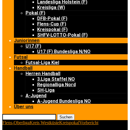
Landesliga Holstein (F)
Kreisliga (W)
Pokal (F)
DFB-Pokal (F)
Flens-Cup (F)
Kreispokal (F)
SHFV-LOTTO-Pokal (F)
Juniorinnen
U17 (F)
U17 (F) Bundesliga N/NO
Futsal
Futsal-Liga Kiel
Handball
Herren Handball
3.Liga Staffel NO
Regionalliga Nord
SH-Liga
A-Jugend
A-Jugend Bundesliga NO
Über uns
Suchen
Flens-Oberliga
Kreis Westküste
Kreispokal
Vorbericht