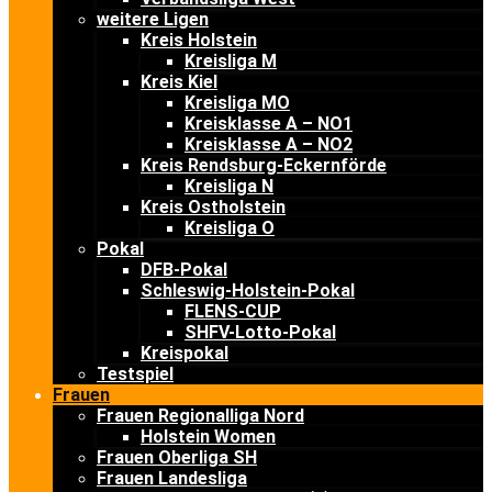
weitere Ligen
Kreis Holstein
Kreisliga M
Kreis Kiel
Kreisliga MO
Kreisklasse A – NO1
Kreisklasse A – NO2
Kreis Rendsburg-Eckernförde
Kreisliga N
Kreis Ostholstein
Kreisliga O
Pokal
DFB-Pokal
Schleswig-Holstein-Pokal
FLENS-CUP
SHFV-Lotto-Pokal
Kreispokal
Testspiel
Frauen
Frauen Regionalliga Nord
Holstein Women
Frauen Oberliga SH
Frauen Landesliga