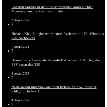
Auf dem Sprung zu den Profis: Youngster Mark Richter
Monserrat auch in Darmstadt dabei
7. August 2026
2
Holstein Kiel: Ein glänzendes Ausrufezeichen mit Till Wiese aus
dem Nachwuchs
7. August 2026
3
Drama pur – Zwei späte Barendt-Treffer beim 3:2-Erfolg des
PSV gegen den TSB
8. August 2026
4
Noah Awuku und Visar Mehmeti treffen: VfR Neumünster
schlägt Eichede 2:1
8. August 2026
5