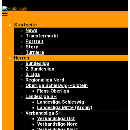
Startseite
News
Transfermarkt
Portrait
Story
Turniere
Herren
Bundesliga
2. Bundesliga
3. Liga
Regionalliga Nord
Oberliga Schleswig-Holstein
Flens-Oberliga
Landesliga SH
Landesliga Schleswig
Landesliga Mitte (Archiv)
Verbandsliga SH
Verbandsliga Ost
Verbandsliga Nord
Verbandsliga West