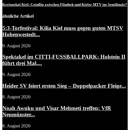
Kreispokal Kiel: Coinflip zwischen Flintbek und Kieler MTV im Semifinale?
ähnliche Artikel
5:3-Torfestival: Kilia Kiel muss gegen guten MTSV
Hohenwestedt...
9. August 2026
Spektakel im CITTI-FUSSBALLPARK: Holstein II
führt drei Mal,...
9. August 2026
Heider SV feiert ersten Sieg – Doppelpacker Fleige...
8. August 2026
Noah Awuku und Visar Mehmeti treffen: VfR
Neumünster...
8. August 2026