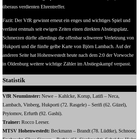
überaus verdienten Ehrentreffer.
Fazit: Der VfR gewinnt erneut ein enges und wichtiges Spiel und
verlässt erstmals seit ewigen Zeiten einen direkten Abstiegsplatz.
Schmerzen dürfte allerdings die offenbar schwerere Verletzung von
Hukporti und die fünfte gelbe Karte von Björn Lambach. Auf der
anderen Seite hat Hohenwestedt heute nach dem 2:0 der Vorwoche
in Oldenburg weitere wichtige Zähler im Abstiegskampf verpasst.
Statistik
VfR Neumünster:
Newe – Kahlcke, Korup, Latifi – Neca,
Lambach, Vinberg, Hukporti (72. Rasgele) – Serifi (62. Güzel),
Pryiomov, Erfurth (92. Gashi).
Trainer:
Rocco Leeser.
MTSV Hohenwestedt:
Beckmann – Brandt (78. Lüdtke), Schnoor,