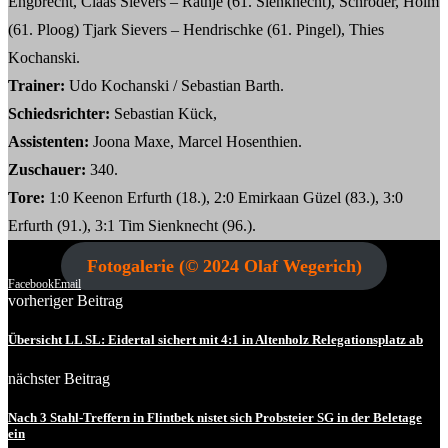
Engbrecht, Claas Sievers – Rathje (61. Sienknecht), Schröder, Holm
(61. Ploog) Tjark Sievers – Hendrischke (61. Pingel), Thies
Kochanski.
Trainer:
Udo Kochanski / Sebastian Barth.
Schiedsrichter:
Sebastian Kück,
Assistenten:
Joona Maxe, Marcel Hosenthien.
Zuschauer:
340.
Tore:
1:0 Keenon Erfurth (18.), 2:0 Emirkaan Güzel (83.), 3:0
Erfurth (91.), 3:1 Tim Sienknecht (96.).
Fotogalerie (© 2024 Olaf Wegerich)
Facebook
Email
vorheriger Beitrag
Übersicht LL SL: Eidertal sichert mit 4:1 in Altenholz Relegationsplatz ab
nächster Beitrag
Nach 3 Stahl-Treffern in Flintbek nistet sich Probsteier SG in der Beletage
ein