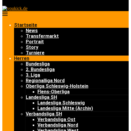
Startseite
News
Transfermarkt
Portrait
Story
Turniere
Herren
Bundesliga
2. Bundesliga
3. Liga
Regionalliga Nord
Oberliga Schleswig-Holstein
Flens-Oberliga
Landesliga SH
Landesliga Schleswig
Landesliga Mitte (Archiv)
Verbandsliga SH
Verbandsliga Ost
Verbandsliga Nord
Verbandsliga West