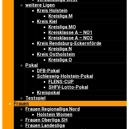
weitere Ligen
Kreis Holstein
Kreisliga M
Kreis Kiel
Kreisliga MO
Kreisklasse A – NO1
Kreisklasse A – NO2
Kreis Rendsburg-Eckernförde
Kreisliga N
Kreis Ostholstein
Kreisliga O
Pokal
DFB-Pokal
Schleswig-Holstein-Pokal
FLENS-CUP
SHFV-Lotto-Pokal
Kreispokal
Testspiel
Frauen
Frauen Regionalliga Nord
Holstein Women
Frauen Oberliga SH
Frauen Landesliga