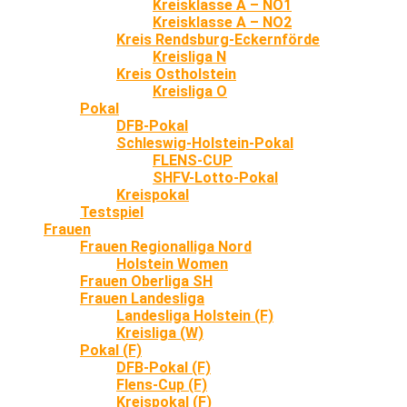
Kreisklasse A – NO1
Kreisklasse A – NO2
Kreis Rendsburg-Eckernförde
Kreisliga N
Kreis Ostholstein
Kreisliga O
Pokal
DFB-Pokal
Schleswig-Holstein-Pokal
FLENS-CUP
SHFV-Lotto-Pokal
Kreispokal
Testspiel
Frauen
Frauen Regionalliga Nord
Holstein Women
Frauen Oberliga SH
Frauen Landesliga
Landesliga Holstein (F)
Kreisliga (W)
Pokal (F)
DFB-Pokal (F)
Flens-Cup (F)
Kreispokal (F)