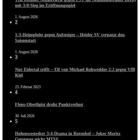
mit 3:0-Sieg im Eröffnungsspiel
1. August 2026
2
1:3-Heimpleite gegen Aufsteiger – Heider SV verpatzt den
Saisonstart
1. August 2026
3
Nur Eidertal trifft – Elf von Michael Rohwedder 2:2 gegen VfB
Kiel
25. Februar 2023
4
Flens-Oberligist droht Punktverlust
30. Juli 2026
5
Hohenwestedter 3:4-Drama in Rotenhof – Joker Moritz
Gersteuer sticht MTSV