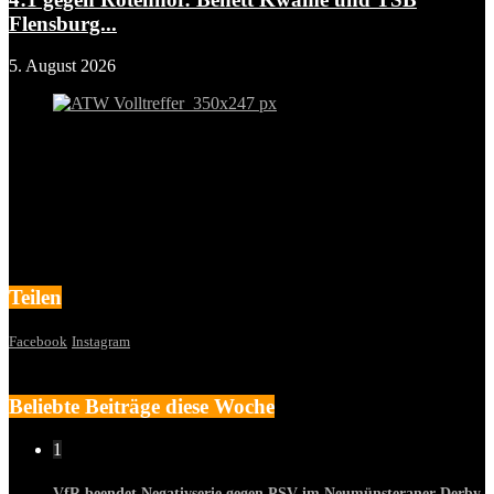
Flensburg...
5. August 2026
Teilen
Facebook
Instagram
Beliebte Beiträge diese Woche
1
VfR beendet Negativserie gegen PSV im Neumünsteraner Derby