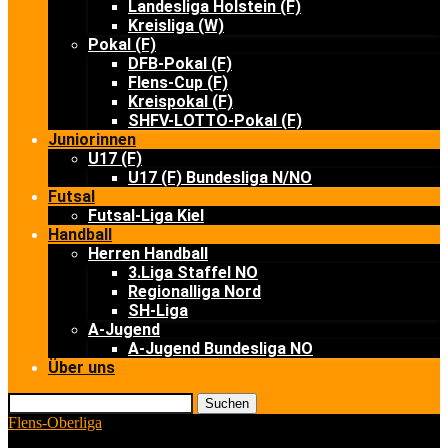
Landesliga Holstein (F)
Kreisliga (W)
Pokal (F)
DFB-Pokal (F)
Flens-Cup (F)
Kreispokal (F)
SHFV-LOTTO-Pokal (F)
Juniorinnen
U17 (F)
U17 (F) Bundesliga N/NO
Futsal
Futsal-Liga Kiel
Handball
Herren Handball
3.Liga Staffel NO
Regionalliga Nord
SH-Liga
A-Jugend
A-Jugend Bundesliga NO
Über uns
Suchen
Flens-Oberliga