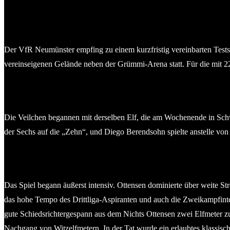
Der VfR Neumünster empfing zu einem kurzfristig vereinbarten Testsp
vereinseigenen Gelände neben der Grümmi-Arena statt. Für die mit 22 
Die Veilchen begannen mit derselben Elf, die am Wochenende in Schw
der Sechs auf die „Zehn“, und Diego Berendsohn spielte anstelle von 
Das Spiel begann äußerst intensiv. Ottensen dominierte über weite St
das hohe Tempo des Drittliga-Aspiranten und auch die Zweikampfintens
gute Schiedsrichtergespann aus dem Nichts Ottensen zwei Elfmeter z
Nachgang von Witzelfmetern. In der Tat wurde ein erlaubtes klassisc