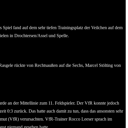
 Spiel fand auf dem sehr tiefen Trainingsplatz der Veilchen auf dem
ielen in Drochtersen/Assel und Spelle.
asgele rückte von Rechtsaußen auf die Sechs, Marcel Stölting von
rde an der Mittellinie zum 11. Feldspieler. Der VfR konnte jedoch
it 0:3 zurück. Das hatte auch damit zu tun, dass das ansonsten sehr
Unmut (VfR) verursachten. VfR-Trainer Rocco Leeser sprach im
onst niemand gesehen hatte.