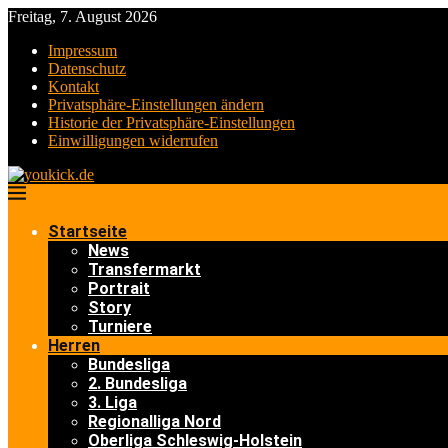
Freitag, 7. August 2026
Impressum
Datenschutz
Kontakt
Privatsphäre-Einstellungen ändern
Historie der Privatsphäre-Einstellungen
Einwilligungen widerrufen
Startseite
News
Transfermarkt
Portrait
Story
Turniere
Herren
Bundesliga
2. Bundesliga
3. Liga
Regionalliga Nord
Oberliga Schleswig-Holstein