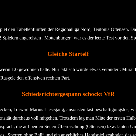
iel den Tabellenfünften der Regionalliga Nord, Teutonia Ottensen. Das
Spielern angereisten „Mottenburger“ war es der letzte Test vor den Sp
Gleiche Startelf
erin 1:0 gewonnen hatte. Nur taktisch wurde etwas verändert: Murat R
Rasgele den offensiven rechten Part.
Schiedsrichtergespann schockt VfR
recken, Torwart Marius Liesegang, ansonsten fast beschäftigungslos, wu
ität durchaus voll mitgehen. Trotzdem lag man Mitte der ersten Halbze
usprach, die auf beiden Seiten Überraschung (Ottensen) bzw. lauten 
hes „Sperren ohne Ball“ und ein angebliches Handspiel geahndet, das s