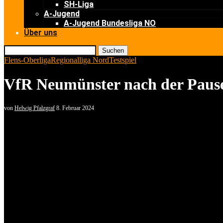
SH-Liga
A-Jugend
A-Jugend Bundesliga NO
Über uns
Suchen
Flens-Oberliga
Regionalliga Nord
Testspiel
VfR Neumünster nach der Pause 
von
Helwig Pfalzgraf
8. Februar 2024