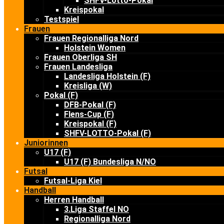
SHFV-Lotto-Pokal
Kreispokal
Testspiel
Frauen
Frauen Regionalliga Nord
Holstein Women
Frauen Oberliga SH
Frauen Landesliga
Landesliga Holstein (F)
Kreisliga (W)
Pokal (F)
DFB-Pokal (F)
Flens-Cup (F)
Kreispokal (F)
SHFV-LOTTO-Pokal (F)
Juniorinnen
U17 (F)
U17 (F) Bundesliga N/NO
Futsal
Futsal-Liga Kiel
Handball
Herren Handball
3.Liga Staffel NO
Regionalliga Nord