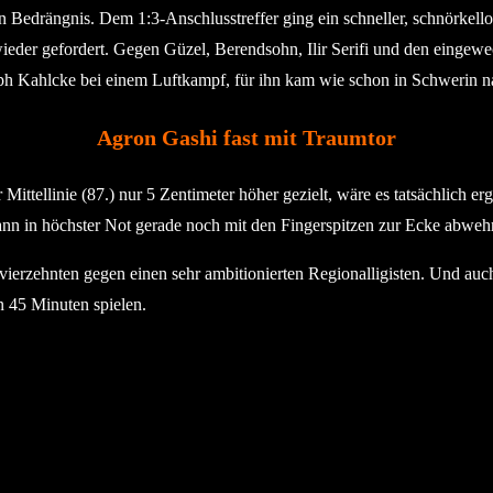
 in Bedrängnis. Dem 1:3-Anschlusstreffer ging ein schneller, schnörkel
eder gefordert. Gegen Güzel, Berendsohn, Ilir Serifi und den eingewe
toph Kahlcke bei einem Luftkampf, für ihn kam wie schon in Schwerin n
Agron Gashi fast mit Traumtor
ittellinie (87.) nur 5 Zentimeter höher gezielt, wäre es tatsächlich 
nn in höchster Not gerade noch mit den Fingerspitzen zur Ecke abweh
envierzehnten gegen einen sehr ambitionierten Regionalligisten. Und a
n 45 Minuten spielen.