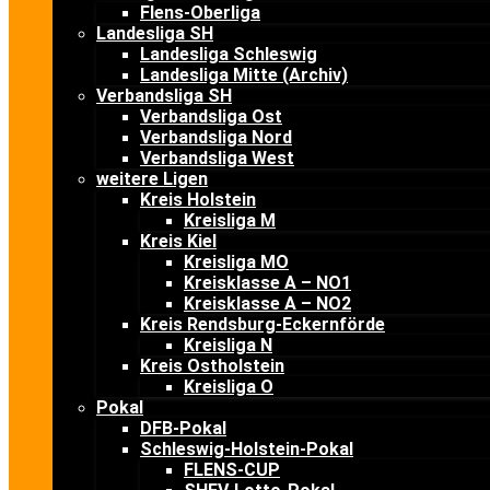
Flens-Oberliga
Landesliga SH
Landesliga Schleswig
Landesliga Mitte (Archiv)
Verbandsliga SH
Verbandsliga Ost
Verbandsliga Nord
Verbandsliga West
weitere Ligen
Kreis Holstein
Kreisliga M
Kreis Kiel
Kreisliga MO
Kreisklasse A – NO1
Kreisklasse A – NO2
Kreis Rendsburg-Eckernförde
Kreisliga N
Kreis Ostholstein
Kreisliga O
Pokal
DFB-Pokal
Schleswig-Holstein-Pokal
FLENS-CUP