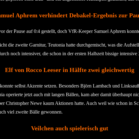
amuel Aphrem verhindert Debakel-Ergebnis zur Pau
vor der Pause auf 0:4 gestellt, doch VfR-Keeper Samuel Aphrem konnt
t die zweite Garnitur, Teutonia hatte durchgemischt, was die Aufstell
adurch noch intensiver, die schon in der ersten Halbzeit bissige inten
Elf von Rocco Leeser in Hälfte zwei gleichwertig
konnte selbst Akzente setzen. Besonders Björn Lambach und Linksauß
a operierte jetzt auch mit langen Bällen, kam aber damit überhaupt nich
er Christopher Newe kaum Aktionen hatte. Auch weil wie schon in Schw
uch viel zweite Bälle gewonnen.
Veilchen auch spielerisch gut