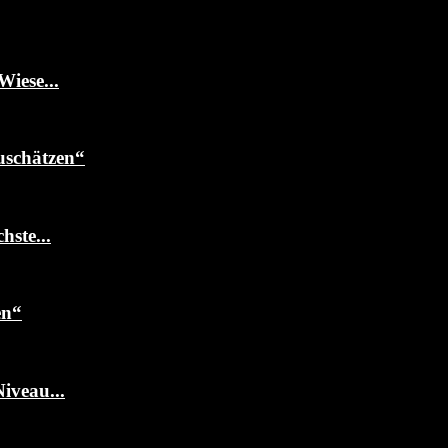
Wiese...
uschätzen“
ste...
en“
iveau...