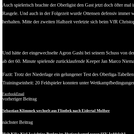
Auch spielerisch brachte der Oberligist den Gast jetzt doch öfter mal
Rasgele. Und auch in der Folgezeit wurde Ottensen defensiv immer wi
herhalten. Mitte der zweiten Halbzeit verletzte sich beim VfR Chris
Und hätte der eingewechselte Agron Gashi bei seinem Schuss von der M
ab der 60. Minute spielende zurücklaufende Keeper Jan Marco Niema
Fazit: Trotz der Niederlage ein gelungener Test des Oberliga-Tabell
Trainingseinheit: 20 Feldspieler konnten unter Wettkampfbedingunge
Facebook
Email
vorheriger Beitrag
Sebastian Klimmek wechselt aus Flintbek nach Eidertal Molfsee
nächster Beitrag
Holt Kilia Kiel 3 wichtige Punkte im Abstiegskampf gegen SSV Jeddeloh?