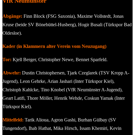
VfR Neumünster
Abgänge:
Finn Block (FSG Saxonia), Maxime Vollstedt, Jonas
Kruse (beide SV Bönebüttel-Husberg), Hogir Busali (Türkspor Bad
Oldesloe).
Kader (in Klammern alter Verein vom Neuzugang)
Tor:
Kjell Berger, Christopher Newe, Bennet Sparfeld.
Abwehr:
Dustin Christophersen, Tjark Czeglarek (TSV Kropp A-
Jugend), Leon Gehrke, Arian Jashari (Inter Türkspor Kiel),
Christoph Kahlcke, Tino Knobel (VfR Neumünster A-Jugend),
Geart Latifi, Thore Möller, Henrik Wehde, Coskun Yamak (Inter
Türkspor Kiel).
Mittelfeld:
Tarik Alioua, Agron Gashi, Burhan Gülbay (SV
Tungendorf), Ihab Hathat, Mika Hirsch, Issam Khemiri, Kevin