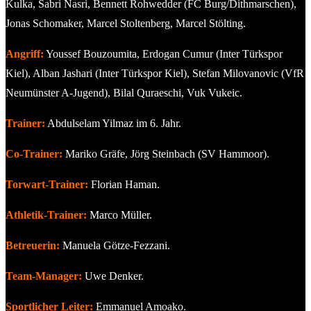
Kulka, Sabri Nasri, Bennett Rohwedder (FC Burg/Dithmarschen),
Jonas Schomaker, Marcel Stoltenberg, Marcel Stölting.
Angriff:
Youssef Bouzoumita, Erdogan Cumur (Inter Türkspor
Kiel), Alban Jashari (Inter Türkspor Kiel), Stefan Milovanovic (VfR
Neumünster A-Jugend), Bilal Quraeschi, Vuk Vukeic.
Trainer:
Abdulselam Yilmaz im 6. Jahr.
Co-Trainer:
Mariko Gräfe, Jörg Steinbach (SV Hammoor).
Torwart-Trainer:
Florian Haman.
Athletik-Trainer:
Marco Müller.
Betreuerin:
Manuela Götze-Fezzani.
Team-Manager:
Uwe Denker.
Sportlicher Leiter:
Emmanuel Amoako.