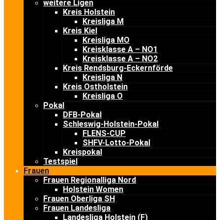
weitere Ligen
Kreis Holstein
Kreisliga M
Kreis Kiel
Kreisliga MO
Kreisklasse A – NO1
Kreisklasse A – NO2
Kreis Rendsburg-Eckernförde
Kreisliga N
Kreis Ostholstein
Kreisliga O
Pokal
DFB-Pokal
Schleswig-Holstein-Pokal
FLENS-CUP
SHFV-Lotto-Pokal
Kreispokal
Testspiel
Frauen
Frauen Regionalliga Nord
Holstein Women
Frauen Oberliga SH
Frauen Landesliga
Landesliga Holstein (F)