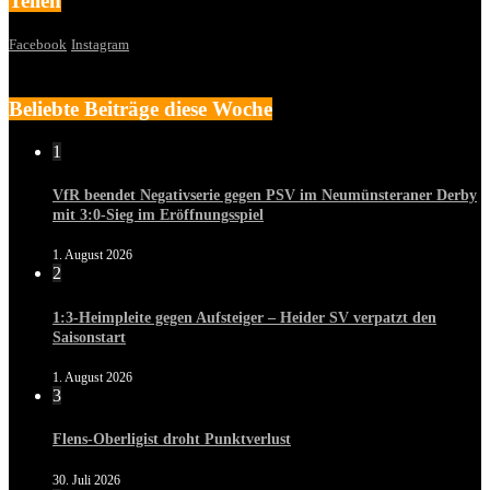
Teilen
Facebook
Instagram
Beliebte Beiträge diese Woche
1
VfR beendet Negativserie gegen PSV im Neumünsteraner Derby
mit 3:0-Sieg im Eröffnungsspiel
1. August 2026
2
1:3-Heimpleite gegen Aufsteiger – Heider SV verpatzt den
Saisonstart
1. August 2026
3
Flens-Oberligist droht Punktverlust
30. Juli 2026