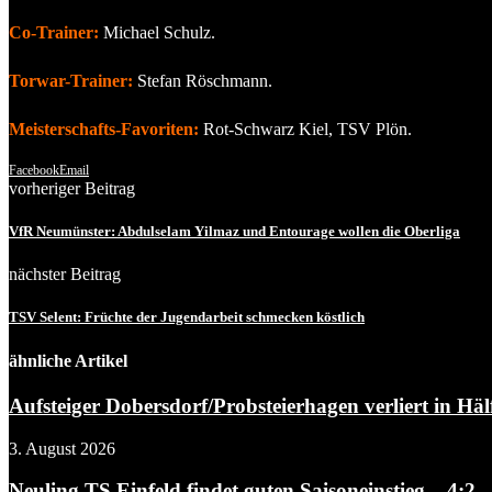
Co-Trainer:
Michael Schulz.
Torwar-Trainer:
Stefan Röschmann.
Meisterschafts-Favoriten:
Rot-Schwarz Kiel, TSV Plön.
Facebook
Email
vorheriger Beitrag
VfR Neumünster: Abdulselam Yilmaz und Entourage wollen die Oberliga
nächster Beitrag
TSV Selent: Früchte der Jugendarbeit schmecken köstlich
ähnliche Artikel
Aufsteiger Dobersdorf/Probsteierhagen verliert in Hälf
3. August 2026
Neuling TS Einfeld findet guten Saisoneinstieg – 4:2...