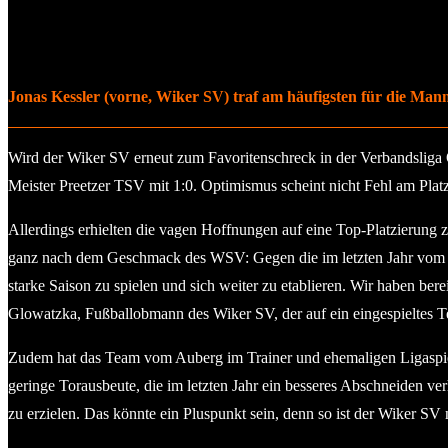
Jonas Kessler (vorne, Wiker SV) traf am häufigsten für die Mann
Wird der Wiker SV erneut zum Favoritenschreck in der Verbandsliga O
Meister Preetzer TSV mit 1:0. Optimismus scheint nicht Fehl am Pla
Allerdings erhielten die vagen Hoffnungen auf eine Top-Platzierung
ganz nach dem Geschmack des WSV: Gegen die im letzten Jahr vom Abs
starke Saison zu spielen und sich weiter zu etablieren. Wir haben ber
Glowatzka, Fußballobmann des Wiker SV, der auf ein eingespieltes T
Zudem hat das Team vom Auberg im Trainer und ehemaligen Ligaspiele
geringe Torausbeute, die im letzten Jahr ein besseres Abschneiden ve
zu erzielen. Das könnte ein Pluspunkt sein, denn so ist der Wiker SV 