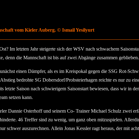
schaft vom Kieler Auberg. © Ismail Yesilyurt
st? Im letzten Jahr steigerte sich der WSV nach schwachem Saisonstart
tze, denn die Mannschaft ist bis auf zwei Abgänge zusammen geblieben.
 zunächst einen Dämpfer, als es im Kreispokal gegen die SSG Rot-Schwa
tieg bedrohte SG Dobersdorf/Probsteierhagen reichte es nur zu einem 
eits letzte Saison nach schwierigem Saisonstart bewiesen, dass wir in d
eam setzen kann.
r Dannie Osterhoff und seinem Co- Trainer Michael Schulz zwei erfah
rhinderte. 46 Treffer sind zu wenig, um ganz oben mitzuspielen. Allerd
nur schwer auszurechnen. Allein Jonas Kessler ragt heraus, der mit ach