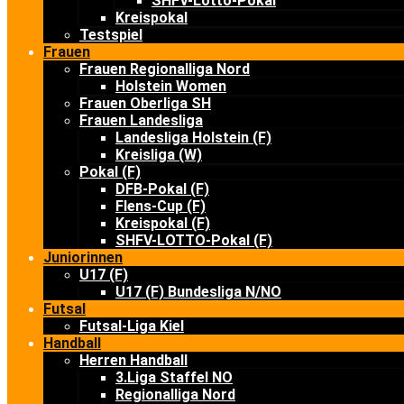
SHFV-Lotto-Pokal
Kreispokal
Testspiel
Frauen
Frauen Regionalliga Nord
Holstein Women
Frauen Oberliga SH
Frauen Landesliga
Landesliga Holstein (F)
Kreisliga (W)
Pokal (F)
DFB-Pokal (F)
Flens-Cup (F)
Kreispokal (F)
SHFV-LOTTO-Pokal (F)
Juniorinnen
U17 (F)
U17 (F) Bundesliga N/NO
Futsal
Futsal-Liga Kiel
Handball
Herren Handball
3.Liga Staffel NO
Regionalliga Nord