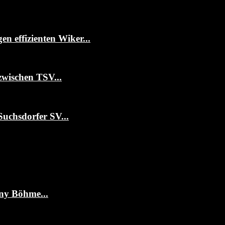
 effizienten Wiker...
zwischen TSV...
Suchsdorfer SV...
ny Böhme...