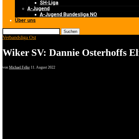
SH-Liga
A-Jugend
A-Jugend Bundesliga NO
Über uns
Suchen
Verbandsliga Ost
Wiker SV: Dannie Osterhoffs Elf
von
Michael Felke
11. August 2022