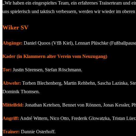
„Wir haben ein eingespieltes Team, ein erfahrenes Trainerteam und 
uns spielerisch und taktisch verbessern, werden wir wieder im oberen
Wiker SV
Abgänge:
Daniel Quoos (VfB Kiel), Lennart Plüschke (Fußballpause
Kader (in Klammern alter Verein vom Neuzugang)
Tor:
Justin Sörensen, Stefan Röschmann.
Abwehr:
Torben Blechenberg, Martin Rehbehn, Sascha Lazinka, Ste
Dominik Thomsen.
Mittelfeld:
Jonathan Ketelsen, Bennet von Rönnen, Jonas Kessler, P
Angriff:
André Wittern, Nico Otto, Frederik Glowatzka, Tristan Lüer
Trainer:
Dannie Osterhoff.