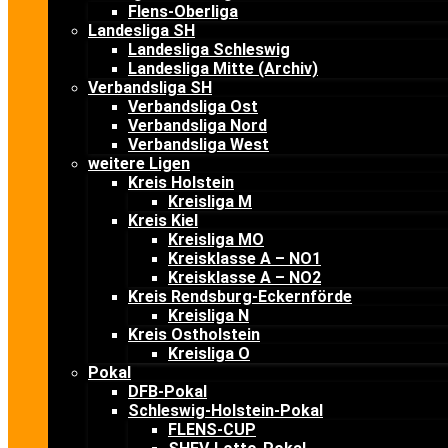
Flens-Oberliga
Landesliga SH
Landesliga Schleswig
Landesliga Mitte (Archiv)
Verbandsliga SH
Verbandsliga Ost
Verbandsliga Nord
Verbandsliga West
weitere Ligen
Kreis Holstein
Kreisliga M
Kreis Kiel
Kreisliga MO
Kreisklasse A – NO1
Kreisklasse A – NO2
Kreis Rendsburg-Eckernförde
Kreisliga N
Kreis Ostholstein
Kreisliga O
Pokal
DFB-Pokal
Schleswig-Holstein-Pokal
FLENS-CUP