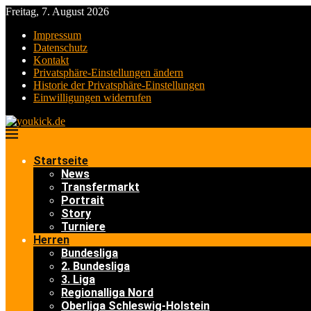
Freitag, 7. August 2026
Impressum
Datenschutz
Kontakt
Privatsphäre-Einstellungen ändern
Historie der Privatsphäre-Einstellungen
Einwilligungen widerrufen
Startseite
News
Transfermarkt
Portrait
Story
Turniere
Herren
Bundesliga
2. Bundesliga
3. Liga
Regionalliga Nord
Oberliga Schleswig-Holstein