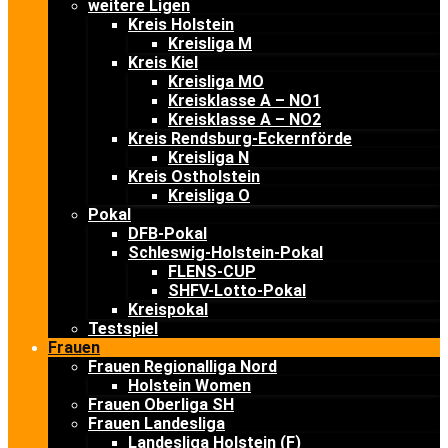
weitere Ligen
Kreis Holstein
Kreisliga M
Kreis Kiel
Kreisliga MO
Kreisklasse A – NO1
Kreisklasse A – NO2
Kreis Rendsburg-Eckernförde
Kreisliga N
Kreis Ostholstein
Kreisliga O
Pokal
DFB-Pokal
Schleswig-Holstein-Pokal
FLENS-CUP
SHFV-Lotto-Pokal
Kreispokal
Testspiel
Frauen
Frauen Regionalliga Nord
Holstein Women
Frauen Oberliga SH
Frauen Landesliga
Landesliga Holstein (F)