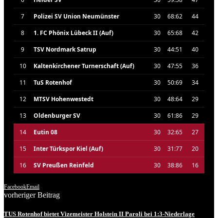
7
Polizei SV Union Neumünster
30
68:62
44
8
1. FC Phönix Lübeck II (Auf)
30
65:68
42
9
TSV Nordmark Satrup
30
44:51
40
10
Kaltenkirchener Turnerschaft (Auf)
30
47:55
36
11
TuS Rotenhof
30
50:69
34
12
MTSV Hohenwestedt
30
48:64
29
13
Oldenburger SV
30
61:86
29
14
Eutin 08
30
32:65
27
15
Inter Türkspor Kiel (Auf)
30
31:77
20
16
SV Preußen Reinfeld
30
38:86
16
Facebook
Email
vorheriger Beitrag
TUS Rotenhof bietet Vizemeister Holstein II Paroli bei 1:3-Niederlage