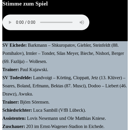
Stimme zum Spiel
Björn Sörensen (Trainer SV Todesfelde)
SV Eichede:
Barkmann – Shkuropatov, Giebler, Steinfeldt (88.
Pomihalov), Irmler – Tonder, Silas Meyer, Bieche, Nishori, Berger
(69. Fazlija) – Wollesen.
Trainer:
Paul Kujawski.
SV Todesfelde:
Landvoigt – Körting, Cloppatt, Jetz (13. Klüver) –
Soares, Boland, Erfmann, Bektas (87. Musci), Dodoo – Liebert (46.
Drawz), Awuku.
Trainer:
Björn Sörensen.
Schiedsrichter:
Luca Sambill (VfB Lübeck).
Assistenten:
Lovis Nesemann und Ole Matthias Kniese.
Zuschauer:
203 im Ernst-Wagener-Stadion in Eichede.