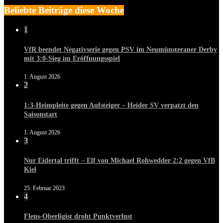
Beliebte Beiträge diese Woche
1
VfR beendet Negativserie gegen PSV im Neumünsteraner Derby
mit 3:0-Sieg im Eröffnungsspiel
1. August 2026
2
1:3-Heimpleite gegen Aufsteiger – Heider SV verpatzt den
Saisonstart
1. August 2026
3
Nur Eidertal trifft – Elf von Michael Rohwedder 2:2 gegen VfB
Kiel
25. Februar 2023
4
Flens-Oberligist droht Punktverlust