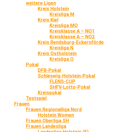
weitere Ligen
Kreis Holstein
Kreisliga M
Kreis Kiel
Kreisliga MO
Kreisklasse A – NO1
Kreisklasse A – NO2
Kreis Rendsburg-Eckernförde
Kreisliga N
Kreis Ostholstein
Kreisliga O
Pokal
DFB-Pokal
Schleswig-Holstein-Pokal
FLENS-CUP
SHFV-Lotto-Pokal
Kreispokal
Testspiel
Frauen
Frauen Regionalliga Nord
Holstein Women
Frauen Oberliga SH
Frauen Landesliga
Landesliga Holstein (F)