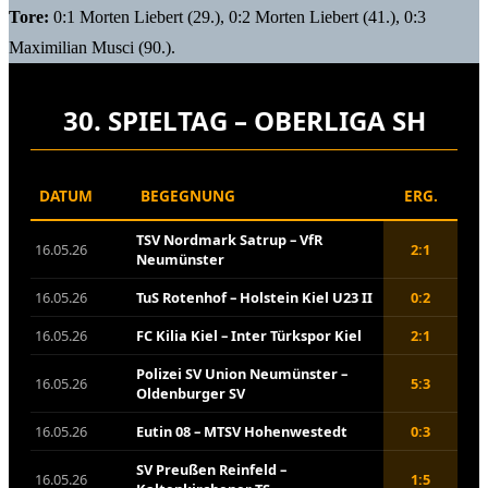
Tore:
0:1 Morten Liebert (29.), 0:2 Morten Liebert (41.), 0:3
Maximilian Musci (90.).
30. SPIELTAG – OBERLIGA SH
DATUM
BEGEGNUNG
ERG.
TSV Nordmark Satrup – VfR
16.05.26
2:1
Neumünster
16.05.26
TuS Rotenhof – Holstein Kiel U23 II
0:2
16.05.26
FC Kilia Kiel – Inter Türkspor Kiel
2:1
Polizei SV Union Neumünster –
16.05.26
5:3
Oldenburger SV
16.05.26
Eutin 08 – MTSV Hohenwestedt
0:3
SV Preußen Reinfeld –
16.05.26
1:5