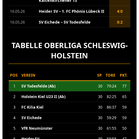
Kaltenkirchener TS
16.05.26
Heider SV – 1. FC Phönix Lübeck II
4:0
16.05.26
SV Eichede – SV Todesfelde
0:2
TABELLE OBERLIGA SCHLESWIG-
HOLSTEIN
POS
VEREIN
SP.
TORE
PKT.
1
SV Todesfelde (Ab)
30
79:24
77
2
Holstein Kiel U23 II (Ab)
30
82:25
65
3
FC Kilia Kiel
30
86:37
59
4
SV Eichede
30
59:29
59
5
VfR Neumünster
30
61:55
50
6
Heider SV
30
59:58
47