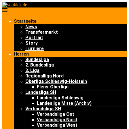
Startseite
News
Transfermarkt
Portrait
Story
Turniere
Herren
Bundesliga
2. Bundesliga
3. Liga
Regionalliga Nord
Oberliga Schleswig-Holstein
Flens-Oberliga
Landesliga SH
Landesliga Schleswig
Landesliga Mitte (Archiv)
Verbandsliga SH
Verbandsliga Ost
Verbandsliga Nord
Verbandsliga West