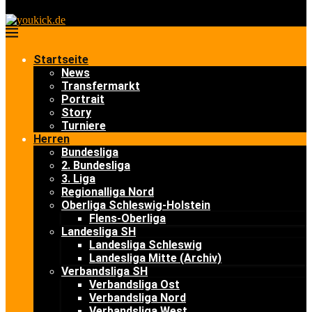
Startseite
News
Transfermarkt
Portrait
Story
Turniere
Herren
Bundesliga
2. Bundesliga
3. Liga
Regionalliga Nord
Oberliga Schleswig-Holstein
Flens-Oberliga
Landesliga SH
Landesliga Schleswig
Landesliga Mitte (Archiv)
Verbandsliga SH
Verbandsliga Ost
Verbandsliga Nord
Verbandsliga West