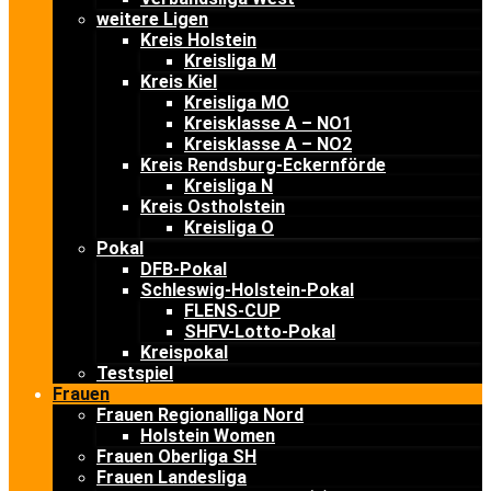
weitere Ligen
Kreis Holstein
Kreisliga M
Kreis Kiel
Kreisliga MO
Kreisklasse A – NO1
Kreisklasse A – NO2
Kreis Rendsburg-Eckernförde
Kreisliga N
Kreis Ostholstein
Kreisliga O
Pokal
DFB-Pokal
Schleswig-Holstein-Pokal
FLENS-CUP
SHFV-Lotto-Pokal
Kreispokal
Testspiel
Frauen
Frauen Regionalliga Nord
Holstein Women
Frauen Oberliga SH
Frauen Landesliga