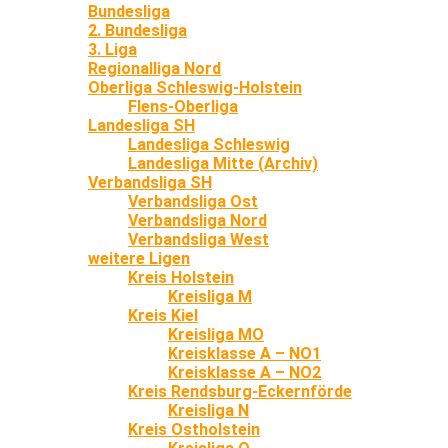
Bundesliga
2. Bundesliga
3. Liga
Regionalliga Nord
Oberliga Schleswig-Holstein
Flens-Oberliga
Landesliga SH
Landesliga Schleswig
Landesliga Mitte (Archiv)
Verbandsliga SH
Verbandsliga Ost
Verbandsliga Nord
Verbandsliga West
weitere Ligen
Kreis Holstein
Kreisliga M
Kreis Kiel
Kreisliga MO
Kreisklasse A – NO1
Kreisklasse A – NO2
Kreis Rendsburg-Eckernförde
Kreisliga N
Kreis Ostholstein