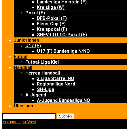
Landesliga Holstein (F)
Kreisliga (W)
Pokal (F)
DFB-Pokal (F)
Flens-Cup (F)
Kreispokal (F)
SHFV-LOTTO-Pokal (F)
Juniorinnen
U17 (F)
U17 (F) Bundesliga N/NO
Futsal
Futsal-Liga Kiel
Handball
Herren Handball
3.Liga Staffel NO
Regionalliga Nord
SH-Liga
A-Jugend
A-Jugend Bundesliga NO
Über uns
Suchen
Verbandsliga West