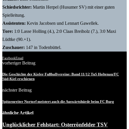
Schiedsrichter:
Martin Herpel (Husumer SV) mit einer guten
Spielleitung.
Assistenten:
Kevin Jacobsen und Lennart Gawellek.
Tore:
1:0 Lasse Holling (4.), 2:0 Claas Breiholz (7.), 3:0 Maxi
Lüdtke (90.+1).
Zuschauer:
147 in Todenbüttel.
Facebook
Email
vorheriger Beitrag
Die Geschichte der Kieler Fußballvereine: Band 11/12 TuS Holtenau/FC
Süd-Kiel erschienen
nächster Beitrag
Spitzenreiter Nortorf meistert auch die Auswärtshürde beim FC Burg
ähnliche Artikel
Unglücklicher Fehlstart: Osterrönfelder TSV