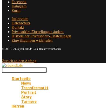
Facebook
Instagram
Email
Impressum
Datenschutz
Kontakt
Privatsphäre-Einstellungen ändern
Historie der Privatsphäre-Einstellungen
Einwilligungen widerrufen
© 2021 - 2025 youkick.de - alle Rechte vorbehalten
Zurück an den Anfang
Startseite
News
Transfermarkt
Portrait
Story
Turniere
Herren