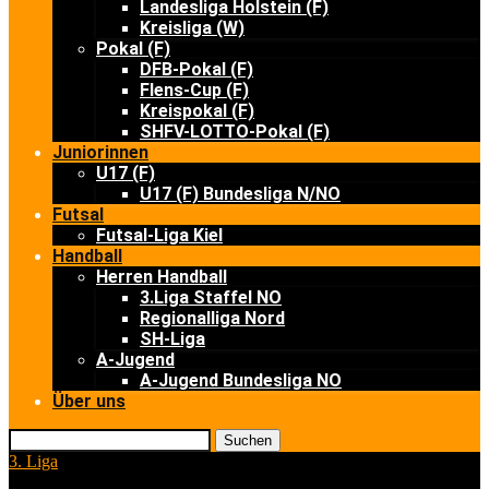
Landesliga Holstein (F)
Kreisliga (W)
Pokal (F)
DFB-Pokal (F)
Flens-Cup (F)
Kreispokal (F)
SHFV-LOTTO-Pokal (F)
Juniorinnen
U17 (F)
U17 (F) Bundesliga N/NO
Futsal
Futsal-Liga Kiel
Handball
Herren Handball
3.Liga Staffel NO
Regionalliga Nord
SH-Liga
A-Jugend
A-Jugend Bundesliga NO
Über uns
Suchen
3. Liga