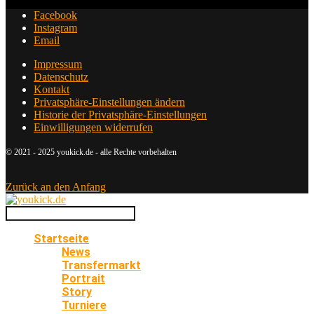
Facebook
Instagram
Email
Impressum
Datenschutz
Kontakt
Privatsphäre-Einstellungen ändern
Historie der Privatsphäre-Einstellungen
Einwilligungen widerrufen
© 2021 - 2025 youkick.de - alle Rechte vorbehalten
Zurück an den Anfang
Startseite
News
Transfermarkt
Portrait
Story
Turniere