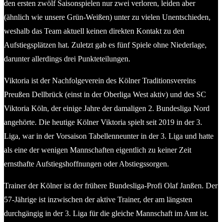
den ersten zwölf Saisonspielen nur zwei verloren, leiden aber
(ähnlich wie unsere Grün-Weißen) unter zu vielen Unentschieden,
weshalb das Team aktuell keinen direkten Kontakt zu den
Aufstiegsplätzen hat. Zuletzt gab es fünf Spiele ohne Niederlage,
darunter allerdings drei Punkteteilungen.
Viktoria ist der Nachfolgeverein des Kölner Traditionsvereins
Preußen Dellbrück (einst in der Oberliga West aktiv) und des SC
Viktoria Köln, der einige Jahre der damaligen 2. Bundesliga Nord
angehörte. Die heutige Kölner Viktoria spielt seit 2019 in der 3.
Liga, war in der Vorsaison Tabellenneunter in der 3. Liga und hatte
als eine der wenigen Mannschaften eigentlich zu keiner Zeit
ernsthafte Aufstiegshoffnungen oder Abstiegssorgen.
Trainer der Kölner ist der frühere Bundesliga-Profi Olaf Janßen. Der
57-Jährige ist inzwischen der aktive Trainer, der am längsten
durchgängig in der 3. Liga für die gleiche Mannschaft im Amt ist.