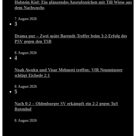
Holstein Kiel: Ein glänzendes Ausrufezeichen mit Till Wiese aus
dem Nachwuchs
7. August 2026
3
Drama pur – Zwei späte Barendt-Treffer beim 3:2-Erfolg des
PSV gegen den TSB
8. August 2026
4
Noah Awuku und Visar Mehmeti treffen: VfR Neumünster
schlägt Eichede 2:1
8. August 2026
5
Nach 0:2 – Oldenburger SV erkämpft ein 2:2 gegen TuS
Rotenhof
8. August 2026