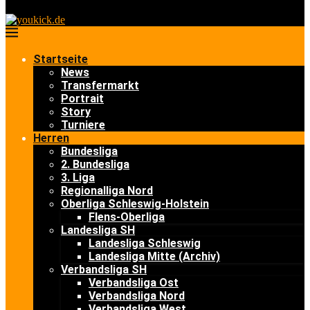
Startseite
News
Transfermarkt
Portrait
Story
Turniere
Herren
Bundesliga
2. Bundesliga
3. Liga
Regionalliga Nord
Oberliga Schleswig-Holstein
Flens-Oberliga
Landesliga SH
Landesliga Schleswig
Landesliga Mitte (Archiv)
Verbandsliga SH
Verbandsliga Ost
Verbandsliga Nord
Verbandsliga West