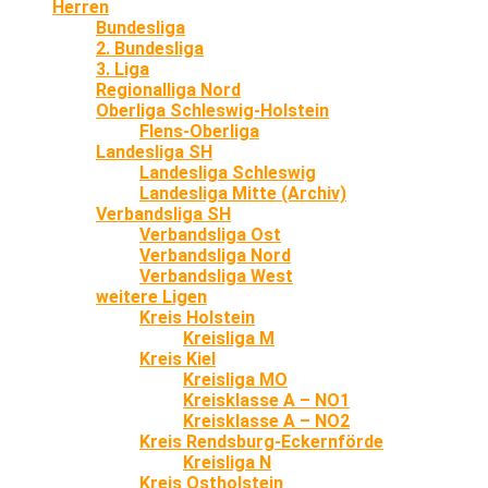
Herren
Bundesliga
2. Bundesliga
3. Liga
Regionalliga Nord
Oberliga Schleswig-Holstein
Flens-Oberliga
Landesliga SH
Landesliga Schleswig
Landesliga Mitte (Archiv)
Verbandsliga SH
Verbandsliga Ost
Verbandsliga Nord
Verbandsliga West
weitere Ligen
Kreis Holstein
Kreisliga M
Kreis Kiel
Kreisliga MO
Kreisklasse A – NO1
Kreisklasse A – NO2
Kreis Rendsburg-Eckernförde
Kreisliga N
Kreis Ostholstein