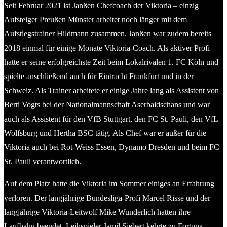
Seit Februar 2021 ist Janßen Chefcoach der Viktoria – einzig
Aufsteiger Preußen Münster arbeitet noch länger mit dem
Aufstiegstrainer Hildmann zusammen. Janßen war zudem bereits
2018 einmal für einige Monate Viktoria-Coach. Als aktiver Profi
hatte er seine erfolgreichste Zeit beim Lokalrivalen 1. FC Köln und
spielte anschließend auch für Eintracht Frankfurt und in der
Schweiz. Als Trainer arbeitete er einige Jahre lang als Assistent von
Berti Vogts bei der Nationalmannschaft Aserbaidschans und war
auch als Assistent für den VfB Stuttgart, den FC St. Pauli, den VfL
Wolfsburg und Hertha BSC tätig. Als Chef war er außer für die
Viktoria auch bei Rot-Weiss Essen, Dynamo Dresden und beim FC
St. Pauli verantwortlich.
Auf dem Platz hatte die Viktoria im Sommer einiges an Erfahrung
verloren. Der langjährige Bundesliga-Profi Marcel Risse und der
langjährige Viktoria-Leitwolf Mike Wunderlich hatten ihre
Laufbahn beendet. Leihspieler Jamil Siebert kehrte zu Fortuna