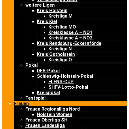
weitere Ligen
Kreis Holstein
Kreisliga M
Kreis Kiel
Kreisliga MO
Kreisklasse A – NO1
Kreisklasse A – NO2
Kreis Rendsburg-Eckernförde
Kreisliga N
Kreis Ostholstein
Kreisliga O
Pokal
DFB-Pokal
Schleswig-Holstein-Pokal
FLENS-CUP
SHFV-Lotto-Pokal
Kreispokal
Testspiel
Frauen
Frauen Regionalliga Nord
Holstein Women
Frauen Oberliga SH
Frauen Landesliga