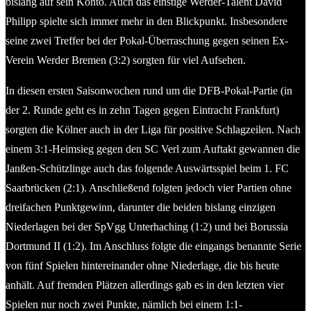
bislang auf sein Konto. Auch das einstige Werder-Talent David
Philipp spielte sich immer mehr in den Blickpunkt. Insbesondere
seine zwei Treffer bei der Pokal-Überraschung gegen seinen Ex-
Verein Werder Bremen (3:2) sorgten für viel Aufsehen.
In diesen ersten Saisonwochen rund um die DFB-Pokal-Partie (in
der 2. Runde geht es in zehn Tagen gegen Eintracht Frankfurt)
sorgten die Kölner auch in der Liga für positive Schlagzeilen. Nach
einem 3:1-Heimsieg gegen den SC Verl zum Auftakt gewannen die
Janßen-Schützlinge auch das folgende Auswärtsspiel beim 1. FC
Saarbrücken (2:1). Anschließend folgten jedoch vier Partien ohne
dreifachen Punktgewinn, darunter die beiden bislang einzigen
Niederlagen bei der SpVgg Unterhaching (1:2) und bei Borussia
Dortmund II (1:2). Im Anschluss folgte die eingangs benannte Serie
von fünf Spielen hintereinander ohne Niederlage, die bis heute
anhält. Auf fremden Plätzen allerdings gab es in den letzten vier
Spielen nur noch zwei Punkte, nämlich bei einem 1:1-