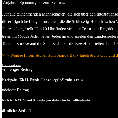
Vorjahren Spannung bis zum Schluss.
Auf alle teilnehmenden Mannschaften, die sich über den Integrationsq
die erfolgreiche Integrationsarbeit, die die Schleswig-Holsteinische
Jahre sichergestellt. Um 10 Uhr finden sich alle Teams zur Begrüßu
treten im Modus Jeder-gegen-Jeden an und spielen den Landessieger a
Torschussmesswand die Schussstärke unter Beweis zu stellen. Um 19
>>> Weitere Informationen zum Sparda-Bank Integrations-Cup und den
Facebook
Email
vorheriger Beitrag
Kreispokal Kiel 1. Runde: Laboe kegelt Altenholz raus
nächster Beitrag
RS Kiel, KMTV und Kronshagen ziehen ins Achtelfinale ein
ähnliche Artikel