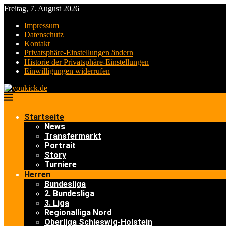
Freitag, 7. August 2026
Impressum
Datenschutz
Kontakt
Privatsphäre-Einstellungen ändern
Historie der Privatsphäre-Einstellungen
Einwilligungen widerrufen
Startseite
News
Transfermarkt
Portrait
Story
Turniere
Herren
Bundesliga
2. Bundesliga
3. Liga
Regionalliga Nord
Oberliga Schleswig-Holstein