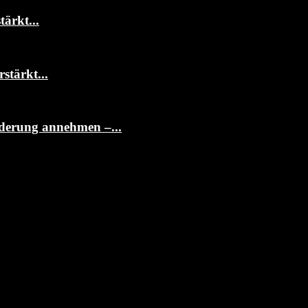
ärkt...
stärkt...
rderung annehmen –...