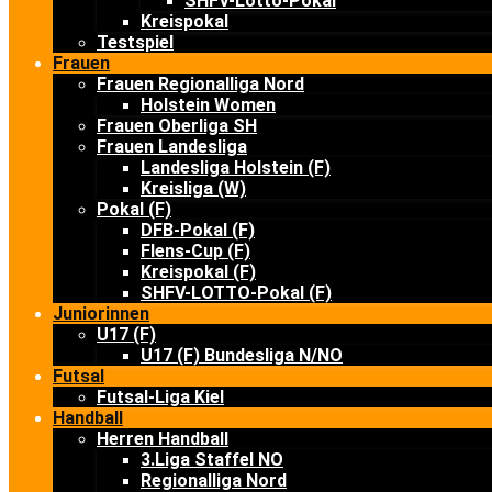
SHFV-Lotto-Pokal
Kreispokal
Testspiel
Frauen
Frauen Regionalliga Nord
Holstein Women
Frauen Oberliga SH
Frauen Landesliga
Landesliga Holstein (F)
Kreisliga (W)
Pokal (F)
DFB-Pokal (F)
Flens-Cup (F)
Kreispokal (F)
SHFV-LOTTO-Pokal (F)
Juniorinnen
U17 (F)
U17 (F) Bundesliga N/NO
Futsal
Futsal-Liga Kiel
Handball
Herren Handball
3.Liga Staffel NO
Regionalliga Nord