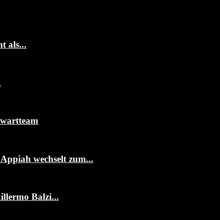
 als...
.
rwartteam
ppiah wechselt zum...
llermo Balzi...