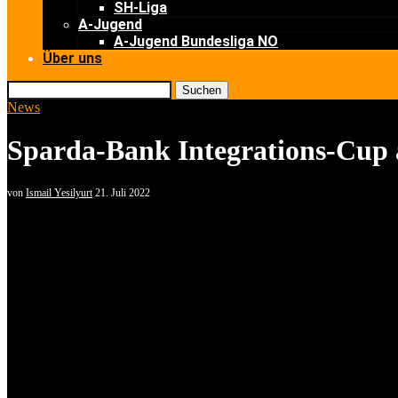
SH-Liga
A-Jugend
A-Jugend Bundesliga NO
Über uns
Suchen
News
Sparda-Bank Integrations-Cup
von
Ismail Yesilyurt
21. Juli 2022