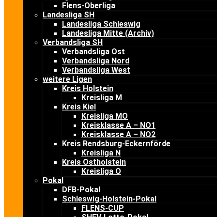
Flens-Oberliga
Landesliga SH
Landesliga Schleswig
Landesliga Mitte (Archiv)
Verbandsliga SH
Verbandsliga Ost
Verbandsliga Nord
Verbandsliga West
weitere Ligen
Kreis Holstein
Kreisliga M
Kreis Kiel
Kreisliga MO
Kreisklasse A – NO1
Kreisklasse A – NO2
Kreis Rendsburg-Eckernförde
Kreisliga N
Kreis Ostholstein
Kreisliga O
Pokal
DFB-Pokal
Schleswig-Holstein-Pokal
FLENS-CUP