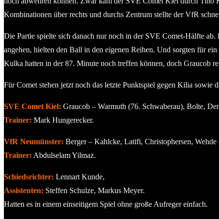
noch abwehren können. Zwar kam der SVE Comet Kiel durch Tino Kern
Kombinationen über rechts und durchs Zentrum stellte der VfR schnel
Die Partie spielte sich danach nur noch in der SVE Comet-Hälfte ab.
angehen, hielten den Ball in den eigenen Reihen. Und sorgten für ei
Kulka hatten in der 87. Minute noch treffen können, doch Graucob re
Für Comet stehen jetzt noch das letzte Punktspiel gegen Kilia sowie 
SVE Comet Kiel:
Graucob – Warmuth (76. Schwaberau), Bolte, Dem
Trainer:
Mark Hungerecker.
VfR Neumünster:
Berger – Kahlcke, Latifi, Christophersen, Wehde –
Trainer:
Abdulselam Yilmaz.
Schiedsrichter:
Lennart Kunde,
Assistenten:
Steffen Schulze, Markus Meyer.
Hatten es in einem einseitigem Spiel ohne große Aufreger einfach.