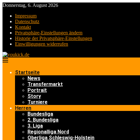
Donnerstag, 6. August 2026
Impressum
Datenschutz
Kontakt
Privatsphäre-Einstellungen ändern
Historie der Privatsphäre-Einstellungen
Einwilligungen widerrufen
Startseite
News
Transfermarkt
Portrait
Story
Turniere
Herren
Bundesliga
2. Bundesliga
3. Liga
Regionalliga Nord
Oberliga Schleswig-Holstein