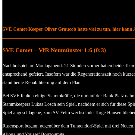
SVE Comet-Keeper Oliver Graucob hatte viel zu tun, hier kann 
SVE Comet – VfR Neumünster 1:6 (0:3)
Nachholspiel am Montagabend. 51 Stunden vorher hatten beide Team
entsprechend gefeiert. Insofern war die Regenerationszeit noch kürze
stand heute Rehabilitierung auf dem Plan.
Bei SVE fehlten einige Stammkräfte, die nur auf der Bank Platz nah
Stammkeepers Lukas Losch sein Spiel, nachdem er sich für diese Sp
Spiel angeschlagene, zum SV Felm wechselnde Torge Hansen blieben
Rasensport begann gegenüber dem Tungendorf-Spiel mit drei Neuen. I
Alioua und Youssef Bouzoumita.