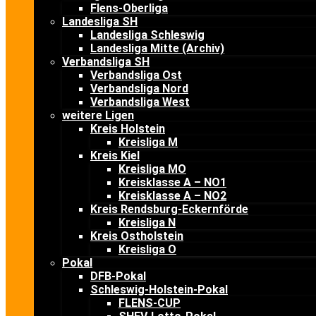
Flens-Oberliga
Landesliga SH
Landesliga Schleswig
Landesliga Mitte (Archiv)
Verbandsliga SH
Verbandsliga Ost
Verbandsliga Nord
Verbandsliga West
weitere Ligen
Kreis Holstein
Kreisliga M
Kreis Kiel
Kreisliga MO
Kreisklasse A – NO1
Kreisklasse A – NO2
Kreis Rendsburg-Eckernförde
Kreisliga N
Kreis Ostholstein
Kreisliga O
Pokal
DFB-Pokal
Schleswig-Holstein-Pokal
FLENS-CUP