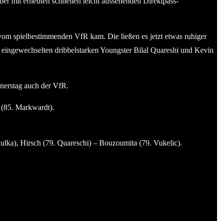
r mit erneuten schnellen leicht aussehenden Direktpass-
 vom spielbestimmenden VfR kam. Die ließen es jetzt etwas ruhiger
e eingewechselten dribbelstarken Youngster Bilal Quareshi und Kevin
nnerstag auch der VfR.
(85. Markwardt).
ulka), Hirsch (79. Quareschi) – Bouzoumita (79. Vukelic).