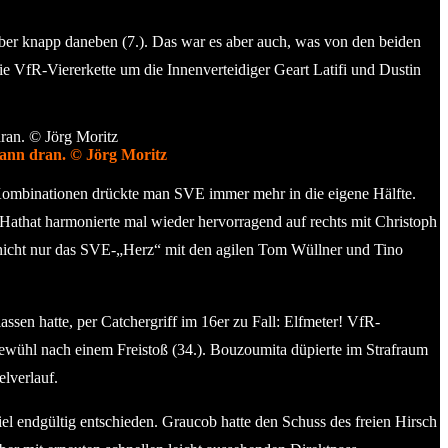
er knapp daneben (7.). Das war es aber auch, was von den beiden
VfR-Viererkette um die Innenverteidiger Geart Latifi und Dustin
Mann dran. © Jörg Moritz
Kombinationen drückte man SVE immer mehr in die eigene Hälfte.
 Hathat harmonierte mal wieder hervorragend auf rechts mit Christoph
n nicht nur das SVE-„Herz“ mit den agilen Tom Wüllner und Tino
sen hatte, per Catchergriff im 16er zu Fall: Elfmeter! VfR-
 Gewühl nach einem Freistoß (34.). Bouzoumita düpierte im Strafraum
lverlauf.
l endgültig entschieden. Graucob hatte den Schuss des freien Hirsch