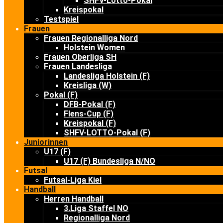
SHFV-Lotto-Pokal
Kreispokal
Testspiel
Frauen
Frauen Regionalliga Nord
Holstein Women
Frauen Oberliga SH
Frauen Landesliga
Landesliga Holstein (F)
Kreisliga (W)
Pokal (F)
DFB-Pokal (F)
Flens-Cup (F)
Kreispokal (F)
SHFV-LOTTO-Pokal (F)
Juniorinnen
U17 (F)
U17 (F) Bundesliga N/NO
Futsal
Futsal-Liga Kiel
Handball
Herren Handball
3.Liga Staffel NO
Regionalliga Nord