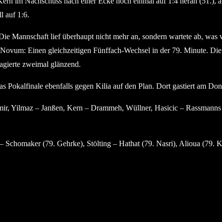
 im Nachschuss nach einer Ecke noch einmal auf 1:4 heran (51.), abe
l auf 1:6.
 Die Mannschaft lief überhaupt nicht mehr an, sondern wartete ab, was
n Novum: Einen gleichzeitigen Fünffach-Wechsel in der 79. Minute. Di
agierte zweimal glänzend.
das Pokalfinale ebenfalls gegen Kilia auf den Plan. Dort gastiert am Do
ir, Yilmaz – Janßen, Kern – Drammeh, Wüllner, Hasicic – Rassmanns 
 Schomaker (79. Gehrke), Stölting – Hathat (79. Nasri), Alioua (79. K