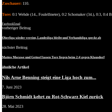
Zuschauer:
110.
Tore:
0:1 Wehde (14., Foulelfmeter), 0:2 Schomaker (34.), 0:3, 0:4 Bou
Facebook
Email
vorheriger Beitrag
Oberliga wieder vereint, Landesliga bleibt und Verbandsliga speckt ab
nächster Beitrag
Matteo Morawe und Gettorf lassen Tore liegen beim 2:4 gegen Klausdorf
ähnliche Artikel
Nils Arne Benning steigt eine Liga hoch zum...
7. Juni 2023
Björn Schmidt kehrt zu Rot-Schwarz Kiel zurück
28. Mai 2023