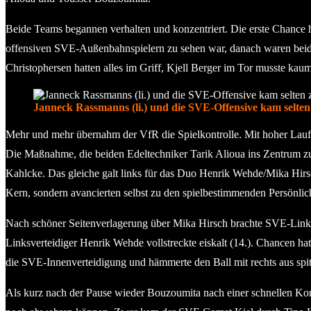
Beide Teams begannen verhalten und konzentriert. Die erste Chance
offensiven SVE-Außenbahnspielern zu sehen war, danach waren beide
Christophersen hatten alles im Griff, Kjell Berger im Tor musste kaum
Janneck Rassmanns (li.) und die SVE-Offensive kam selte
Mehr und mehr übernahm der VfR die Spielkontrolle. Mit hoher Lauf
Die Maßnahme, die beiden Edeltechniker Tarik Alioua ins Zentrum zu s
Kahlcke. Das gleiche galt links für das Duo Henrik Wehde/Mika Hirs
Kern, sondern avancierten selbst zu den spielbestimmenden Persönlic
Nach schöner Seitenverlagerung über Mika Hirsch brachte SVE-Linksve
Linksverteidiger Henrik Wehde vollstreckte eiskalt (14.). Chancen h
die SVE-Innenverteidigung und hämmerte den Ball mit rechts aus spit
Als kurz nach der Pause wieder Bouzoumita nach einer schnellen Kom