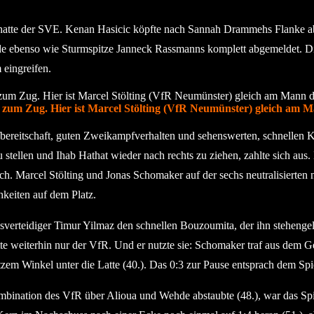
 hatte der SVE. Kenan Hasicic köpfte nach Sannah Drammehs Flanke ab
 ebenso wie Sturmspitze Janneck Rassmanns komplett abgemeldet. Die 
 eingreifen.
n zum Zug. Hier ist Marcel Stölting (VfR Neumünster) gleich am 
bereitschaft, guten Zweikampfverhalten und sehenswerten, schnellen 
tellen und Ihab Hathat wieder nach rechts zu ziehen, zahlte sich aus.
ch. Marcel Stölting und Jonas Schomaker auf der sechs neutralisierte
hkeiten auf dem Platz.
rteidiger Timur Yilmaz den schnellen Bouzoumita, der ihn stehengelas
atte weiterhin nur der VfR. Und er nutzte sie: Schomaker traf aus dem
zem Winkel unter die Latte (40.). Das 0:3 zur Pause entsprach dem Spie
bination des VfR über Alioua und Wehde abstaubte (48.), war das Spie