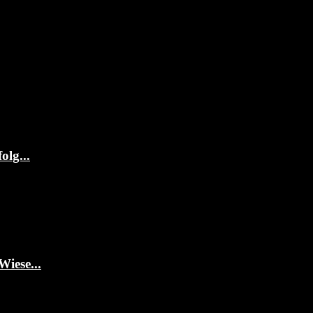
olg...
Wiese...