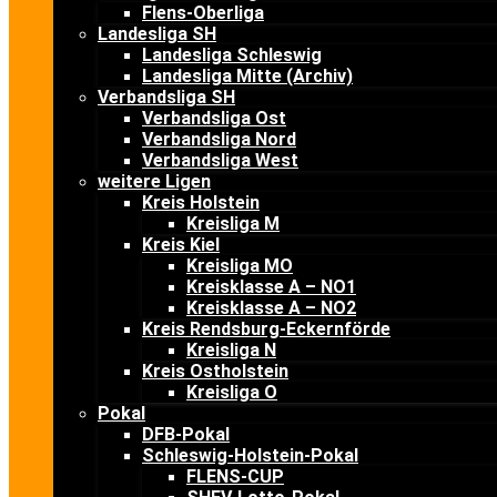
Flens-Oberliga
Landesliga SH
Landesliga Schleswig
Landesliga Mitte (Archiv)
Verbandsliga SH
Verbandsliga Ost
Verbandsliga Nord
Verbandsliga West
weitere Ligen
Kreis Holstein
Kreisliga M
Kreis Kiel
Kreisliga MO
Kreisklasse A – NO1
Kreisklasse A – NO2
Kreis Rendsburg-Eckernförde
Kreisliga N
Kreis Ostholstein
Kreisliga O
Pokal
DFB-Pokal
Schleswig-Holstein-Pokal
FLENS-CUP