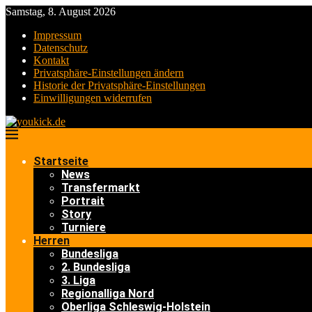
Samstag, 8. August 2026
Impressum
Datenschutz
Kontakt
Privatsphäre-Einstellungen ändern
Historie der Privatsphäre-Einstellungen
Einwilligungen widerrufen
Startseite
News
Transfermarkt
Portrait
Story
Turniere
Herren
Bundesliga
2. Bundesliga
3. Liga
Regionalliga Nord
Oberliga Schleswig-Holstein