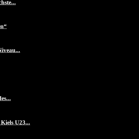
ste...
en“
iveau...
es...
Kiels U23...