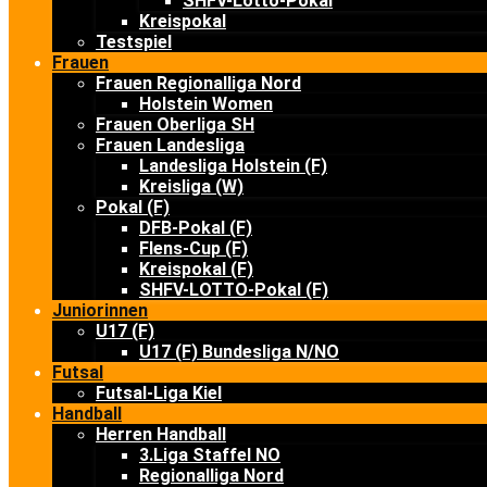
SHFV-Lotto-Pokal
Kreispokal
Testspiel
Frauen
Frauen Regionalliga Nord
Holstein Women
Frauen Oberliga SH
Frauen Landesliga
Landesliga Holstein (F)
Kreisliga (W)
Pokal (F)
DFB-Pokal (F)
Flens-Cup (F)
Kreispokal (F)
SHFV-LOTTO-Pokal (F)
Juniorinnen
U17 (F)
U17 (F) Bundesliga N/NO
Futsal
Futsal-Liga Kiel
Handball
Herren Handball
3.Liga Staffel NO
Regionalliga Nord