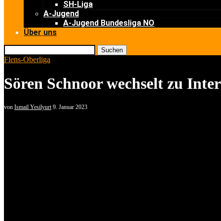
SH-Liga
A-Jugend
A-Jugend Bundesliga NO
Über uns
Suchen
Flens-Oberliga
Sören Schnoor wechselt zu Inte
von
Ismail Yesilyurt
9. Januar 2023