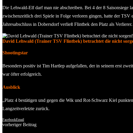
Die Lehwald-Elf darf man nie abschreiben. Bei 4 der 8 Saisonsiege la
zwischenzeitlich drei Spiele in Folge verloren gingen, hatte der TS
Jahresabschluss in Dobersdorf verließ Flintbek den Platz als Verlier
David Lehwald (Trainer TSV Flintbek) betrachtet die nicht sorgen
Shootingstar
Besonders positiv ist Tim Hartlep aufgefallen, der in seinem erst zwei
war öfter erfolgreich.
Ausblick
„Platz 4 bestätigen und gegen die Wik und Rot-Schwarz Kiel punkten“,
Langzeitverletzte zurück.
Facebook
Email
vorheriger Beitrag