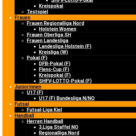
SHFV-Lotto-Pokal
Kreispokal
Testspiel
Frauen
Frauen Regionalliga Nord
Holstein Women
Frauen Oberliga SH
Frauen Landesliga
Landesliga Holstein (F)
Kreisliga (W)
Pokal (F)
DFB-Pokal (F)
Flens-Cup (F)
Kreispokal (F)
SHFV-LOTTO-Pokal (F)
Juniorinnen
U17 (F)
U17 (F) Bundesliga N/NO
Futsal
Futsal-Liga Kiel
Handball
Herren Handball
3.Liga Staffel NO
Regionalliga Nord