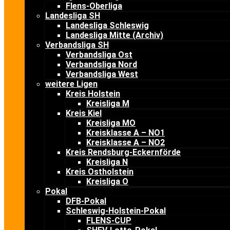
Flens-Oberliga
Landesliga SH
Landesliga Schleswig
Landesliga Mitte (Archiv)
Verbandsliga SH
Verbandsliga Ost
Verbandsliga Nord
Verbandsliga West
weitere Ligen
Kreis Holstein
Kreisliga M
Kreis Kiel
Kreisliga MO
Kreisklasse A – NO1
Kreisklasse A – NO2
Kreis Rendsburg-Eckernförde
Kreisliga N
Kreis Ostholstein
Kreisliga O
Pokal
DFB-Pokal
Schleswig-Holstein-Pokal
FLENS-CUP