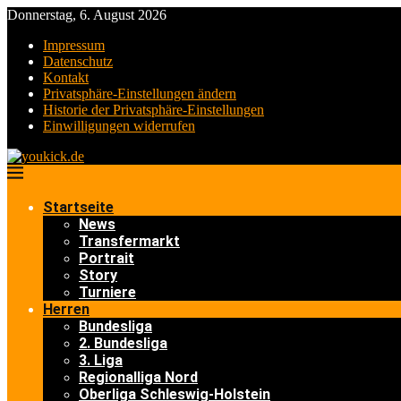
Donnerstag, 6. August 2026
Impressum
Datenschutz
Kontakt
Privatsphäre-Einstellungen ändern
Historie der Privatsphäre-Einstellungen
Einwilligungen widerrufen
Startseite
News
Transfermarkt
Portrait
Story
Turniere
Herren
Bundesliga
2. Bundesliga
3. Liga
Regionalliga Nord
Oberliga Schleswig-Holstein