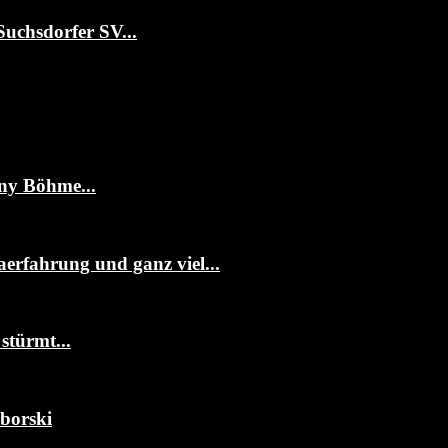
Suchsdorfer SV...
ny Böhme...
erfahrung und ganz viel...
stürmt...
mborski