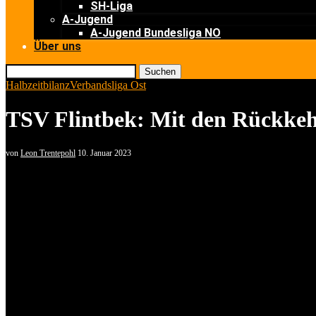
SH-Liga
A-Jugend
A-Jugend Bundesliga NO
Über uns
Suchen
Halbzeitbilanz
Verbandsliga Ost
TSV Flintbek: Mit den Rückkehr
von
Leon Trentepohl
10. Januar 2023