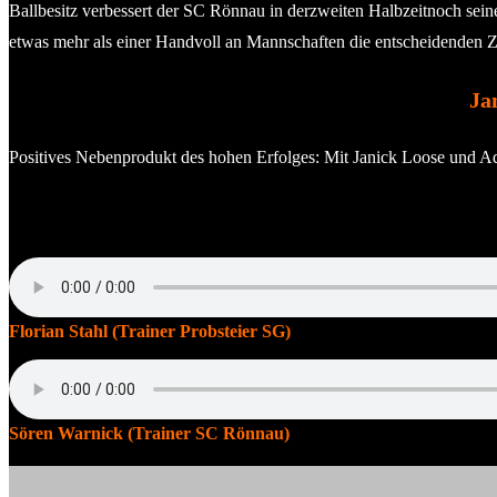
Ballbesitz verbessert der SC Rönnau in derzweiten Halbzeitnoch sein
etwas mehr als einer Handvoll an Mannschaften die entscheidenden Zen
Ja
Positives Nebenprodukt des hohen Erfolges: Mit Janick Loose und Ad
Florian Stahl (Trainer Probsteier SG)
Sören Warnick (Trainer SC Rönnau)