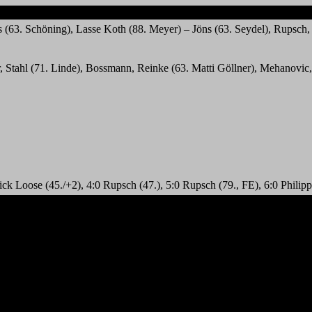
 (63. Schöning), Lasse Koth (88. Meyer) – Jöns (63. Seydel), Rupsch,
r, Stahl (71. Linde), Bossmann, Reinke (63. Matti Göllner), Mehanovic,
ick Loose (45./+2), 4:0 Rupsch (47.), 5:0 Rupsch (79., FE), 6:0 Philipp