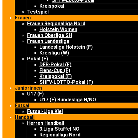
SHFV-Lotto-Pokal
Kreispokal
Testspiel
Frauen
Frauen Regionalliga Nord
Holstein Women
Frauen Oberliga SH
Frauen Landesliga
Landesliga Holstein (F)
Kreisliga (W)
Pokal (F)
DFB-Pokal (F)
Flens-Cup (F)
Kreispokal (F)
SHFV-LOTTO-Pokal (F)
Juniorinnen
U17 (F)
U17 (F) Bundesliga N/NO
Futsal
Futsal-Liga Kiel
Handball
Herren Handball
3.Liga Staffel NO
Regionalliga Nord