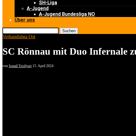
SH-Liga
A-Jugend
A-Jugend Bundesliga NO
Über uns
Suchen
Verbandsliga Ost
SC Rönnau mit Duo Infernale z
von
Ismail Yesilyurt
15. April 2024