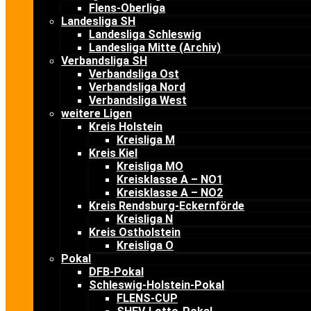
Flens-Oberliga
Landesliga SH
Landesliga Schleswig
Landesliga Mitte (Archiv)
Verbandsliga SH
Verbandsliga Ost
Verbandsliga Nord
Verbandsliga West
weitere Ligen
Kreis Holstein
Kreisliga M
Kreis Kiel
Kreisliga MO
Kreisklasse A – NO1
Kreisklasse A – NO2
Kreis Rendsburg-Eckernförde
Kreisliga N
Kreis Ostholstein
Kreisliga O
Pokal
DFB-Pokal
Schleswig-Holstein-Pokal
FLENS-CUP