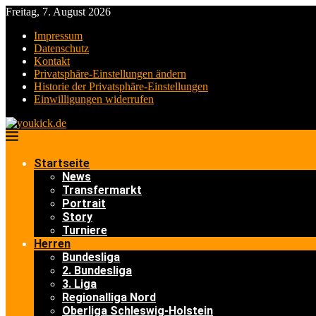
Freitag, 7. August 2026
Impressum
Datenschutz
Kontakt
Privatsphäre-Einstellungen ändern
Historie der Privatsphäre-Einstellungen
Einwilligungen widerrufen
Startseite
News
Transfermarkt
Portrait
Story
Turniere
Herren
Bundesliga
2. Bundesliga
3. Liga
Regionalliga Nord
Oberliga Schleswig-Holstein