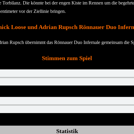
e Torbilanz. Die könnte bei der engen Kiste im Rennen um die begehrte
timeter vor der Ziellinie bringen.
nick Loose und Adrian Rupsch Rönnauer Duo Infern
rian Rupsch übernimmt das Rönnauer Duo Infernale gemeinsam die Spitz
Stimmen zum Spiel
Statistik