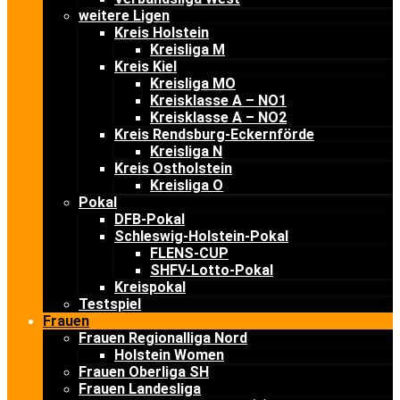
weitere Ligen
Kreis Holstein
Kreisliga M
Kreis Kiel
Kreisliga MO
Kreisklasse A – NO1
Kreisklasse A – NO2
Kreis Rendsburg-Eckernförde
Kreisliga N
Kreis Ostholstein
Kreisliga O
Pokal
DFB-Pokal
Schleswig-Holstein-Pokal
FLENS-CUP
SHFV-Lotto-Pokal
Kreispokal
Testspiel
Frauen
Frauen Regionalliga Nord
Holstein Women
Frauen Oberliga SH
Frauen Landesliga