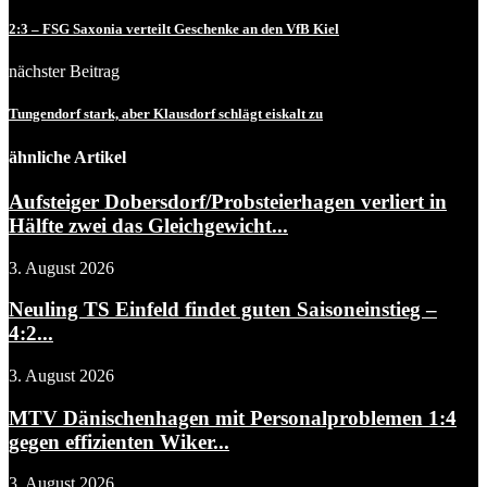
2:3 – FSG Saxonia verteilt Geschenke an den VfB Kiel
nächster Beitrag
Tungendorf stark, aber Klausdorf schlägt eiskalt zu
ähnliche Artikel
Aufsteiger Dobersdorf/Probsteierhagen verliert in
Hälfte zwei das Gleichgewicht...
3. August 2026
Neuling TS Einfeld findet guten Saisoneinstieg –
4:2...
3. August 2026
MTV Dänischenhagen mit Personalproblemen 1:4
gegen effizienten Wiker...
3. August 2026