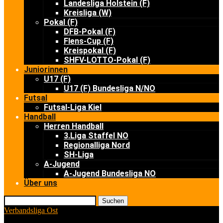
Landesliga Holstein (F)
Kreisliga (W)
Pokal (F)
DFB-Pokal (F)
Flens-Cup (F)
Kreispokal (F)
SHFV-LOTTO-Pokal (F)
Juniorinnen
U17 (F)
U17 (F) Bundesliga N/NO
Futsal
Futsal-Liga Kiel
Handball
Herren Handball
3.Liga Staffel NO
Regionalliga Nord
SH-Liga
A-Jugend
A-Jugend Bundesliga NO
Über uns
Suchen
Verbandsliga Ost