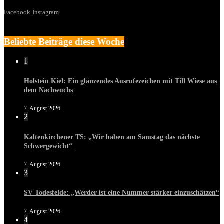
Facebook
Instagram
Beliebte Beiträge diese Woche
1
Holstein Kiel: Ein glänzendes Ausrufezeichen mit Till Wiese aus
dem Nachwuchs
7. August 2026
2
Kaltenkirchener TS: „Wir haben am Samstag das nächste
Schwergewicht“
7. August 2026
3
SV Todesfelde: „Werder ist eine Nummer stärker einzuschätzen“
7. August 2026
4