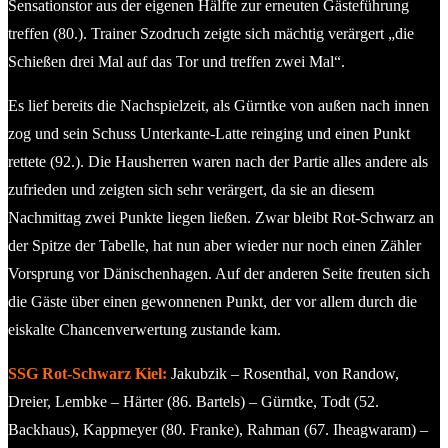
Sensationstor aus der eigenen Hälfte zur erneuten Gästeführung
treffen (80.). Trainer Szodruch zeigte sich mächtig verärgert „die
Schießen drei Mal auf das Tor und treffen zwei Mal“.
Es lief bereits die Nachspielzeit, als Gürntke von außen nach innen
zog und sein Schuss Unterkante-Latte reinging und einen Punkt
rettete (92.). Die Hausherren waren nach der Partie alles andere als
zufrieden und zeigten sich sehr verärgert, da sie an diesem
Nachmittag zwei Punkte liegen ließen. Zwar bleibt Rot-Schwarz an
der Spitze der Tabelle, hat nun aber wieder nur noch einen Zähler
Vorsprung vor Dänischenhagen. Auf der anderen Seite freuten sich
die Gäste über einen gewonnenen Punkt, der vor allem durch die
eiskalte Chancenverwertung zustande kam.
SSG Rot-Schwarz Kiel:
Jakubzik – Rosenthal, von Randow,
Dreier, Lembke – Härter (86. Bartels) – Gürntke, Todt (52.
Backhaus), Kappmeyer (80. Franke), Rahman (67. Iheagwaram) –