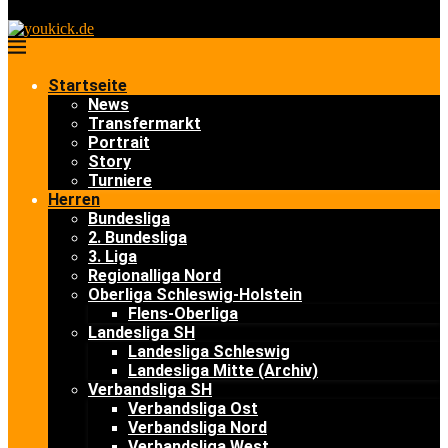
Startseite
News
Transfermarkt
Portrait
Story
Turniere
Herren
Bundesliga
2. Bundesliga
3. Liga
Regionalliga Nord
Oberliga Schleswig-Holstein
Flens-Oberliga
Landesliga SH
Landesliga Schleswig
Landesliga Mitte (Archiv)
Verbandsliga SH
Verbandsliga Ost
Verbandsliga Nord
Verbandsliga West