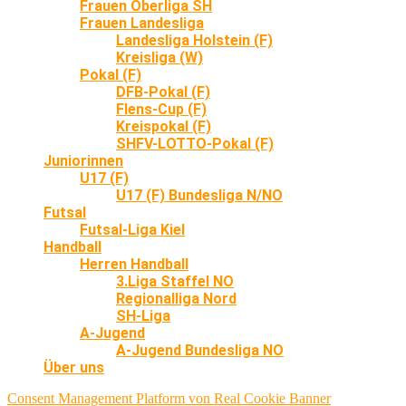
Frauen Oberliga SH
Frauen Landesliga
Landesliga Holstein (F)
Kreisliga (W)
Pokal (F)
DFB-Pokal (F)
Flens-Cup (F)
Kreispokal (F)
SHFV-LOTTO-Pokal (F)
Juniorinnen
U17 (F)
U17 (F) Bundesliga N/NO
Futsal
Futsal-Liga Kiel
Handball
Herren Handball
3.Liga Staffel NO
Regionalliga Nord
SH-Liga
A-Jugend
A-Jugend Bundesliga NO
Über uns
Consent Management Platform von Real Cookie Banner