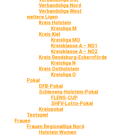
Verbandsliga Nord
Verbandsliga West
weitere Ligen
Kreis Holstein
Kreisliga M
Kreis Kiel
Kreisliga MO
Kreisklasse A – NO1
Kreisklasse A – NO2
Kreis Rendsburg-Eckernförde
Kreisliga N
Kreis Ostholstein
Kreisliga O
Pokal
DFB-Pokal
Schleswig-Holstein-Pokal
FLENS-CUP
SHFV-Lotto-Pokal
Kreispokal
Testspiel
Frauen
Frauen Regionalliga Nord
Holstein Women