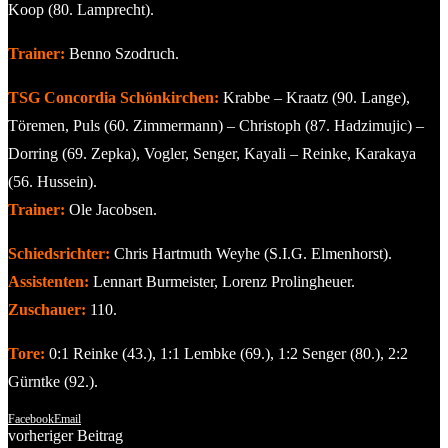
Koop (80. Lamprecht).
Trainer:
Benno Szodruch.
TSG Concordia Schönkirchen:
Krabbe – Kraatz (90. Lange),
Töremen, Puls (60. Zimmermann) – Christoph (87. Hadzimujic) –
Dorring (69. Zepka), Vogler, Senger, Kayali – Reinke, Karakaya
(56. Hussein).
Trainer:
Ole Jacobsen.
Schiedsrichter:
Chris Hartmuth Weyhe (S.I.G. Elmenhorst).
Assistenten:
Lennart Burmeister, Lorenz Prolingheuer.
Zuschauer:
110.
Tore:
0:1 Reinke (43.), 1:1 Lembke (69.), 1:2 Senger (80.), 2:2
Gürntke (92.).
Facebook
Email
vorheriger Beitrag