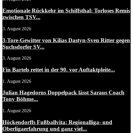
Emotionale Rückkehr im Schiffsthal: Torloses Remis
zwischen TSV...
3. August 2026
3-Tore-Gewitter von Kilias Dastyn-Sven Ritter gegen
Suchsdorfer SV...
3. August 2026
Fin Bartels rettet in der 90. vor Auftaktpleite...
1. August 2026
Julian Hagedorns Doppelpack lässt Saraus Coach
Tony Böhme...
1. August 2026
Höckendorffs Fußballvita: Regionalliga- und
Oberligaerfahrung und ganz viel...