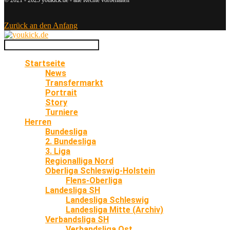
Zurück an den Anfang
Startseite
News
Transfermarkt
Portrait
Story
Turniere
Herren
Bundesliga
2. Bundesliga
3. Liga
Regionalliga Nord
Oberliga Schleswig-Holstein
Flens-Oberliga
Landesliga SH
Landesliga Schleswig
Landesliga Mitte (Archiv)
Verbandsliga SH
Verbandsliga Ost