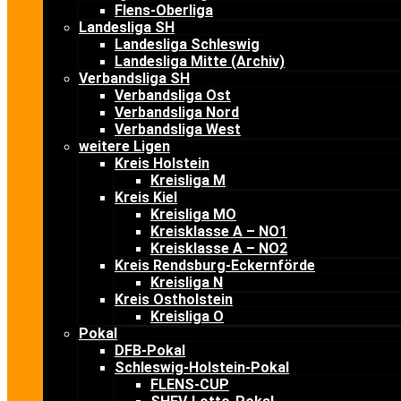
Flens-Oberliga
Landesliga SH
Landesliga Schleswig
Landesliga Mitte (Archiv)
Verbandsliga SH
Verbandsliga Ost
Verbandsliga Nord
Verbandsliga West
weitere Ligen
Kreis Holstein
Kreisliga M
Kreis Kiel
Kreisliga MO
Kreisklasse A – NO1
Kreisklasse A – NO2
Kreis Rendsburg-Eckernförde
Kreisliga N
Kreis Ostholstein
Kreisliga O
Pokal
DFB-Pokal
Schleswig-Holstein-Pokal
FLENS-CUP