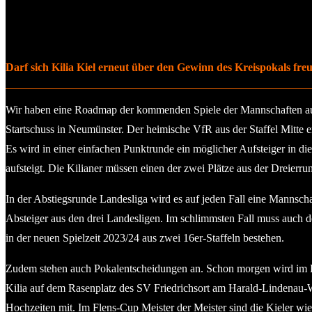
Darf sich Kilia Kiel erneut über den Gewinn des Kreispokals freu
Wir haben eine Roadmap der kommenden Spiele der Mannschaften aus de
Startschuss in Neumünster. Der heimische VfR aus der Staffel Mitte e
Es wird in einer einfachen Punktrunde ein möglicher Aufsteiger in di
aufsteigt. Die Kilianer müssen einen der zwei Plätze aus der Dreier
In der Abstiegsrunde Landesliga wird es auf jeden Fall eine Mannscha
Absteiger aus den drei Landesligen. Im schlimmsten Fall muss auch d
in der neuen Spielzeit 2023/24 aus zwei 16er-Staffeln bestehen.
Zudem stehen auch Pokalentscheidungen an. Schon morgen wird im Kr
Kilia auf dem Rasenplatz des SV Friedrichsort am Harald-Lindenau-W
Hochzeiten mit. Im Flens-Cup Meister der Meister sind die Kieler wi