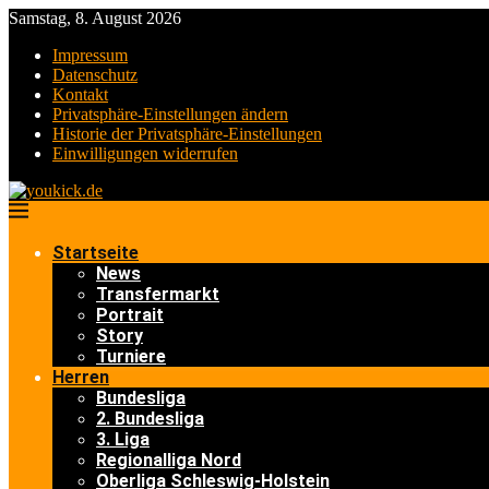
Samstag, 8. August 2026
Impressum
Datenschutz
Kontakt
Privatsphäre-Einstellungen ändern
Historie der Privatsphäre-Einstellungen
Einwilligungen widerrufen
Startseite
News
Transfermarkt
Portrait
Story
Turniere
Herren
Bundesliga
2. Bundesliga
3. Liga
Regionalliga Nord
Oberliga Schleswig-Holstein