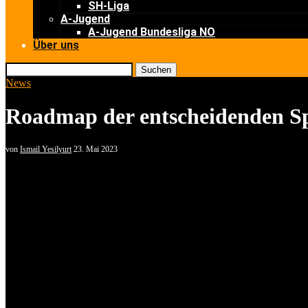
SH-Liga
A-Jugend
A-Jugend Bundesliga NO
Über uns
Suchen
News
Roadmap der entscheidenden Spi
von
Ismail Yesilyurt
23. Mai 2023