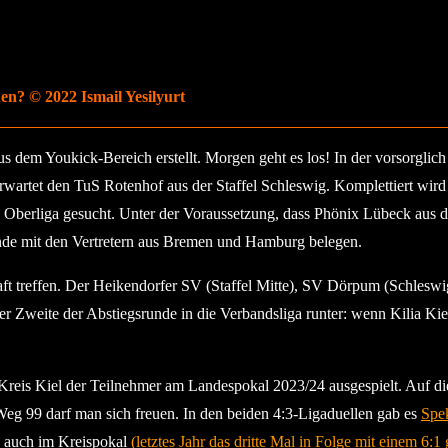
en? © 2022 Ismail Yesilyurt
m Youkick-Bereich erstellt. Morgen geht es los! In der vorsorglich a
rwartet den TuS Rotenhof aus der Staffel Schleswig. Komplettiert wird
e Oberliga gesucht. Unter der Voraussetzung, dass Phönix Lübeck aus de
runde mit den Vertretern aus Bremen und Hamburg belegen.
ft treffen. Der Heikendorfer SV (Staffel Mitte), SV Dörpum (Schleswig
er Zweite der Abstiegsrunde in die Verbandsliga runter: wenn Kilia Kie
eis Kiel der Teilnehmer am Landespokal 2023/24 ausgespielt. Auf di
eg 99 darf man sich freuen. In den beiden 4:3-Ligaduellen gab es
Spe
e auch im Kreispokal
(letztes Jahr das dritte Mal in Folge mit einem 6