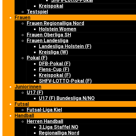
SHFV-Lotto-Pokal
Kreispokal
Testspiel
Frauen
Frauen Regionalliga Nord
Holstein Women
Frauen Oberliga SH
Frauen Landesliga
Landesliga Holstein (F)
Kreisliga (W)
Pokal (F)
DFB-Pokal (F)
Flens-Cup (F)
Kreispokal (F)
SHFV-LOTTO-Pokal (F)
Juniorinnen
U17 (F)
U17 (F) Bundesliga N/NO
Futsal
Futsal-Liga Kiel
Handball
Herren Handball
3.Liga Staffel NO
Regionalliga Nord