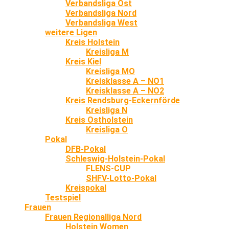
Verbandsliga Ost
Verbandsliga Nord
Verbandsliga West
weitere Ligen
Kreis Holstein
Kreisliga M
Kreis Kiel
Kreisliga MO
Kreisklasse A – NO1
Kreisklasse A – NO2
Kreis Rendsburg-Eckernförde
Kreisliga N
Kreis Ostholstein
Kreisliga O
Pokal
DFB-Pokal
Schleswig-Holstein-Pokal
FLENS-CUP
SHFV-Lotto-Pokal
Kreispokal
Testspiel
Frauen
Frauen Regionalliga Nord
Holstein Women