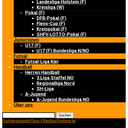
Landesliga Holstein (F)
Kreisliga (W)
Pokal (F)
DFB-Pokal (F)
Flens-Cup (F)
Kreispokal (F)
SHFV-LOTTO-Pokal (F)
Juniorinnen
U17 (F)
U17 (F) Bundesliga N/NO
Futsal
Futsal-Liga Kiel
Handball
Herren Handball
3.Liga Staffel NO
Regionalliga Nord
SH-Liga
A-Jugend
A-Jugend Bundesliga NO
Über uns
Suchen
Aufstiegsrunde
Flens-Oberliga
Vorbericht