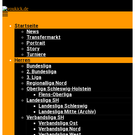
Startseite
News
Transfermarkt
Portrait
Story
Turniere
Herren
Bundesliga
2. Bundesliga
3. Liga
Regionalliga Nord
Oberliga Schleswig-Holstein
Flens-Oberliga
Landesliga SH
Landesliga Schleswig
Landesliga Mitte (Archiv)
Verbandsliga SH
Verbandsliga Ost
Verbandsliga Nord
Verbandsliga West