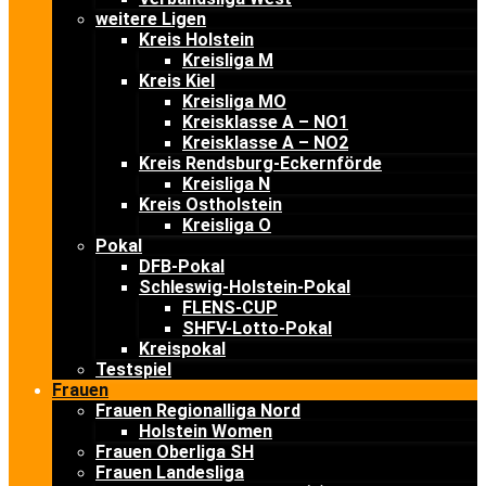
weitere Ligen
Kreis Holstein
Kreisliga M
Kreis Kiel
Kreisliga MO
Kreisklasse A – NO1
Kreisklasse A – NO2
Kreis Rendsburg-Eckernförde
Kreisliga N
Kreis Ostholstein
Kreisliga O
Pokal
DFB-Pokal
Schleswig-Holstein-Pokal
FLENS-CUP
SHFV-Lotto-Pokal
Kreispokal
Testspiel
Frauen
Frauen Regionalliga Nord
Holstein Women
Frauen Oberliga SH
Frauen Landesliga