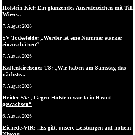
Holstein Kiel: Ein glänzendes Ausrufezeichen mit Till
Wiese...
7. August 2026
SV Todesfelde: „Werder ist eine Nummer stärker
einzuschätzen“
7. August 2026
Kaltenkirchener TS: „Wir haben am Samstag das
nächste...
7. August 2026
Heider SV: „Gegen Holstein war kein Kraut
gewachsen“
6. August 2026
Eichede-VfR: „Es gilt, unsere Leistungen auf hohem
Niveau...