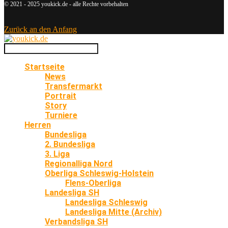
© 2021 - 2025 youkick.de - alle Rechte vorbehalten
Zurück an den Anfang
Startseite
News
Transfermarkt
Portrait
Story
Turniere
Herren
Bundesliga
2. Bundesliga
3. Liga
Regionalliga Nord
Oberliga Schleswig-Holstein
Flens-Oberliga
Landesliga SH
Landesliga Schleswig
Landesliga Mitte (Archiv)
Verbandsliga SH