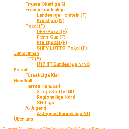
Frauen Oberliga SH
Frauen Landesliga
Landesliga Holstein (F)
Kreisliga (W)
Pokal (F)
DFB-Pokal (F)
Flens-Cup (F)
Kreispokal (F)
SHFV-LOTTO-Pokal (F)
Juniorinnen
U17 (F)
U17 (F) Bundesliga N/NO
Futsal
Futsal-Liga Kiel
Handball
Herren Handball
3.Liga Staffel NO
Regionalliga Nord
SH-Liga
A-Jugend
A-Jugend Bundesliga NO
Über uns
Consent Management Platform von Real Cookie Banner