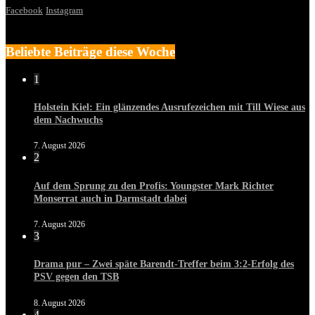
Facebook
Instagram
Beliebte Beiträge diese Woche
1
Holstein Kiel: Ein glänzendes Ausrufezeichen mit Till Wiese aus
dem Nachwuchs
7. August 2026
2
Auf dem Sprung zu den Profis: Youngster Mark Richter
Monserrat auch in Darmstadt dabei
7. August 2026
3
Drama pur – Zwei späte Barendt-Treffer beim 3:2-Erfolg des
PSV gegen den TSB
8. August 2026
4