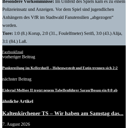
Besondere Vorkommnisse:
Im Umfeld des Spiels kam es zu einem
Polizeieinsatz und Anzeigen. Vor dem Spiel sind jugendlichen
Anhängern des VfR im Stadtwald Fanutensilien „abgezogen“
worden.
Tore:
1:0 (8.) Korup, 2:0 (31., Foulelfmeter) Serifi, 3:0 (43.) Alija,
3:1 (84.) Laß.
Facebook
Email
vorheriger Beitrag
Punkteteilung im Kellerduell – Hohenwestedt und Eutin trennen sich 2:2
nächster Beitrag
Eidertal Molfsee II trotzt neuem Tabellenführer Sarau/Bosau ein 0:0 ab
ähnliche Artikel
Kaltenkirchener TS – Wir haben am Samstag das...
7. August 2026