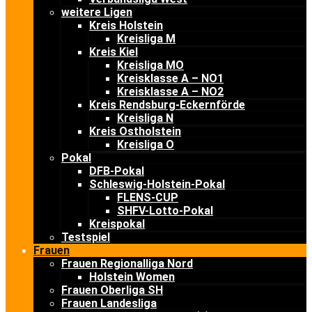
weitere Ligen
Kreis Holstein
Kreisliga M
Kreis Kiel
Kreisliga MO
Kreisklasse A – NO1
Kreisklasse A – NO2
Kreis Rendsburg-Eckernförde
Kreisliga N
Kreis Ostholstein
Kreisliga O
Pokal
DFB-Pokal
Schleswig-Holstein-Pokal
FLENS-CUP
SHFV-Lotto-Pokal
Kreispokal
Testspiel
Frauen
Frauen Regionalliga Nord
Holstein Women
Frauen Oberliga SH
Frauen Landesliga