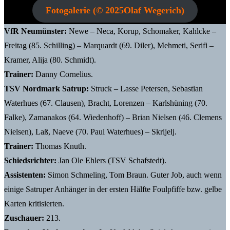
Fotogalerie (© 2025Olaf Wegerich)
VfR Neumünster:
Newe – Neca, Korup, Schomaker, Kahlcke –
Freitag (85. Schilling) – Marquardt (69. Diler), Mehmeti, Serifi –
Kramer, Alija (80. Schmidt).
Trainer:
Danny Cornelius.
TSV Nordmark Satrup:
Struck – Lasse Petersen, Sebastian
Waterhues (67. Clausen), Bracht, Lorenzen – Karlshüning (70.
Falke), Zamanakos (64. Wiedenhoff) – Brian Nielsen (46. Clemens
Nielsen), Laß, Naeve (70. Paul Waterhues) – Skrijelj.
Trainer:
Thomas Knuth.
Schiedsrichter:
Jan Ole Ehlers (TSV Schafstedt).
Assistenten:
Simon Schmeling, Tom Braun. Guter Job, auch wenn
einige Satruper Anhänger in der ersten Hälfte Foulpfiffe bzw. gelbe
Karten kritisierten.
Zuschauer:
213.