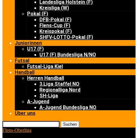
Landesliga Holstein (F)
Kreisliga (W)
Pokal (F)
DFB-Pokal (F)
Flens-Cup (F)
Kreispokal (F)
SHFV-LOTTO-Pokal (F)
Juniorinnen
U17 (F)
U17 (F) Bundesliga N/NO
Futsal
Futsal-Liga Kiel
Handball
Herren Handball
3.Liga Staffel NO
Regionalliga Nord
SH-Liga
A-Jugend
A-Jugend Bundesliga NO
Über uns
Suchen
Flens-Oberliga