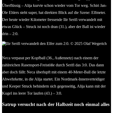
Überflüssig – Alija kurvte schon wieder vom Tor weg. Schiri Jan-
Ole Ehlers steht super, hat direkten Blick auf die Szene: Elfmeter.
Der heute wieder Kilometer fressende Ilir Serifi verwandelt mit
etwas Glück – Struck ist noch dran (31.), aber der Ball ist wieder
drin – 2:0.
Ilir Serifi verwandelt den Elfer zum 2:0. © 2025 Olaf Wegerich
Neca verpasst per Kopfball (36., Außennetz) nach einem der
zahlreichen Rasensport-Freistöße durch Serifi das 3:0. Das dann
aber doch fällt: Neca überlupft mit einem 40-Meter-Ball die letzte
Abwehrkette, in die Alija startet. Ein Nordmark-Innenverteidiger
und Keeper Struck behindern sich gegenseitig, Alija kann mit der
Kugel ins leere Tor laufen (43.) – 3:0.
Satrup versucht nach der Halbzeit noch einmal alles