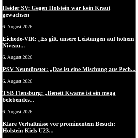
Heider SV: Gegen Holstein war kein Kraut
gewachsen
6. August 2026
Eichede-VfR: „Es gilt, unsere Leistungen auf hohem
Niveau...
6. August 2026
PSV Neumünster: „Das ist eine Mischung aus Pech...
6. August 2026
TSB Flensburg: „Benett Kwame ist ein mega
belebendes...
6. August 2026
Klare Verhältnisse vor prominentem Besuch:
Holstein Kiels U23...