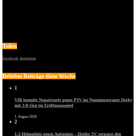
Teilen
Facebook
Instagram
Beliebte Beiträge diese Woche
1
VfR beendet Negativserie gegen PSV im Neumünsteraner Derby
mit 3:0-Sieg im Eröffnungsspiel
1. August 2026
2
1:3-Heimpleite gegen Aufsteiger – Heider SV verpatzt den