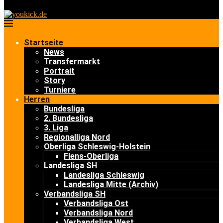
Startseite
News
Transfermarkt
Portrait
Story
Turniere
Herren
Bundesliga
2. Bundesliga
3. Liga
Regionalliga Nord
Oberliga Schleswig-Holstein
Flens-Oberliga
Landesliga SH
Landesliga Schleswig
Landesliga Mitte (Archiv)
Verbandsliga SH
Verbandsliga Ost
Verbandsliga Nord
Verbandsliga West