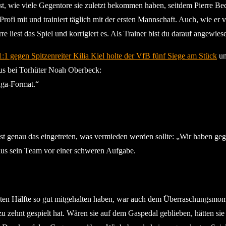
t, wie viele Gegentore sie zuletzt bekommen haben, seitdem Pierre Becke
Profi mit und trainiert täglich mit der ersten Mannschaft. Auch, wie er 
e liest das Spiel und korrigiert es. Als Trainer bist du darauf angewies
1 gegen Spitzenreiter Kilia Kiel holte der VfB fünf Siege am Stück
un
s bei Torhüter Noah Oberbeck:
Liga-Format.“
h ist genau das eingetreten, was vermieden werden sollte: „Wir haben
ius sein Team vor einer schweren Aufgabe.
laf Wegerich
rsten Hälfte so gut mitgehalten haben, war auch dem Überraschungsmom
 zu zehnt gespielt hat. Wären sie auf dem Gaspedal geblieben, hätten si