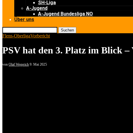
SH-Liga
A-Jugend
A-Jugend Bundesliga NO
Über uns
Suchen
Flens-Oberliga
Vorbericht
PSV hat den 3. Platz im Blick –
von
Olaf Wegerich
9. Mai 2025