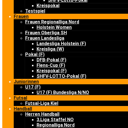
SHFV-Lotto-Pokal
Kreispokal
Testspiel
Frauen
Frauen Regionalliga Nord
Holstein Women
Frauen Oberliga SH
Frauen Landesliga
Landesliga Holstein (F)
Kreisliga (W)
Pokal (F)
DFB-Pokal (F)
Flens-Cup (F)
Kreispokal (F)
SHFV-LOTTO-Pokal (F)
Juniorinnen
U17 (F)
U17 (F) Bundesliga N/NO
Futsal
Futsal-Liga Kiel
Handball
Herren Handball
3.Liga Staffel NO
Regionalliga Nord