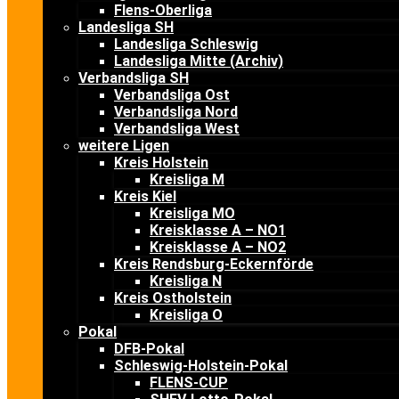
Flens-Oberliga
Landesliga SH
Landesliga Schleswig
Landesliga Mitte (Archiv)
Verbandsliga SH
Verbandsliga Ost
Verbandsliga Nord
Verbandsliga West
weitere Ligen
Kreis Holstein
Kreisliga M
Kreis Kiel
Kreisliga MO
Kreisklasse A – NO1
Kreisklasse A – NO2
Kreis Rendsburg-Eckernförde
Kreisliga N
Kreis Ostholstein
Kreisliga O
Pokal
DFB-Pokal
Schleswig-Holstein-Pokal
FLENS-CUP