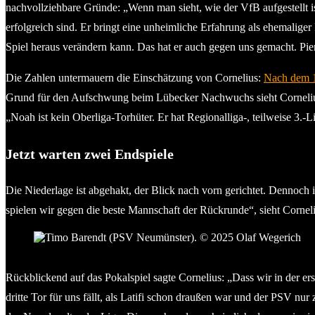
nachvollziehbare Gründe: „Wenn man sieht, wie der VfB aufgestellt is
erfolgreich sind. Er bringt eine unheimliche Erfahrung als ehemaliger 
Spiel heraus verändern kann. Das hat er auch gegen uns gemacht. Pierr
Die Zahlen untermauern die Einschätzung von Cornelius:
Nach dem 1:
Grund für den Aufschwung beim Lübecker Nachwuchs sieht Corneliu
„Noah ist kein Oberliga-Torhüter. Er hat Regionalliga-, teilweise 3.-
Jetzt warten zwei Endspiele
Die Niederlage ist abgehakt, der Blick nach vorn gerichtet. Dennoc
spielen wir gegen die beste Mannschaft der Rückrunde“, sieht Cornel
22-Tore-Mann Timo Barendt (PSV Neumünster). © 2025 O
Rückblickend auf das Pokalspiel sagte Cornelius: „Dass wir in der e
dritte Tor für uns fällt, als Latifi schon draußen war und der PSV nur