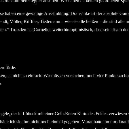
ie Druck auf den Gegner ausüben. Wir haben da keinen geordneten Spi
chse haben eine gewaltige Ausstrahlung. Drauschke ist der absolute Ga
dt, Möller, Küffner, Tiedemann – wie sie alle heißen – die sind alle u
ten.“ Trotzdem ist Cornelius weiterhin optimistisch, dass sein Team d
ernförde:
 ist nicht so einfach. Wir müssen versuchen, noch vier Punkte zu holen
b.
sgele, der in Lübeck mit einer Gelb-Roten Karte des Feldes verwiesen 
hätte ich sie ihm nicht noch einmal gegeben. Murat hatte ihn nur darauf