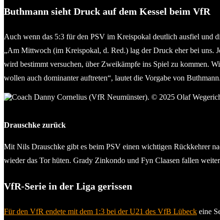
Buthmann sieht Druck auf dem Kessel beim VfR
Auch wenn das 5:3 für den PSV im Kreispokal deutlich ausfiel und d
„Am Mittwoch (im Kreispokal, d. Red.) lag der Druck eher bei uns. J
wird bestimmt versuchen, über Zweikämpfe ins Spiel zu kommen. Wir 
wollen auch dominanter auftreten“, lautet die Vorgabe von Buthmann
Coach Danny Cornelius (VfR Neumünster). © 2025 Olaf Wegeri
Drauschke zurück
Mit Nils Drauschke gibt es beim PSV einen wichtigen Rückkehrer nac
wieder das Tor hüten. Grady Zinkondo und Fyn Claasen fallen weiterh
VfR-Serie in der Liga gerissen
Für den VfR endete mit dem 1:3 bei der U21 des VfB Lübeck
eine Se