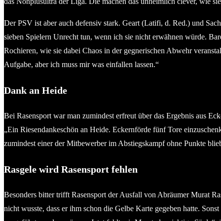
das Nonplusultra der Liga. Die machen das unheimlich clever, wie s
Der PSV ist aber auch defensiv stark. Geart (Latifi, d. Red.) und Sa
sieben Spielern Unrecht tun, wenn ich sie nicht erwähnen würde. Baren
Rochieren, wie sie dabei Chaos in der gegnerischen Abwehr veranstal
Aufgabe, aber ich muss mir was einfallen lassen.“
Dank an Heide
Bei Rasensport war man zumindest erfreut über das Ergebnis aus Eck
„Ein Riesendankeschön an Heide. Eckernförde fünf Tore einzuschenken,
zumindest einer der Mitbewerber im Abstiegskampf ohne Punkte blie
Rasgele wird Rasensport fehlen
Besonders bitter trifft Rasensport der Ausfall von Abräumer Murat Ra
nicht wusste, dass er ihm schon die Gelbe Karte gegeben hatte. Sonst 