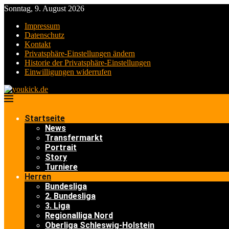
Sonntag, 9. August 2026
Impressum
Datenschutz
Kontakt
Privatsphäre-Einstellungen ändern
Historie der Privatsphäre-Einstellungen
Einwilligungen widerrufen
Startseite
News
Transfermarkt
Portrait
Story
Turniere
Herren
Bundesliga
2. Bundesliga
3. Liga
Regionalliga Nord
Oberliga Schleswig-Holstein