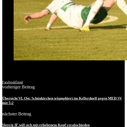
Facebook
Email
vorheriger Beitrag
Übersicht VL Ost: Schönkirchen triumphiert im Kellerduell gegen MED SV
mit 5:2
nächster Beitrag
Slesvig IF will sich mit erhobenem Kopf verabschieden