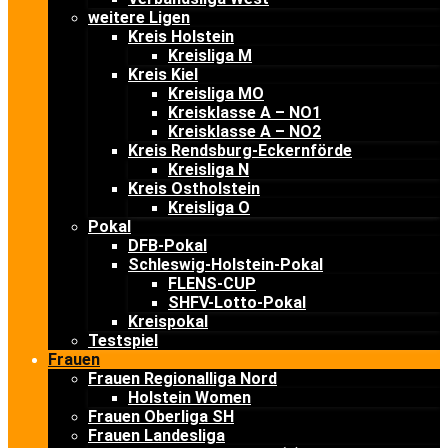
weitere Ligen
Kreis Holstein
Kreisliga M
Kreis Kiel
Kreisliga MO
Kreisklasse A – NO1
Kreisklasse A – NO2
Kreis Rendsburg-Eckernförde
Kreisliga N
Kreis Ostholstein
Kreisliga O
Pokal
DFB-Pokal
Schleswig-Holstein-Pokal
FLENS-CUP
SHFV-Lotto-Pokal
Kreispokal
Testspiel
Frauen
Frauen Regionalliga Nord
Holstein Women
Frauen Oberliga SH
Frauen Landesliga