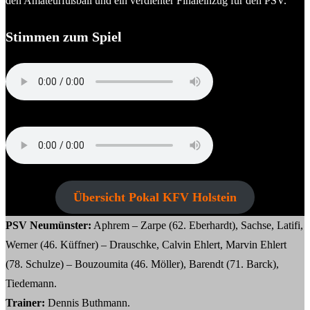
den Amateurfußball und ein verdienter Finaleinzug für den PSV.
Stimmen zum Spiel
Danny Cornelius (Trainer VfR Neumünster)
Dennis Buthmann (Trainer PSV Neumünster)
Übersicht Pokal KFV Holstein
PSV Neumünster:
Aphrem – Zarpe (62. Eberhardt), Sachse, Latifi,
Werner (46. Küffner) – Drauschke, Calvin Ehlert, Marvin Ehlert
(78. Schulze) – Bouzoumita (46. Möller), Barendt (71. Barck),
Tiedemann.
Trainer:
Dennis Buthmann.