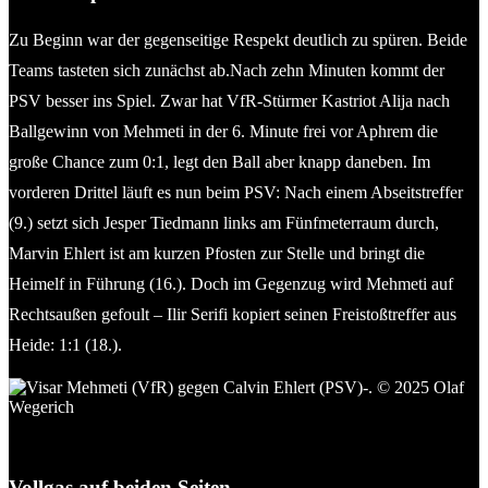
Zu Beginn war der gegenseitige Respekt deutlich zu spüren. Beide
Teams tasteten sich zunächst ab.Nach zehn Minuten kommt der
PSV besser ins Spiel. Zwar hat VfR-Stürmer Kastriot Alija nach
Ballgewinn von Mehmeti in der 6. Minute frei vor Aphrem die
große Chance zum 0:1, legt den Ball aber knapp daneben. Im
vorderen Drittel läuft es nun beim PSV: Nach einem Abseitstreffer
(9.) setzt sich Jesper Tiedmann links am Fünfmeterraum durch,
Marvin Ehlert ist am kurzen Pfosten zur Stelle und bringt die
Heimelf in Führung (16.). Doch im Gegenzug wird Mehmeti auf
Rechtsaußen gefoult – Ilir Serifi kopiert seinen Freistoßtreffer aus
Heide: 1:1 (18.).
Visar Mehmeti (VfR) gegen Calvin Ehlert (PSV). © 2025 Olaf
Wegerich
Vollgas auf beiden Seiten