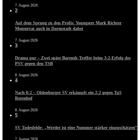
7. August 2026
2
Auf dem Sprung zu den Profis: Youngster Mark Richter
Monserrat auch in Darmstadt dabei
7. August 2026
3
Drama pur – Zwei späte Barendt-Treffer beim 3:2-Erfolg des
PSV gegen den TSB
8. August 2026
4
Nach 0:2 – Oldenburger SV erkämpft ein 2:2 gegen TuS
Rotenhof
8. August 2026
5
SV Todesfelde: „Werder ist eine Nummer stärker einzuschätzen“
7. August 2026