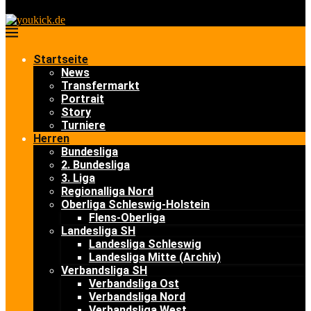
Startseite
News
Transfermarkt
Portrait
Story
Turniere
Herren
Bundesliga
2. Bundesliga
3. Liga
Regionalliga Nord
Oberliga Schleswig-Holstein
Flens-Oberliga
Landesliga SH
Landesliga Schleswig
Landesliga Mitte (Archiv)
Verbandsliga SH
Verbandsliga Ost
Verbandsliga Nord
Verbandsliga West