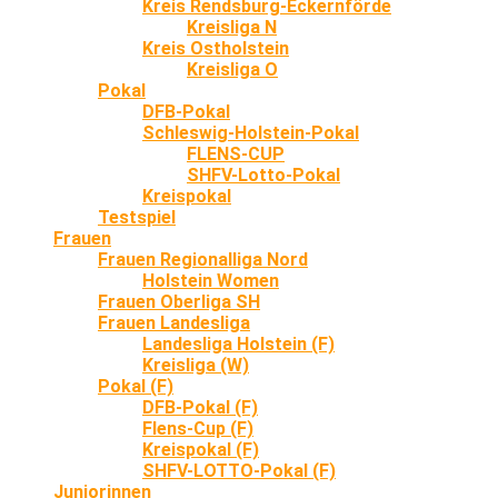
Kreis Rendsburg-Eckernförde
Kreisliga N
Kreis Ostholstein
Kreisliga O
Pokal
DFB-Pokal
Schleswig-Holstein-Pokal
FLENS-CUP
SHFV-Lotto-Pokal
Kreispokal
Testspiel
Frauen
Frauen Regionalliga Nord
Holstein Women
Frauen Oberliga SH
Frauen Landesliga
Landesliga Holstein (F)
Kreisliga (W)
Pokal (F)
DFB-Pokal (F)
Flens-Cup (F)
Kreispokal (F)
SHFV-LOTTO-Pokal (F)
Juniorinnen