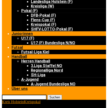
Landesliga Holstein (F)
Kreisliga (W)
Pokal (F)
DFB-Pokal (F)
Flens-Cup (F)
Kreispokal (F)
SHFV-LOTTO-Pokal (F)
Juniorinnen
U17 (F)
U17 (F) Bundesliga N/NO
Futsal
Futsal-Liga Kiel
Handball
Herren Handball
3.Liga Staffel NO
Regionalliga Nord
SH-Liga
A-Jugend
A-Jugend Bundesliga NO
Über uns
Suchen
Kreis Holstein
Kreispokal