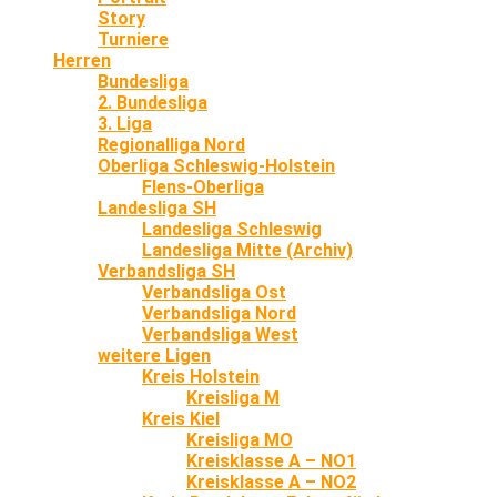
Story
Turniere
Herren
Bundesliga
2. Bundesliga
3. Liga
Regionalliga Nord
Oberliga Schleswig-Holstein
Flens-Oberliga
Landesliga SH
Landesliga Schleswig
Landesliga Mitte (Archiv)
Verbandsliga SH
Verbandsliga Ost
Verbandsliga Nord
Verbandsliga West
weitere Ligen
Kreis Holstein
Kreisliga M
Kreis Kiel
Kreisliga MO
Kreisklasse A – NO1
Kreisklasse A – NO2