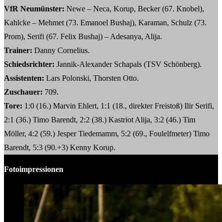
VfR Neumünster:
Newe – Neca, Korup, Becker (67. Knobel),
Kahlcke – Mehmet (73. Emanoel Bushaj), Karaman, Schulz (73.
Prom), Serifi (67. Felix Bushaj) – Adesanya, Alija.
Trainer:
Danny Cornelius.
Schiedsrichter:
Jannik-Alexander Schapals (TSV Schönberg).
Assistenten:
Lars Polonski, Thorsten Otto.
Zuschauer:
709.
Tore:
1:0 (16.) Marvin Ehlert, 1:1 (18., direkter Freistoß) Ilir Serifi,
2:1 (36.) Timo Barendt, 2:2 (38.) Kastriot Alija, 3:2 (46.) Tim
Möller, 4:2 (59.) Jesper Tiedemamm, 5:2 (69., Foulelfmeter) Timo
Barendt, 5:3 (90.+3) Kenny Korup.
Fotoimpressionen