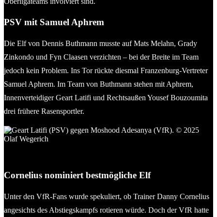
Oberligateams involviert sind.
PSV mit Samuel Aphrem
Die Elf von Dennis Buthmann musste auf Mats Melahn, Grady
Zinkondo und Fyn Claasen verzichten – bei der Breite im Team
jedoch kein Problem. Ins Tor rückte diesmal Franzenburg-Vertreter
Samuel Aphrem. Im Team von Buthmann stehen mit Aphrem,
Innenverteidiger Geart Latifi und Rechtsaußen Yousef Bouzoumita
drei frühere Rasensportler.
Geart Latifi (PSV) gegen Moshood Adesanya (VfR). © 2025
Olaf Wegerich
Cornelius nominiert bestmögliche Elf
Unter den VfR-Fans wurde spekuliert, ob Trainer Danny Cornelius
angesichts des Abstiegskampfs rotieren würde. Doch der VfR hatte