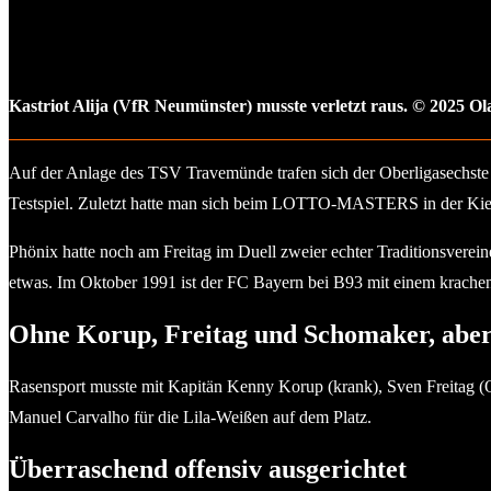
Kastriot Alija (VfR Neumünster) musste verletzt raus. © 2025 O
Auf der Anlage des TSV Travemünde trafen sich der Oberligasechste V
Testspiel. Zuletzt hatte man sich beim LOTTO-MASTERS in der Kieler
Phönix hatte noch am Freitag im Duell zweier echter Traditionsverei
etwas. Im Oktober 1991 ist der FC Bayern bei B93 mit einem krach
Ohne Korup, Freitag und Schomaker, aber
Rasensport musste mit Kapitän Kenny Korup (krank), Sven Freitag (
Manuel Carvalho für die Lila-Weißen auf dem Platz.
Überraschend offensiv ausgerichtet