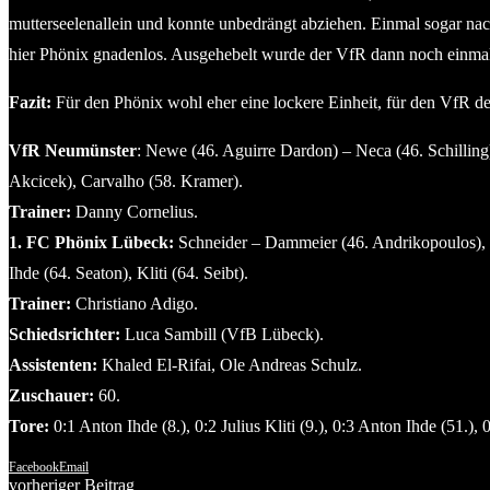
mutterseelenallein und konnte unbedrängt abziehen. Einmal sogar nac
hier Phönix gnadenlos. Ausgehebelt wurde der VfR dann noch einmal 
Fazit:
Für den Phönix wohl eher eine lockere Einheit, für den VfR de
VfR Neumünster
: Newe (46. Aguirre Dardon) – Neca (46. Schilling
Akcicek), Carvalho (58. Kramer).
Trainer:
Danny Cornelius.
1. FC Phönix Lübeck:
Schneider – Dammeier (46. Andrikopoulos), V
Ihde (64. Seaton), Kliti (64. Seibt).
Trainer:
Christiano Adigo.
Schiedsrichter:
Luca Sambill (VfB Lübeck).
Assistenten:
Khaled El-Rifai, Ole Andreas Schulz.
Zuschauer:
60.
Tore:
0:1 Anton Ihde (8.), 0:2 Julius Kliti (9.), 0:3 Anton Ihde (51.),
Facebook
Email
vorheriger Beitrag