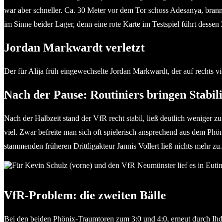
war aber schneller. Ca. 30 Meter vor dem Tor schoss Adesanya, brann
im Sinne beider Lager, denn eine rote Karte im Testspiel führt dess
Jordan Markwardt verletzt
Der für Alija früh eingewechselte Jordan Markwardt, der auf rechts vi
Nach der Pause: Routiniers bringen Stabili
Nach der Halbzeit stand der VfR recht stabil, ließ deutlich weniger
viel. Zwar befreite man sich oft spielerisch ansprechend aus dem Ph
stammenden früheren Drittligakteur Jannis Vollert ließ nichts mehr zu.
Kevin Schulz (vorne, VfR Neumünster). © Olaf Wegerich
VfR-Problem: die zweiten Bälle
Bei den beiden Phönix-Traumtoren zum 3:0 und 4:0, erneut durch Ihd