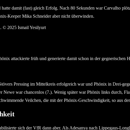
tte damit (fast) gleich Erfolg. Nach 80 Sekunden war Carvalho plötzli
Phönix-Keeper Mika Schneider aber nicht überwinden.
ensiv aufs Feld. © 2025 Ismail Yesilyurt
hönix attackierte früh und generierte damit schon in der gegnerischen 
 Stövers Pressing im Mittelkreis erfolgreich war und Phönix in Drei-ge
r Newe war chancenlos (7.). Wenig später war Phönix links durch, Flanke
chwimmende Veilchen, die mit der Phönix-Geschwindigkeit, so aus der 
hkeit
tabilisierte sich der VfR dann aber. Als Adesanya nach Lippegaus-Long