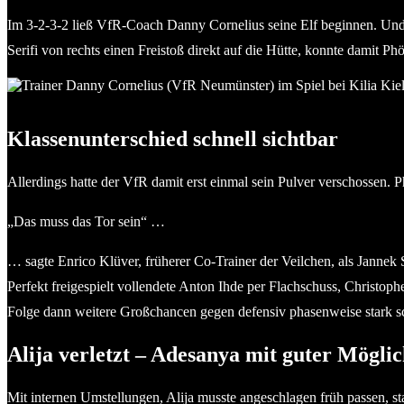
Im 3-2-3-2 ließ VfR-Coach Danny Cornelius seine Elf beginnen. Und ha
Serifi von rechts einen Freistoß direkt auf die Hütte, konnte damit 
Trainer Danny Cornelius (VfR Neumünster) schickte sein Team off
Klassenunterschied schnell sichtbar
Allerdings hatte der VfR damit erst einmal sein Pulver verschossen. P
„Das muss das Tor sein“ …
… sagte Enrico Klüver, früherer Co-Trainer der Veilchen, als Jannek
Perfekt freigespielt vollendete Anton Ihde per Flachschuss, Christophe
Folge dann weitere Großchancen gegen defensiv phasenweise stark s
Alija verletzt – Adesanya mit guter Möglic
Mit internen Umstellungen, Alija musste angeschlagen früh passen, s