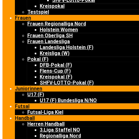
SHFV-Lotto-Pokal
Kreispokal
Testspiel
Frauen
Frauen Regionalliga Nord
Holstein Women
Frauen Oberliga SH
Frauen Landesliga
Landesliga Holstein (F)
Kreisliga (W)
Pokal (F)
DFB-Pokal (F)
Flens-Cup (F)
Kreispokal (F)
SHFV-LOTTO-Pokal (F)
Juniorinnen
U17 (F)
U17 (F) Bundesliga N/NO
Futsal
Futsal-Liga Kiel
Handball
Herren Handball
3.Liga Staffel NO
Regionalliga Nord