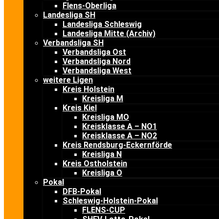
Flens-Oberliga
Landesliga SH
Landesliga Schleswig
Landesliga Mitte (Archiv)
Verbandsliga SH
Verbandsliga Ost
Verbandsliga Nord
Verbandsliga West
weitere Ligen
Kreis Holstein
Kreisliga M
Kreis Kiel
Kreisliga MO
Kreisklasse A – NO1
Kreisklasse A – NO2
Kreis Rendsburg-Eckernförde
Kreisliga N
Kreis Ostholstein
Kreisliga O
Pokal
DFB-Pokal
Schleswig-Holstein-Pokal
FLENS-CUP