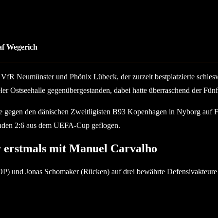
laf Wegerich
fR Neumünster und Phönix Lübeck, der zurzeit bestplatzierte schleswig
 Ostseehalle gegenübergestanden, dabei hatte überraschend der Fünft
ne gegen den dänischen Zweitligisten B93 Kopenhagen in Nyborg auf Fals
enden 2:6 aus dem UEFA-Cup geflogen.
 erstmals mit Manuel Carvalho
OP) und Jonas Schomaker (Rücken) auf drei bewährte Defensivakteure 