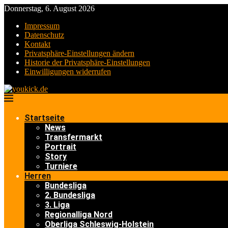
Donnerstag, 6. August 2026
Impressum
Datenschutz
Kontakt
Privatsphäre-Einstellungen ändern
Historie der Privatsphäre-Einstellungen
Einwilligungen widerrufen
Startseite
News
Transfermarkt
Portrait
Story
Turniere
Herren
Bundesliga
2. Bundesliga
3. Liga
Regionalliga Nord
Oberliga Schleswig-Holstein