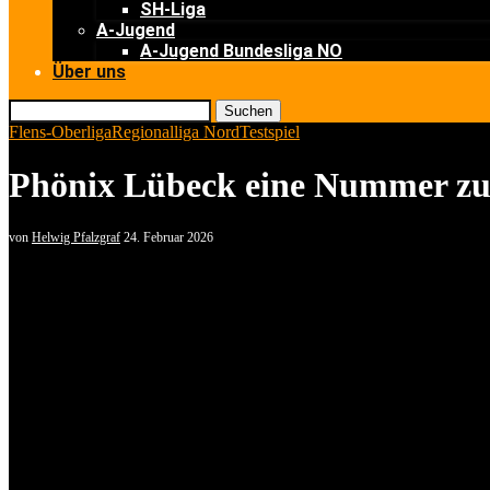
SH-Liga
A-Jugend
A-Jugend Bundesliga NO
Über uns
Suchen
Flens-Oberliga
Regionalliga Nord
Testspiel
Phönix Lübeck eine Nummer zu 
von
Helwig Pfalzgraf
24. Februar 2026