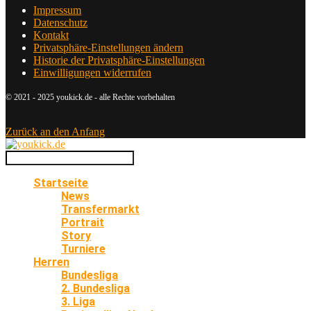
Impressum
Datenschutz
Kontakt
Privatsphäre-Einstellungen ändern
Historie der Privatsphäre-Einstellungen
Einwilligungen widerrufen
© 2021 - 2025 youkick.de - alle Rechte vorbehalten
Zurück an den Anfang
Startseite
News
Transfermarkt
Portrait
Story
Turniere
Herren
Bundesliga
2. Bundesliga
3. Liga