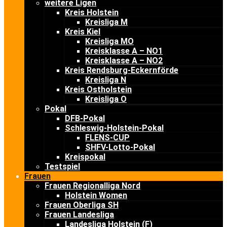
weitere Ligen
Kreis Holstein
Kreisliga M
Kreis Kiel
Kreisliga MO
Kreisklasse A – NO1
Kreisklasse A – NO2
Kreis Rendsburg-Eckernförde
Kreisliga N
Kreis Ostholstein
Kreisliga O
Pokal
DFB-Pokal
Schleswig-Holstein-Pokal
FLENS-CUP
SHFV-Lotto-Pokal
Kreispokal
Testspiel
Frauen
Frauen Regionalliga Nord
Holstein Women
Frauen Oberliga SH
Frauen Landesliga
Landesliga Holstein (F)