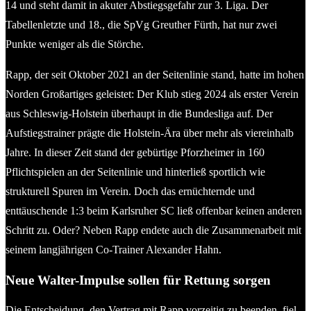
14 und steht damit in akuter Abstiegsgefahr zur 3. Liga. Der
Tabellenletzte und 18., die SpVg Greuther Fürth, hat nur zwei
Punkte weniger als die Störche.
Rapp, der seit Oktober 2021 an der Seitenlinie stand, hatte im hohen
Norden Großartiges geleistet: Der Klub stieg 2024 als erster Verein
aus Schleswig-Holstein überhaupt in die Bundesliga auf. Der
Aufstiegstrainer prägte die Holstein-Ära über mehr als viereinhalb
Jahre. In dieser Zeit stand der gebürtige Pforzheimer in 160
Pflichtspielen an der Seitenlinie und hinterließ sportlich wie
strukturell Spuren im Verein. Doch das ernüchternde und
enttäuschende 1:3 beim Karlsruher SC ließ offenbar keinen anderen
Schritt zu. Oder? Neben Rapp endete auch die Zusammenarbeit mit
seinem langjährigen Co-Trainer Alexander Hahn.
Neue Walter-Impulse sollen für Rettung sorgen
Die Entscheidung, den Vertrag mit Rapp vorzeitig zu beenden, fiel