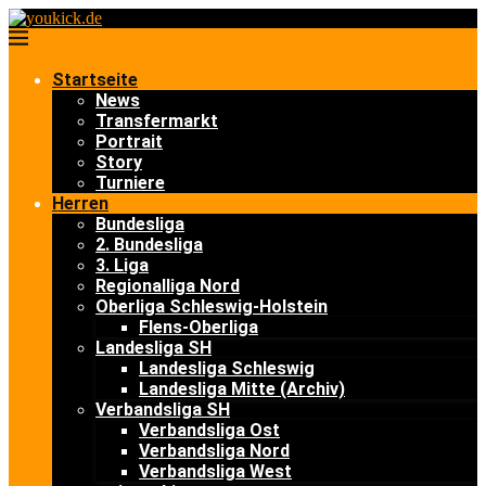
Startseite
News
Transfermarkt
Portrait
Story
Turniere
Herren
Bundesliga
2. Bundesliga
3. Liga
Regionalliga Nord
Oberliga Schleswig-Holstein
Flens-Oberliga
Landesliga SH
Landesliga Schleswig
Landesliga Mitte (Archiv)
Verbandsliga SH
Verbandsliga Ost
Verbandsliga Nord
Verbandsliga West