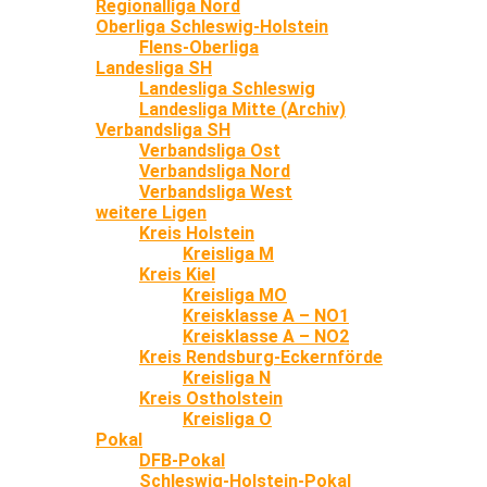
Regionalliga Nord
Oberliga Schleswig-Holstein
Flens-Oberliga
Landesliga SH
Landesliga Schleswig
Landesliga Mitte (Archiv)
Verbandsliga SH
Verbandsliga Ost
Verbandsliga Nord
Verbandsliga West
weitere Ligen
Kreis Holstein
Kreisliga M
Kreis Kiel
Kreisliga MO
Kreisklasse A – NO1
Kreisklasse A – NO2
Kreis Rendsburg-Eckernförde
Kreisliga N
Kreis Ostholstein
Kreisliga O
Pokal
DFB-Pokal
Schleswig-Holstein-Pokal