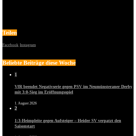
Teilen
Facebook
Instagram
Beliebte Beiträge diese Woche
1
VfR beendet Negativserie gegen PSV im Neumünsteraner Derby
mit 3:0-Sieg im Eröffnungsspiel
1. August 2026
2
1:3-Heimpleite gegen Aufsteiger – Heider SV verpatzt den
Saisonstart