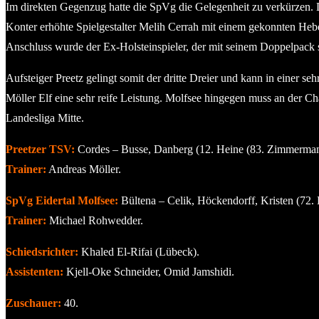
Im direkten Gegenzug hatte die SpVg die Gelegenheit zu verkürzen. 
Konter erhöhte Spielgestalter Melih Cerrah mit einem gekonnten Heber 
Anschluss wurde der Ex-Holsteinspieler, der mit seinem Doppelpack se
Aufsteiger Preetz gelingt somit der dritte Dreier und kann in einer s
Möller Elf eine sehr reife Leistung. Molfsee hingegen muss an der C
Landesliga Mitte.
Preetzer TSV:
Cordes – Busse, Danberg (12. Heine (83. Zimmermann
Trainer:
Andreas Möller.
SpVg Eidertal Molfsee:
Bültena – Celik, Höckendorff, Kristen (72.
Trainer:
Michael Rohwedder.
Schiedsrichter:
Khaled El-Rifai (Lübeck).
Assistenten:
Kjell-Oke Schneider, Omid Jamshidi.
Zuschauer:
40.