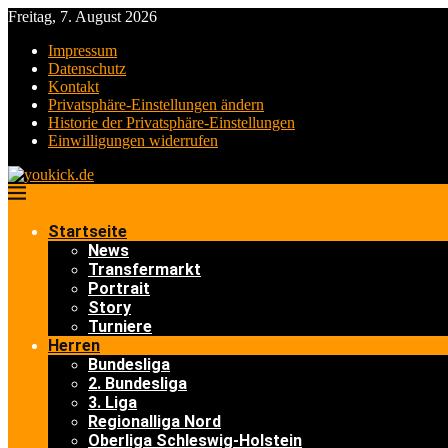
Freitag, 7. August 2026
Impressum
Datenschutz
Kontakt
Privatsphäre-Einstellungen ändern
Historie der Privatsphäre-Einstellungen
Einwilligungen widerrufen
Startseite
News
Transfermarkt
Portrait
Story
Turniere
Herren
Bundesliga
2. Bundesliga
3. Liga
Regionalliga Nord
Oberliga Schleswig-Holstein