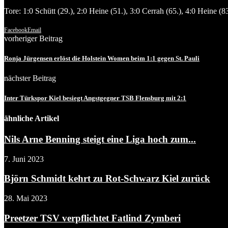
Tore: 1:0 Schütt (29.), 2:0 Heine (51.), 3:0 Cerrah (65.), 4:0 Heine (83
Facebook
Email
vorheriger Beitrag
Ronja Jürgensen erlöst die Holstein Women beim 1:1 gegen St. Pauli
nächster Beitrag
Inter Türkspor Kiel besiegt Angstgegner TSB Flensburg mit 2:1
ähnliche Artikel
Nils Arne Benning steigt eine Liga hoch zum...
7. Juni 2023
Björn Schmidt kehrt zu Rot-Schwarz Kiel zurück
28. Mai 2023
Preetzer TSV verpflichtet Fatlind Zymberi