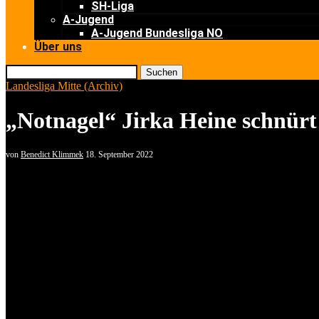
SH-Liga
A-Jugend
A-Jugend Bundesliga NO
Über uns
Suchen
Landesliga Mitte (Archiv)
„Notnagel“ Jirka Heine schnürt
von
Benedict Klimmek
18. September 2022