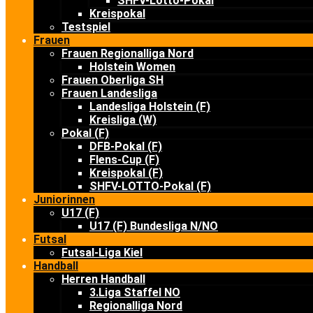
SHFV-Lotto-Pokal
Kreispokal
Testspiel
Frauen
Frauen Regionalliga Nord
Holstein Women
Frauen Oberliga SH
Frauen Landesliga
Landesliga Holstein (F)
Kreisliga (W)
Pokal (F)
DFB-Pokal (F)
Flens-Cup (F)
Kreispokal (F)
SHFV-LOTTO-Pokal (F)
Juniorinnen
U17 (F)
U17 (F) Bundesliga N/NO
Futsal
Futsal-Liga Kiel
Handball
Herren Handball
3.Liga Staffel NO
Regionalliga Nord