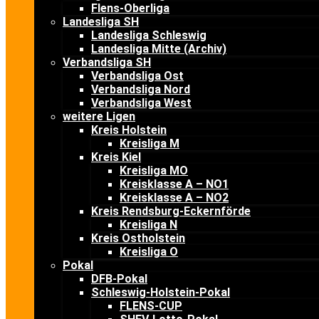
Flens-Oberliga
Landesliga SH
Landesliga Schleswig
Landesliga Mitte (Archiv)
Verbandsliga SH
Verbandsliga Ost
Verbandsliga Nord
Verbandsliga West
weitere Ligen
Kreis Holstein
Kreisliga M
Kreis Kiel
Kreisliga MO
Kreisklasse A – NO1
Kreisklasse A – NO2
Kreis Rendsburg-Eckernförde
Kreisliga N
Kreis Ostholstein
Kreisliga O
Pokal
DFB-Pokal
Schleswig-Holstein-Pokal
FLENS-CUP