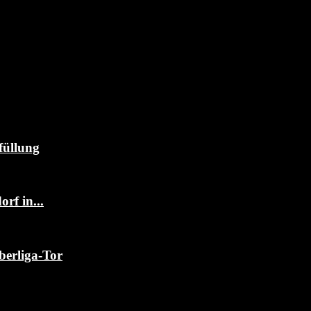
füllung
rf in...
berliga-Tor
..