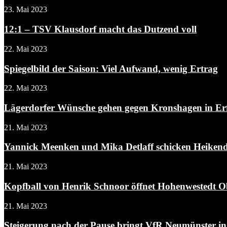
23. Mai 2023
12:1 – TSV Klausdorf macht das Dutzend voll
22. Mai 2023
Spiegelbild der Saison: Viel Aufwand, wenig Ertrag
22. Mai 2023
Lägerdorfer Wünsche gehen gegen Kronshagen in Er
21. Mai 2023
Yannick Meenken und Mika Detlaff schicken Heikendo
21. Mai 2023
Kopfball von Henrik Schnoor öffnet Hohenwestedt O
21. Mai 2023
Steigerung nach der Pause bringt VfR Neumünster in.