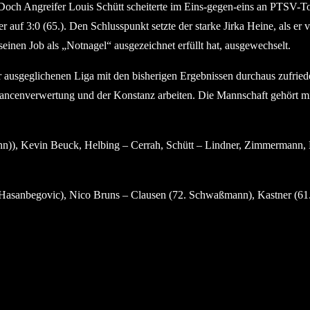
Doch Angreifer Louis Schütt scheiterte im Eins-gegen-eins an PTSV-To
auf 3:0 (65.). Den Schlusspunkt setzte der starke Jirka Heine, als er v
inen Job als „Notnagel“ ausgezeichnet erfüllt hat, ausgewechselt.
ehr ausgeglichenen Liga mit den bisherigen Ergebnissen durchaus zufried
hancenverwertung und der Konstanz arbeiten. Die Mannschaft gehört mit 
)), Kevin Beuck, Helbing – Cerrah, Schütt – Lindner, Zimmermann, 
 Hasanbegovic), Nico Bruns – Clausen (72. Schwaßmann), Kastner (61.