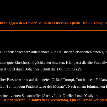
Jahren gegen den Heider SV in der Oberliga. Quelle: Ismail Yesilyur
zwei Tabellennachbarn aufeinander. Die Hausherren erwischten einen gu
ten gute Einschussmöglichkeiten besaßen. Hier passt die alte Fußballw
ten Angriff durch Johannes Schütt die 1:0-Führung (29.).
oher Einsatz waren auf dem tiefen Geläuf Trumpf. Torchancen: Fehlanz
). Ein Tor mit dem Prädikat „Tor des Monats“. Nach einem fulminanten
 seinen vierten Saisontreffer (Archivfoto). Quelle: Ismail Yesilyur