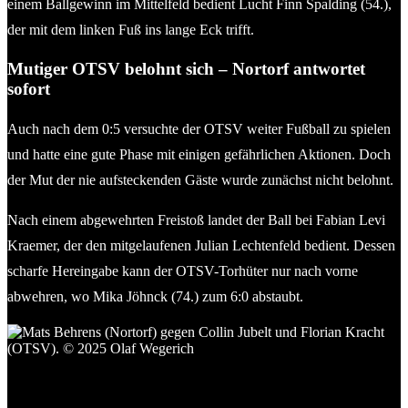
einem Ballgewinn im Mittelfeld bedient Lucht Finn Spalding (54.),
der mit dem linken Fuß ins lange Eck trifft.
Mutiger OTSV belohnt sich – Nortorf antwortet
sofort
Auch nach dem 0:5 versuchte der OTSV weiter Fußball zu spielen
und hatte eine gute Phase mit einigen gefährlichen Aktionen. Doch
der Mut der nie aufsteckenden Gäste wurde zunächst nicht belohnt.
Nach einem abgewehrten Freistoß landet der Ball bei Fabian Levi
Kraemer, der den mitgelaufenen Julian Lechtenfeld bedient. Dessen
scharfe Hereingabe kann der OTSV-Torhüter nur nach vorne
abwehren, wo Mika Jöhnck (74.) zum 6:0 abstaubt.
Mats Behrens (Nortorf) gegen Collin Jubelt und Florian Kracht
(OTSV). © 2025 Olaf Wegerich