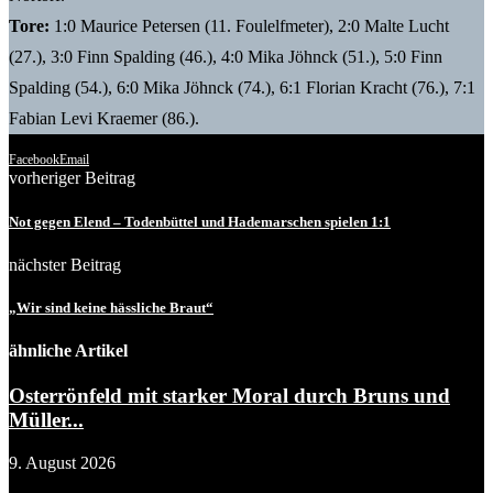
Tore:
1:0 Maurice Petersen (11. Foulelfmeter), 2:0 Malte Lucht
(27.), 3:0 Finn Spalding (46.), 4:0 Mika Jöhnck (51.), 5:0 Finn
Spalding (54.), 6:0 Mika Jöhnck (74.), 6:1 Florian Kracht (76.), 7:1
Fabian Levi Kraemer (86.).
Facebook
Email
vorheriger Beitrag
Not gegen Elend – Todenbüttel und Hademarschen spielen 1:1
nächster Beitrag
„Wir sind keine hässliche Braut“
ähnliche Artikel
Osterrönfeld mit starker Moral durch Bruns und
Müller...
9. August 2026