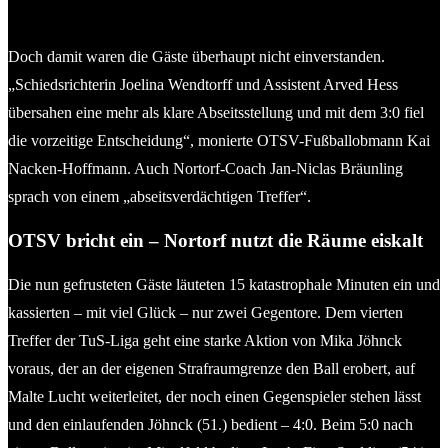
2025 Olaf Wegerich
Doch damit waren die Gäste überhaupt nicht einverstanden.
„Schiedsrichterin Joelina Wendtorff und Assistent Arved Hess
übersahen eine mehr als klare Abseitsstellung und mit dem 3:0 fiel
die vorzeitige Entscheidung“, monierte OTSV-Fußballobmann Kai
Nacken-Hoffmann. Auch Nortorf-Coach Jan-Niclas Bräunling
sprach von einem „abseitsverdächtigen Treffer“.
OTSV bricht ein – Nortorf nutzt die Räume eiskalt
Die nun gefrusteten Gäste läuteten 15 katastrophale Minuten ein und
kassierten – mit viel Glück – nur zwei Gegentore. Dem vierten
Treffer der TuS-Liga geht eine starke Aktion von Mika Jöhnck
voraus, der an der eigenen Strafraumgrenze den Ball erobert, auf
Malte Lucht weiterleitet, der noch einen Gegenspieler stehen lässt
und den einlaufenden Jöhnck (51.) bedient – 4:0. Beim 5:0 nach