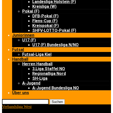
Landesliga Holstein (F)
Kreisliga (W)
Pokal (F)
DFB-Pokal (F)
Flens-Cup (F)
Kreispokal (F)
SHFV-LOTTO-Pokal (F)
Juniorinnen
U17 (F)
U17 (F) Bundesliga N/NO
Futsal
Futsal-Liga Kiel
Handball
Herren Handball
3.Liga Staffel NO
Regionalliga Nord
SH-Liga
A-Jugend
A-Jugend Bundesliga NO
Über uns
Suchen
Verbandsliga West