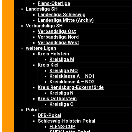
Flens-Oberliga
Landesliga SH
Landesliga Schleswig
Landesliga Mitte (Archiv)
Verbandsliga SH
Verbandsliga Ost
Verbandsliga Nord
Verbandsliga West
weitere Ligen
Kreis Holstein
Kreisliga M
Kreis Kiel
Kreisliga MO
Kreisklasse A – NO1
Kreisklasse A – NO2
Kreis Rendsburg-Eckernförde
Kreisliga N
Kreis Ostholstein
Kreisliga O
Pokal
DFB-Pokal
Schleswig-Holstein-Pokal
FLENS-CUP