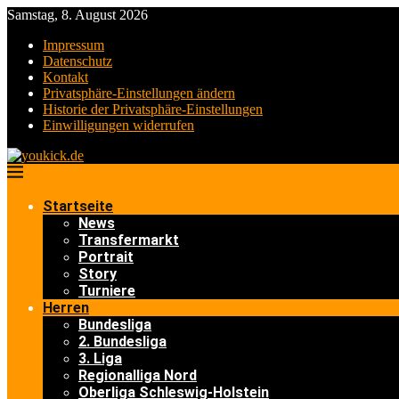
Samstag, 8. August 2026
Impressum
Datenschutz
Kontakt
Privatsphäre-Einstellungen ändern
Historie der Privatsphäre-Einstellungen
Einwilligungen widerrufen
Startseite
News
Transfermarkt
Portrait
Story
Turniere
Herren
Bundesliga
2. Bundesliga
3. Liga
Regionalliga Nord
Oberliga Schleswig-Holstein