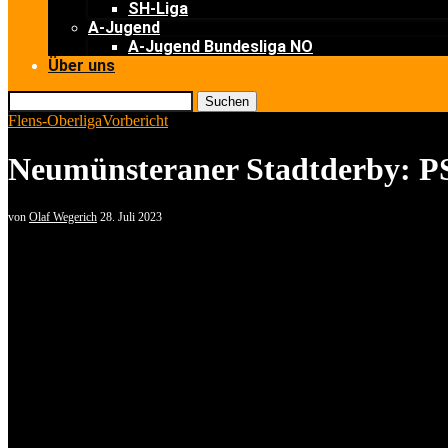
SH-Liga
A-Jugend
A-Jugend Bundesliga NO
Über uns
Suchen
Flens-Oberliga
Vorbericht
Neumünsteraner Stadtderby: PSV
von
Olaf Wegerich
28. Juli 2023