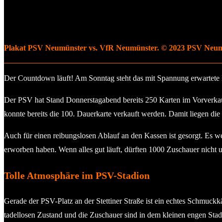
Plakat PSV Neumünster vs. VfR Neumünster. © 2023 PSV Neu
Der Countdown läuft! Am Sonntag steht das mit Spannung erwartet
Der PSV hat Stand Donnerstagabend bereits 250 Karten im Vorverkauf
konnte bereits die 100. Dauerkarte verkauft werden. Damit liegen die 
Auch für einen reibungslosen Ablauf an den Kassen ist gesorgt. Es w
erworben haben. Wenn alles gut läuft, dürften 1000 Zuschauer nicht 
Tolle Atmosphäre im PSV-Stadion
Gerade der PSV-Platz an der Stettiner Straße ist ein echtes Schmuckk
tadellosen Zustand und die Zuschauer sind in dem kleinen engen Sta