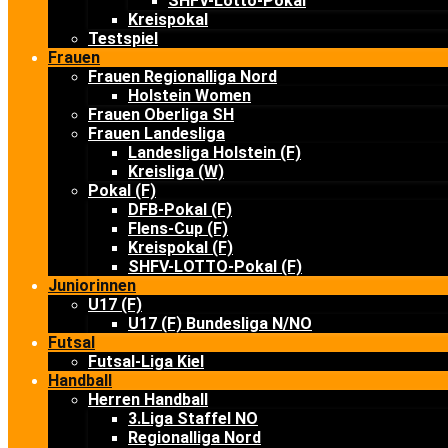
SHFV-Lotto-Pokal
Kreispokal
Testspiel
Frauen
Frauen Regionalliga Nord
Holstein Women
Frauen Oberliga SH
Frauen Landesliga
Landesliga Holstein (F)
Kreisliga (W)
Pokal (F)
DFB-Pokal (F)
Flens-Cup (F)
Kreispokal (F)
SHFV-LOTTO-Pokal (F)
Juniorinnen
U17 (F)
U17 (F) Bundesliga N/NO
Futsal
Futsal-Liga Kiel
Handball
Herren Handball
3.Liga Staffel NO
Regionalliga Nord