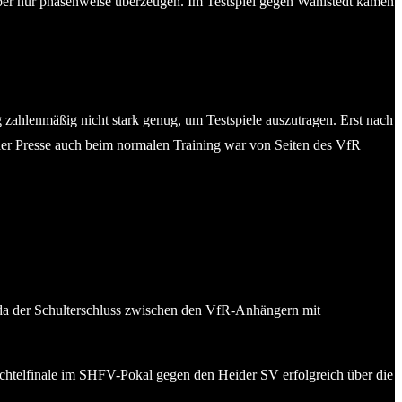
 aber nur phasenweise überzeugen. Im Testspiel gegen Wahlstedt kamen
zahlenmäßig nicht stark genug, um Testspiele auszutragen. Erst nach
 der Presse auch beim normalen Training war von Seiten des VfR
n, da der Schulterschluss zwischen den VfR-Anhängern mit
s Achtelfinale im SHFV-Pokal gegen den Heider SV erfolgreich über die