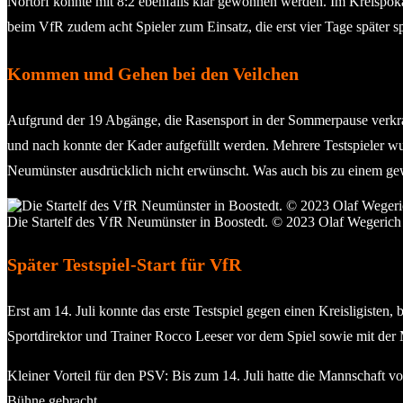
Nortorf konnte mit 8:2 ebenfalls klar gewonnen werden. Im Kreispoka
beim VfR zudem acht Spieler zum Einsatz, die erst vier Tage später
Kommen und Gehen bei den Veilchen
Aufgrund der 19 Abgänge, die Rasensport in der Sommerpause verkraft
und nach konnte der Kader aufgefüllt werden. Mehrere Testspieler w
Neumünster ausdrücklich nicht erwünscht. Was auch bis zu einem gew
Die Startelf des VfR Neumünster in Boostedt. © 2023 Olaf Wegerich
Später Testspiel-Start für VfR
Erst am 14. Juli konnte das erste Testspiel gegen einen Kreisligiste
Sportdirektor und Trainer Rocco Leeser vor dem Spiel sowie mit der
Kleiner Vorteil für den PSV: Bis zum 14. Juli hatte die Mannschaft v
Bühne gebracht.