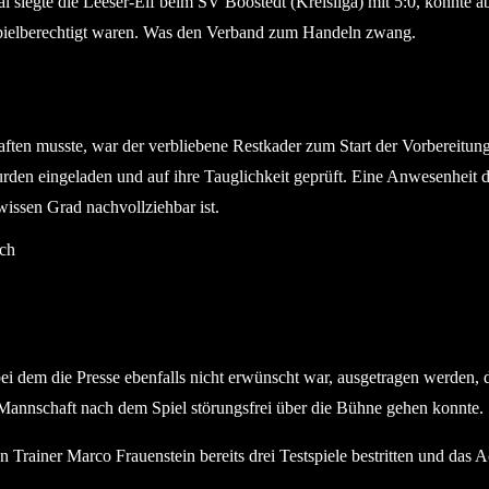
l siegte die Leeser-Elf beim SV Boostedt (Kreisliga) mit 5:0, konnte
 spielberechtigt waren. Was den Verband zum Handeln zwang.
en musste, war der verbliebene Restkader zum Start der Vorbereitung 
urden eingeladen und auf ihre Tauglichkeit geprüft. Eine Anwesenheit
issen Grad nachvollziehbar ist.
n, bei dem die Presse ebenfalls nicht erwünscht war, ausgetragen werde
 Mannschaft nach dem Spiel störungsfrei über die Bühne gehen konnte.
on Trainer Marco Frauenstein bereits drei Testspiele bestritten und da