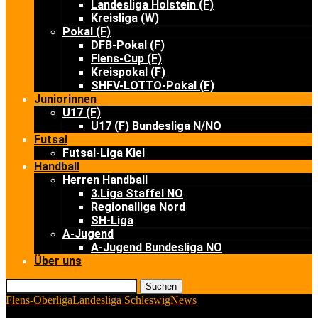
Landesliga Holstein (F)
Kreisliga (W)
Pokal (F)
DFB-Pokal (F)
Flens-Cup (F)
Kreispokal (F)
SHFV-LOTTO-Pokal (F)
Juniorinnen
U17 (F)
U17 (F) Bundesliga N/NO
Futsal
Futsal-Liga Kiel
Handball
Herren Handball
3.Liga Staffel NO
Regionalliga Nord
SH-Liga
A-Jugend
A-Jugend Bundesliga NO
Über uns
Suchen
Flens-Oberliga
Landesliga Schleswig
News