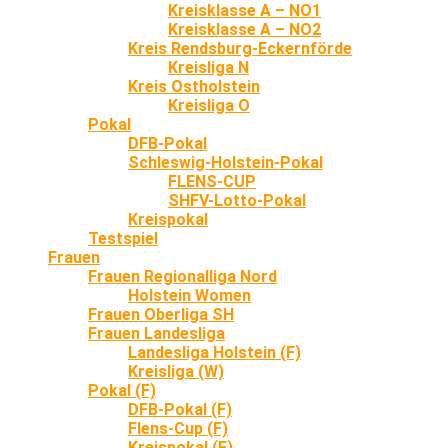
Kreisklasse A – NO1
Kreisklasse A – NO2
Kreis Rendsburg-Eckernförde
Kreisliga N
Kreis Ostholstein
Kreisliga O
Pokal
DFB-Pokal
Schleswig-Holstein-Pokal
FLENS-CUP
SHFV-Lotto-Pokal
Kreispokal
Testspiel
Frauen
Frauen Regionalliga Nord
Holstein Women
Frauen Oberliga SH
Frauen Landesliga
Landesliga Holstein (F)
Kreisliga (W)
Pokal (F)
DFB-Pokal (F)
Flens-Cup (F)
Kreispokal (F)