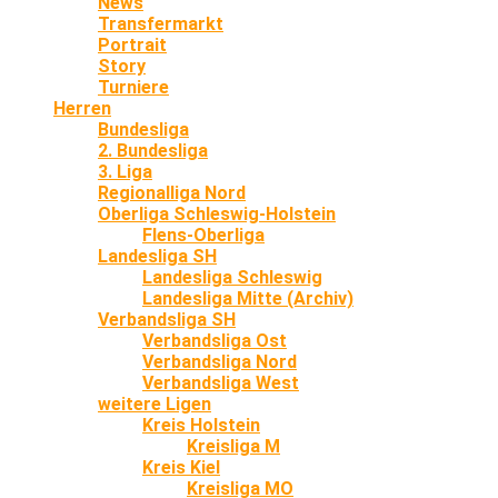
News
Transfermarkt
Portrait
Story
Turniere
Herren
Bundesliga
2. Bundesliga
3. Liga
Regionalliga Nord
Oberliga Schleswig-Holstein
Flens-Oberliga
Landesliga SH
Landesliga Schleswig
Landesliga Mitte (Archiv)
Verbandsliga SH
Verbandsliga Ost
Verbandsliga Nord
Verbandsliga West
weitere Ligen
Kreis Holstein
Kreisliga M
Kreis Kiel
Kreisliga MO