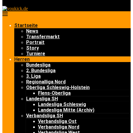
Startseite
News
Transfermarkt
Portrait
Story
Turniere
Herren
Bundesliga
2. Bundesliga
3. Liga
Regionalliga Nord
Oberliga Schleswig-Holstein
Flens-Oberliga
Landesliga SH
Landesliga Schleswig
Landesliga Mitte (Archiv)
Verbandsliga SH
Verbandsliga Ost
Verbandsliga Nord
Verbandsliga West