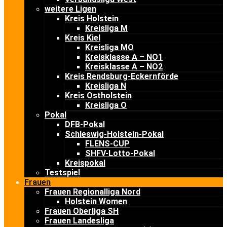
weitere Ligen
Kreis Holstein
Kreisliga M
Kreis Kiel
Kreisliga MO
Kreisklasse A – NO1
Kreisklasse A – NO2
Kreis Rendsburg-Eckernförde
Kreisliga N
Kreis Ostholstein
Kreisliga O
Pokal
DFB-Pokal
Schleswig-Holstein-Pokal
FLENS-CUP
SHFV-Lotto-Pokal
Kreispokal
Testspiel
Frauen
Frauen Regionalliga Nord
Holstein Women
Frauen Oberliga SH
Frauen Landesliga