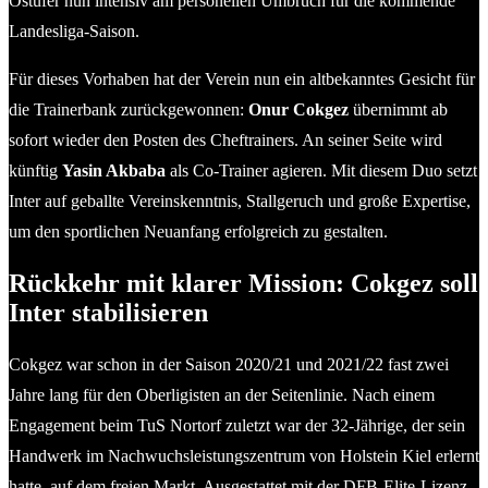
Ostufer nun intensiv am personellen Umbruch für die kommende
Landesliga-Saison.
Für dieses Vorhaben hat der Verein nun ein altbekanntes Gesicht für
die Trainerbank zurückgewonnen:
Onur Cokgez
übernimmt ab
sofort wieder den Posten des Cheftrainers. An seiner Seite wird
künftig
Yasin Akbaba
als Co-Trainer agieren. Mit diesem Duo setzt
Inter auf geballte Vereinskenntnis, Stallgeruch und große Expertise,
um den sportlichen Neuanfang erfolgreich zu gestalten.
Rückkehr mit klarer Mission: Cokgez soll
Inter stabilisieren
Cokgez war schon in der Saison 2020/21 und 2021/22 fast zwei
Jahre lang für den Oberligisten an der Seitenlinie. Nach einem
Engagement beim TuS Nortorf zuletzt war der 32-Jährige, der sein
Handwerk im Nachwuchsleistungszentrum von Holstein Kiel erlernt
hatte, auf dem freien Markt. Ausgestattet mit der DFB-Elite-Lizenz