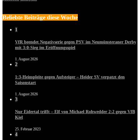
Beliebte Beiträge diese Woche
1
VfR beendet Negativserie gegen PSV im Neumünsteraner Derby
mit 3:0-Sieg im Eröffnungsspiel
1. August 2026
2
1:3-Heimpleite gegen Aufsteiger – Heider SV verpatzt den
Saisonstart
1. August 2026
3
Nur Eidertal trifft – Elf von Michael Rohwedder 2:2 gegen VfB
Kiel
25. Februar 2023
4