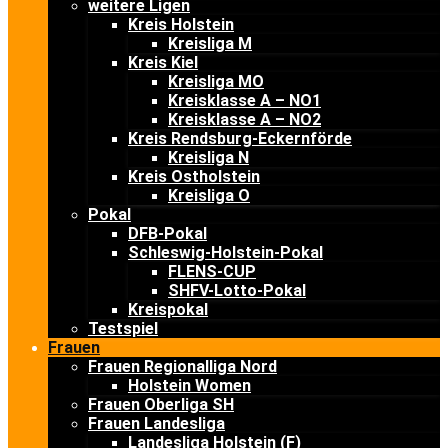
weitere Ligen
Kreis Holstein
Kreisliga M
Kreis Kiel
Kreisliga MO
Kreisklasse A – NO1
Kreisklasse A – NO2
Kreis Rendsburg-Eckernförde
Kreisliga N
Kreis Ostholstein
Kreisliga O
Pokal
DFB-Pokal
Schleswig-Holstein-Pokal
FLENS-CUP
SHFV-Lotto-Pokal
Kreispokal
Testspiel
Frauen
Frauen Regionalliga Nord
Holstein Women
Frauen Oberliga SH
Frauen Landesliga
Landesliga Holstein (F)