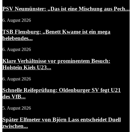
PSV Neumünster: „Das ist eine Mischung aus Pech...
6. August 2026
TSB Flensburg: „Benett Kwame ist ein mega
belebendes...
6. August 2026
Klare Verhältnisse vor prominentem Besuch:
Holstein Kiels U23...
6. August 2026
Schnelle Reifeprüfung: Oldenburger SV fegt U21
des VfB...
5. August 2026
Später Elfmeter von Björn Lass entscheidet Duell
zwischen...