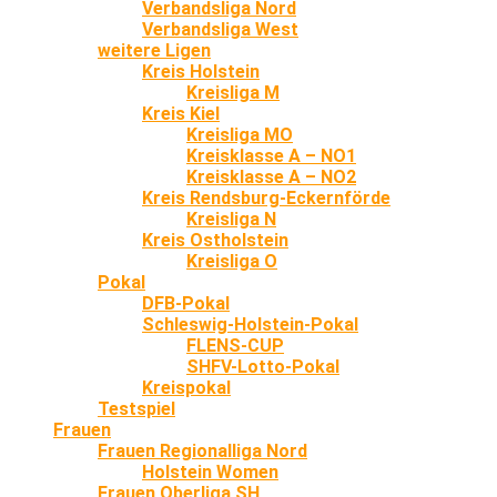
Verbandsliga Nord
Verbandsliga West
weitere Ligen
Kreis Holstein
Kreisliga M
Kreis Kiel
Kreisliga MO
Kreisklasse A – NO1
Kreisklasse A – NO2
Kreis Rendsburg-Eckernförde
Kreisliga N
Kreis Ostholstein
Kreisliga O
Pokal
DFB-Pokal
Schleswig-Holstein-Pokal
FLENS-CUP
SHFV-Lotto-Pokal
Kreispokal
Testspiel
Frauen
Frauen Regionalliga Nord
Holstein Women
Frauen Oberliga SH