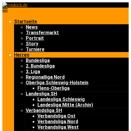
Startseite
News
Transfermarkt
Portrait
Story
Turniere
Herren
Bundesliga
2. Bundesliga
3. Liga
Regionalliga Nord
Oberliga Schleswig-Holstein
Flens-Oberliga
Landesliga SH
Landesliga Schleswig
Landesliga Mitte (Archiv)
Verbandsliga SH
Verbandsliga Ost
Verbandsliga Nord
Verbandsliga West