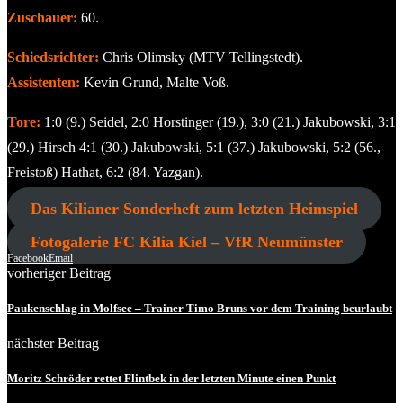
Zuschauer:
60.
Schiedsrichter:
Chris Olimsky (MTV Tellingstedt).
Assistenten:
Kevin Grund, Malte Voß.
Tore:
1:0 (9.) Seidel, 2:0 Horstinger (19.), 3:0 (21.) Jakubowski, 3:1
(29.) Hirsch 4:1 (30.) Jakubowski, 5:1 (37.) Jakubowski, 5:2 (56.,
Freistoß) Hathat, 6:2 (84. Yazgan).
Das Kilianer Sonderheft zum letzten Heimspiel
Fotogalerie FC Kilia Kiel – VfR Neumünster
Facebook
Email
vorheriger Beitrag
Paukenschlag in Molfsee – Trainer Timo Bruns vor dem Training beurlaubt
nächster Beitrag
Moritz Schröder rettet Flintbek in der letzten Minute einen Punkt