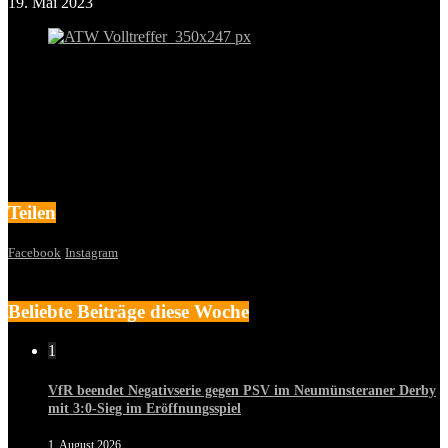
19. Mai 2023
Teilen
Facebook
Instagram
Beliebte Beiträge diese Woche
1
VfR beendet Negativserie gegen PSV im Neumünsteraner Derby
mit 3:0-Sieg im Eröffnungsspiel
1. August 2026