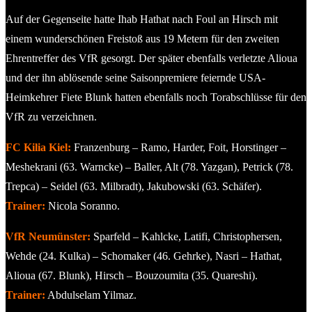
Auf der Gegenseite hatte Ihab Hathat nach Foul an Hirsch mit
einem wunderschönen Freistoß aus 19 Metern für den zweiten
Ehrentreffer des VfR gesorgt. Der später ebenfalls verletzte Alioua
und der ihn ablösende seine Saisonpremiere feiernde USA-
Heimkehrer Fiete Blunk hatten ebenfalls noch Torabschlüsse für den
VfR zu verzeichnen.
FC Kilia Kiel:
Franzenburg – Ramo, Harder, Foit, Horstinger –
Meshekrani (63. Warncke) – Baller, Alt (78. Yazgan), Petrick (78.
Trepca) – Seidel (63. Milbradt), Jakubowski (63. Schäfer).
Trainer:
Nicola Soranno.
VfR Neumünster:
Sparfeld – Kahlcke, Latifi, Christophersen,
Wehde (24. Kulka) – Schomaker (46. Gehrke), Nasri – Hathat,
Alioua (67. Blunk), Hirsch – Bouzoumita (35. Quareshi).
Trainer:
Abdulselam Yilmaz.