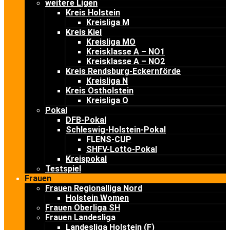
weitere Ligen
Kreis Holstein
Kreisliga M
Kreis Kiel
Kreisliga MO
Kreisklasse A – NO1
Kreisklasse A – NO2
Kreis Rendsburg-Eckernförde
Kreisliga N
Kreis Ostholstein
Kreisliga O
Pokal
DFB-Pokal
Schleswig-Holstein-Pokal
FLENS-CUP
SHFV-Lotto-Pokal
Kreispokal
Testspiel
Frauen
Frauen Regionalliga Nord
Holstein Women
Frauen Oberliga SH
Frauen Landesliga
Landesliga Holstein (F)