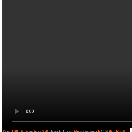
Das 100. Saisontor: 2:0 durch Lars Horstinger (FC Kilia Kiel)