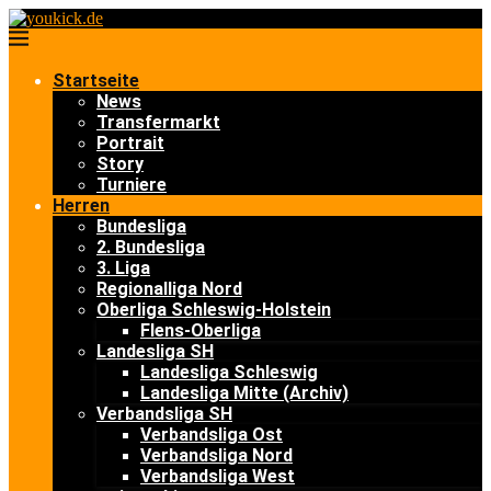
Startseite
News
Transfermarkt
Portrait
Story
Turniere
Herren
Bundesliga
2. Bundesliga
3. Liga
Regionalliga Nord
Oberliga Schleswig-Holstein
Flens-Oberliga
Landesliga SH
Landesliga Schleswig
Landesliga Mitte (Archiv)
Verbandsliga SH
Verbandsliga Ost
Verbandsliga Nord
Verbandsliga West