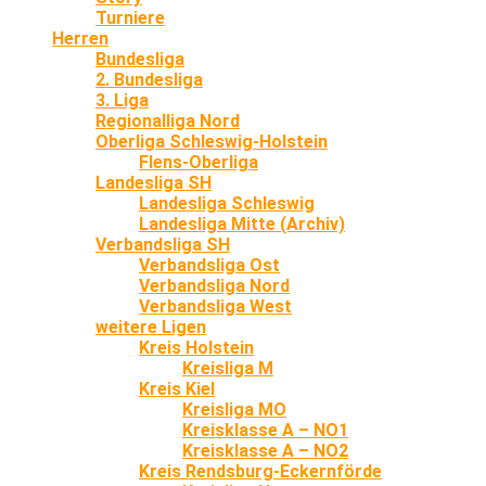
Turniere
Herren
Bundesliga
2. Bundesliga
3. Liga
Regionalliga Nord
Oberliga Schleswig-Holstein
Flens-Oberliga
Landesliga SH
Landesliga Schleswig
Landesliga Mitte (Archiv)
Verbandsliga SH
Verbandsliga Ost
Verbandsliga Nord
Verbandsliga West
weitere Ligen
Kreis Holstein
Kreisliga M
Kreis Kiel
Kreisliga MO
Kreisklasse A – NO1
Kreisklasse A – NO2
Kreis Rendsburg-Eckernförde