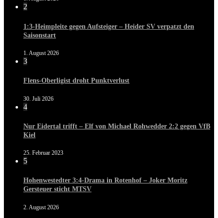
2
1:3-Heimpleite gegen Aufsteiger – Heider SV verpatzt den
Saisonstart
1. August 2026
3
Flens-Oberligist droht Punktverlust
30. Juli 2026
4
Nur Eidertal trifft – Elf von Michael Rohwedder 2:2 gegen VfB
Kiel
25. Februar 2023
5
Hohenwestedter 3:4-Drama in Rotenhof – Joker Moritz
Gersteuer sticht MTSV
2. August 2026