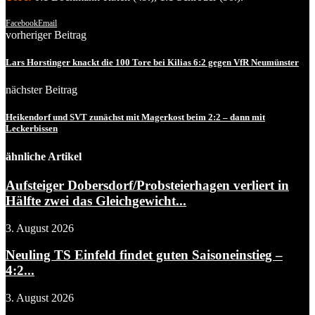
Facebook
Email
vorheriger Beitrag
Lars Horstinger knackt die 100 Tore bei Kilias 6:2 gegen VfR Neumünster
nächster Beitrag
Heikendorf und SVT zunächst mit Magerkost beim 2:2 – dann mit
Leckerbissen
ähnliche Artikel
Aufsteiger Dobersdorf/Probsteierhagen verliert in
Hälfte zwei das Gleichgewicht...
3. August 2026
Neuling TS Einfeld findet guten Saisoneinstieg –
4:2...
3. August 2026