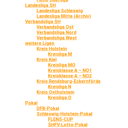
Landesliga SH
Landesliga Schleswig
Landesliga Mitte (Archiv)
Verbandsliga SH
Verbandsliga Ost
Verbandsliga Nord
Verbandsliga West
weitere Ligen
Kreis Holstein
Kreisliga M
Kreis Kiel
Kreisliga MO
Kreisklasse A – NO1
Kreisklasse A – NO2
Kreis Rendsburg-Eckernförde
Kreisliga N
Kreis Ostholstein
Kreisliga O
Pokal
DFB-Pokal
Schleswig-Holstein-Pokal
FLENS-CUP
SHFV-Lotto-Pokal