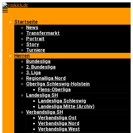
Startseite
News
Transfermarkt
Portrait
Story
Turniere
Herren
Bundesliga
2. Bundesliga
3. Liga
Regionalliga Nord
Oberliga Schleswig-Holstein
Flens-Oberliga
Landesliga SH
Landesliga Schleswig
Landesliga Mitte (Archiv)
Verbandsliga SH
Verbandsliga Ost
Verbandsliga Nord
Verbandsliga West