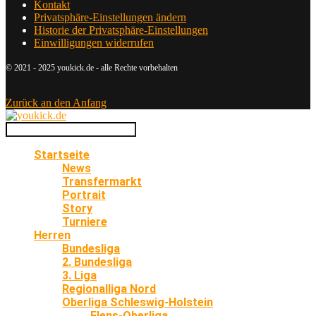
Kontakt
Privatsphäre-Einstellungen ändern
Historie der Privatsphäre-Einstellungen
Einwilligungen widerrufen
© 2021 - 2025 youkick.de - alle Rechte vorbehalten
Zurück an den Anfang
Startseite
News
Transfermarkt
Portrait
Story
Turniere
Herren
Bundesliga
2. Bundesliga
3. Liga
Regionalliga Nord
Oberliga Schleswig-Holstein
Flens-Oberliga