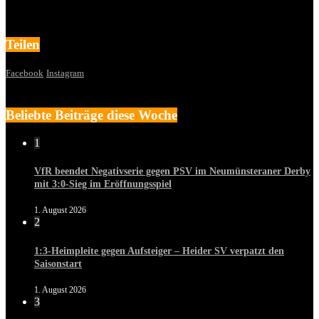
Teilen
Facebook
Instagram
Beliebte Beiträge diese Woche
1
VfR beendet Negativserie gegen PSV im Neumünsteraner Derby
mit 3:0-Sieg im Eröffnungsspiel
1. August 2026
2
1:3-Heimpleite gegen Aufsteiger – Heider SV verpatzt den
Saisonstart
1. August 2026
3