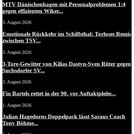
MTV Dänischenhagen mit Personalproblemen 1:4
gegen effizienten Wiker...
3. August 2026
Emotionale Rückkehr im Schiffsthal: Torloses Remis
zwischen TSV...
3. August 2026
3-Tore-Gewitter von Kilias Dastyn-Sven Ritter gegen
Suchsdorfer SV...
3. August 2026
Fin Bartels rettet in der 90. vor Auftaktpleite...
1. August 2026
Julian Hagedorns Doppelpack lässt Saraus Coach
Tony Böhme...