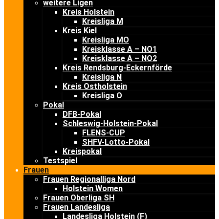
weitere Ligen
Kreis Holstein
Kreisliga M
Kreis Kiel
Kreisliga MO
Kreisklasse A – NO1
Kreisklasse A – NO2
Kreis Rendsburg-Eckernförde
Kreisliga N
Kreis Ostholstein
Kreisliga O
Pokal
DFB-Pokal
Schleswig-Holstein-Pokal
FLENS-CUP
SHFV-Lotto-Pokal
Kreispokal
Testspiel
Frauen
Frauen Regionalliga Nord
Holstein Women
Frauen Oberliga SH
Frauen Landesliga
Landesliga Holstein (F)