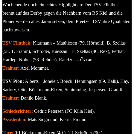
Wochenende noch ein echtes Highlight an: Der TSV Flintbek
brennt auf das Derby gegen die Nachbarn vom RS Kiel und die
Plöner werden alles daran setzen, dem Preetzer TSV ihre Qualitäten
nachzuweisen.
TSV Flintbek:
Klarmann – Matthiesen (79. Hörhold), B. Szellas
(58. T. Frahm), Schröder, Buessau – F. Szellas (46. Rex), Ferhat,
Hartlep, Nohns (58. Rehder), Raudzus – Özcan.
Trainer:
Axel Mommer.
TSV Plön:
Alberts – Joneleit, Boeck, Henningsen (89. Balk), Hay,
Sartory, Otte, Böckmann-Rixen, Schimming, Jespersen, Grandt.
Trainer:
Danilo Blank.
Schiedsrichter:
Cedric Petersen (FC Kilia Kiel).
Assistenten:
Mats Siegmund, Ketrik Freund.
Tore:
0:1 Böckmann-Rixen (49.), 1:1 Schröder (90.).