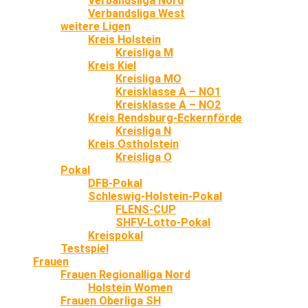
Verbandsliga Nord
Verbandsliga West
weitere Ligen
Kreis Holstein
Kreisliga M
Kreis Kiel
Kreisliga MO
Kreisklasse A – NO1
Kreisklasse A – NO2
Kreis Rendsburg-Eckernförde
Kreisliga N
Kreis Ostholstein
Kreisliga O
Pokal
DFB-Pokal
Schleswig-Holstein-Pokal
FLENS-CUP
SHFV-Lotto-Pokal
Kreispokal
Testspiel
Frauen
Frauen Regionalliga Nord
Holstein Women
Frauen Oberliga SH