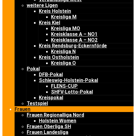
weitere Ligen
Kreis Holstein
Kreisliga M
Kreis Kiel
Kreisliga MO
Kreisklasse A – NO1
Kreisklasse A – NO2
Kreis Rendsburg-Eckernförde
Kreisliga N
Kreis Ostholstein
Kreisliga O
Pokal
DFB-Pokal
Schleswig-Holstein-Pokal
FLENS-CUP
SHFV-Lotto-Pokal
Kreispokal
Testspiel
Frauen
Frauen Regionalliga Nord
Holstein Women
Frauen Oberliga SH
Frauen Landesliga