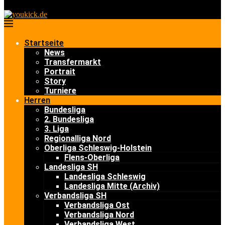
Startseite
News
Transfermarkt
Portrait
Story
Turniere
Herren
Bundesliga
2. Bundesliga
3. Liga
Regionalliga Nord
Oberliga Schleswig-Holstein
Flens-Oberliga
Landesliga SH
Landesliga Schleswig
Landesliga Mitte (Archiv)
Verbandsliga SH
Verbandsliga Ost
Verbandsliga Nord
Verbandsliga West