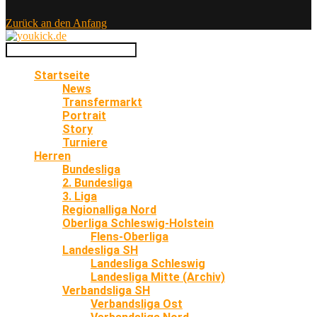
Zurück an den Anfang
Startseite
News
Transfermarkt
Portrait
Story
Turniere
Herren
Bundesliga
2. Bundesliga
3. Liga
Regionalliga Nord
Oberliga Schleswig-Holstein
Flens-Oberliga
Landesliga SH
Landesliga Schleswig
Landesliga Mitte (Archiv)
Verbandsliga SH
Verbandsliga Ost