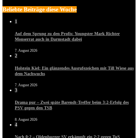
Beliebte Beiträge diese Woche
1
Auf dem Sprung zu den Profis: Youngster Mark Richter
Monserrat auch in Darmstadt dabei
7. August 2026
2
Holstein Kiel: Ein glänzendes Ausrufezeichen mit Till Wiese aus
dem Nachwuchs
7. August 2026
3
Drama pur – Zwei späte Barendt-Treffer beim 3:2-Erfolg des
PSV gegen den TSB
8. August 2026
4
Nach 0:2 – Oldenburger SV erkämpft ein 2:2 gegen TuS