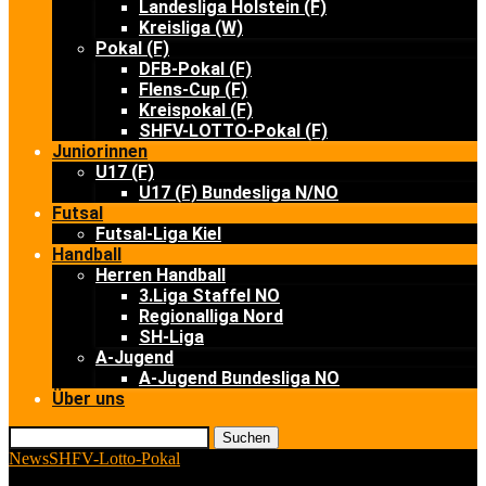
Landesliga Holstein (F)
Kreisliga (W)
Pokal (F)
DFB-Pokal (F)
Flens-Cup (F)
Kreispokal (F)
SHFV-LOTTO-Pokal (F)
Juniorinnen
U17 (F)
U17 (F) Bundesliga N/NO
Futsal
Futsal-Liga Kiel
Handball
Herren Handball
3.Liga Staffel NO
Regionalliga Nord
SH-Liga
A-Jugend
A-Jugend Bundesliga NO
Über uns
Suchen
News
SHFV-Lotto-Pokal