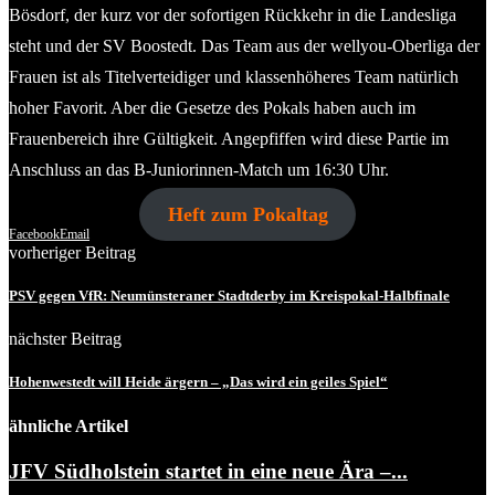
Bösdorf, der kurz vor der sofortigen Rückkehr in die Landesliga
steht und der SV Boostedt. Das Team aus der wellyou-Oberliga der
Frauen ist als Titelverteidiger und klassenhöheres Team natürlich
hoher Favorit. Aber die Gesetze des Pokals haben auch im
Frauenbereich ihre Gültigkeit. Angepfiffen wird diese Partie im
Anschluss an das B-Juniorinnen-Match um 16:30 Uhr.
Heft zum Pokaltag
Facebook
Email
vorheriger Beitrag
PSV gegen VfR: Neumünsteraner Stadtderby im Kreispokal-Halbfinale
nächster Beitrag
Hohenwestedt will Heide ärgern – „Das wird ein geiles Spiel“
ähnliche Artikel
JFV Südholstein startet in eine neue Ära –...