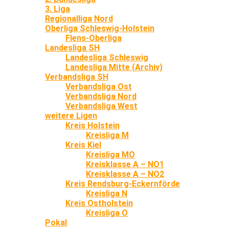
3. Liga
Regionalliga Nord
Oberliga Schleswig-Holstein
Flens-Oberliga
Landesliga SH
Landesliga Schleswig
Landesliga Mitte (Archiv)
Verbandsliga SH
Verbandsliga Ost
Verbandsliga Nord
Verbandsliga West
weitere Ligen
Kreis Holstein
Kreisliga M
Kreis Kiel
Kreisliga MO
Kreisklasse A – NO1
Kreisklasse A – NO2
Kreis Rendsburg-Eckernförde
Kreisliga N
Kreis Ostholstein
Kreisliga O
Pokal