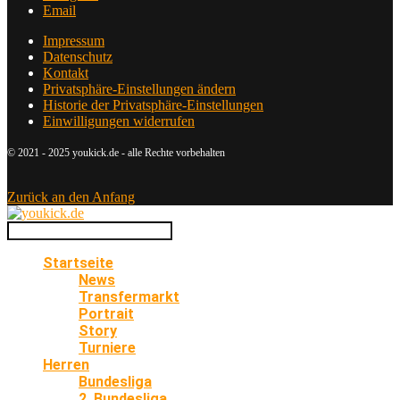
Email
Impressum
Datenschutz
Kontakt
Privatsphäre-Einstellungen ändern
Historie der Privatsphäre-Einstellungen
Einwilligungen widerrufen
© 2021 - 2025 youkick.de - alle Rechte vorbehalten
Zurück an den Anfang
Startseite
News
Transfermarkt
Portrait
Story
Turniere
Herren
Bundesliga
2. Bundesliga