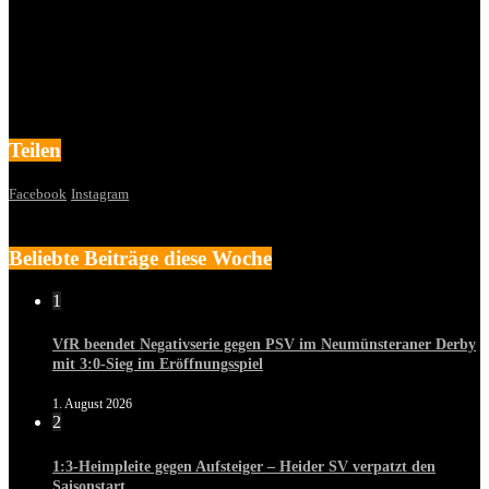
Teilen
Facebook
Instagram
Beliebte Beiträge diese Woche
1
VfR beendet Negativserie gegen PSV im Neumünsteraner Derby
mit 3:0-Sieg im Eröffnungsspiel
1. August 2026
2
1:3-Heimpleite gegen Aufsteiger – Heider SV verpatzt den
Saisonstart