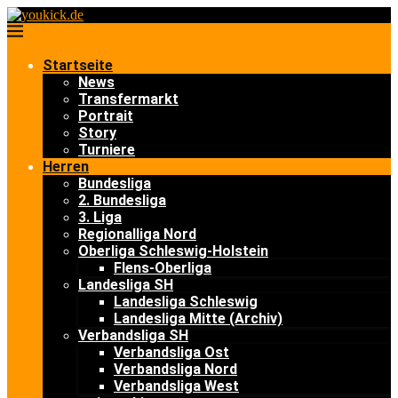
Startseite
News
Transfermarkt
Portrait
Story
Turniere
Herren
Bundesliga
2. Bundesliga
3. Liga
Regionalliga Nord
Oberliga Schleswig-Holstein
Flens-Oberliga
Landesliga SH
Landesliga Schleswig
Landesliga Mitte (Archiv)
Verbandsliga SH
Verbandsliga Ost
Verbandsliga Nord
Verbandsliga West