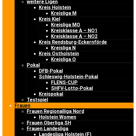
weitere Ligen
Kreis Holstein
Kreisliga M
Kreis Kiel
Kreisliga MO
Kreisklasse A – NO1
Kreisklasse A – NO2
Kreis Rendsburg-Eckernförde
Kreisliga N
Kreis Ostholstein
Kreisliga O
Pokal
DFB-Pokal
Schleswig-Holstein-Pokal
FLENS-CUP
SHFV-Lotto-Pokal
Kreispokal
Testspiel
Frauen
Frauen Regionalliga Nord
Holstein Women
Frauen Oberliga SH
Frauen Landesliga
Landesliga Holstein (F)