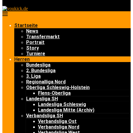
Startseite
News
Transfermarkt
Portrait
Story
Turniere
Herren
Bundesliga
2. Bundesliga
3. Liga
Regionalliga Nord
Oberliga Schleswig-Holstein
Flens-Oberliga
Landesliga SH
Landesliga Schleswig
Landesliga Mitte (Archiv)
Verbandsliga SH
Verbandsliga Ost
Verbandsliga Nord
Verbandsliga West