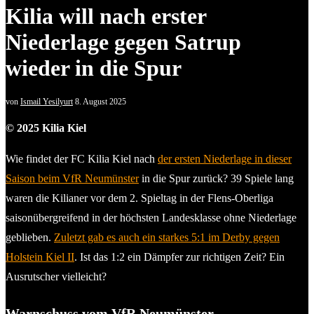
Kilia will nach erster
Niederlage gegen Satrup
wieder in die Spur
von
Ismail Yesilyurt
8. August 2025
© 2025 Kilia Kiel
Wie findet der FC Kilia Kiel nach
der ersten Niederlage in dieser
Saison beim VfR Neumünster
in die Spur zurück? 39 Spiele lang
waren die Kilianer vor dem 2. Spieltag in der Flens-Oberliga
saisonübergreifend in der höchsten Landesklasse ohne Niederlage
geblieben.
Zuletzt gab es auch ein starkes 5:1 im Derby gegen
Holstein Kiel II
. Ist das 1:2 ein Dämpfer zur richtigen Zeit? Ein
Ausrutscher vielleicht?
Warnschuss
vom VfR
Neumünster