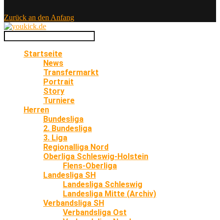
Zurück an den Anfang
Startseite
News
Transfermarkt
Portrait
Story
Turniere
Herren
Bundesliga
2. Bundesliga
3. Liga
Regionalliga Nord
Oberliga Schleswig-Holstein
Flens-Oberliga
Landesliga SH
Landesliga Schleswig
Landesliga Mitte (Archiv)
Verbandsliga SH
Verbandsliga Ost