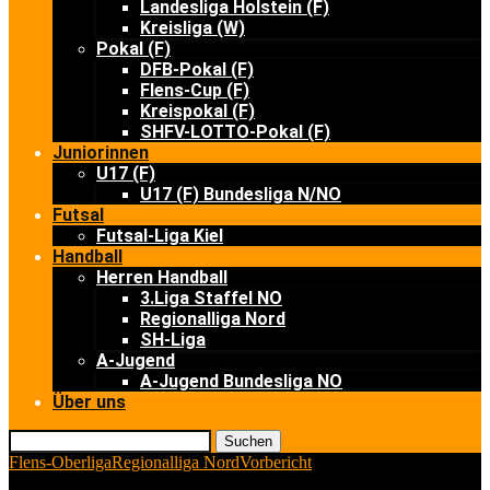
Landesliga Holstein (F)
Kreisliga (W)
Pokal (F)
DFB-Pokal (F)
Flens-Cup (F)
Kreispokal (F)
SHFV-LOTTO-Pokal (F)
Juniorinnen
U17 (F)
U17 (F) Bundesliga N/NO
Futsal
Futsal-Liga Kiel
Handball
Herren Handball
3.Liga Staffel NO
Regionalliga Nord
SH-Liga
A-Jugend
A-Jugend Bundesliga NO
Über uns
Suchen
Flens-Oberliga
Regionalliga Nord
Vorbericht