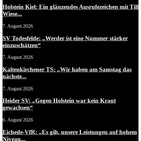
Holstein Kiel: Ein glänzendes Ausrufezeichen mit Till
Wiese...
7. August 2026
SV Todesfelde: „Werder ist eine Nummer stärker
einzuschätzen“
7. August 2026
Kaltenkirchener TS: „Wir haben am Samstag das
nächste...
7. August 2026
Heider SV: „Gegen Holstein war kein Kraut
gewachsen“
6. August 2026
Eichede-VfR: „Es gilt, unsere Leistungen auf hohem
Niveau...