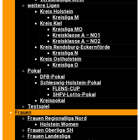
weitere Ligen
Kreis Holstein
Kreisliga M
Kreis Kiel
Kreisliga MO
Kreisklasse A – NO1
Kreisklasse A – NO2
Kreis Rendsburg-Eckernförde
Kreisliga N
Kreis Ostholstein
Kreisliga O
Pokal
DFB-Pokal
Schleswig-Holstein-Pokal
FLENS-CUP
SHFV-Lotto-Pokal
Kreispokal
Testspiel
Frauen
Frauen Regionalliga Nord
Holstein Women
Frauen Oberliga SH
Frauen Landesliga