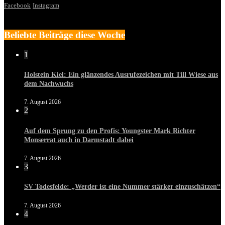
Facebook
Instagram
Beliebte Beiträge diese Woche
1
Holstein Kiel: Ein glänzendes Ausrufezeichen mit Till Wiese aus
dem Nachwuchs
7. August 2026
2
Auf dem Sprung zu den Profis: Youngster Mark Richter
Monserrat auch in Darmstadt dabei
7. August 2026
3
SV Todesfelde: „Werder ist eine Nummer stärker einzuschätzen“
7. August 2026
4