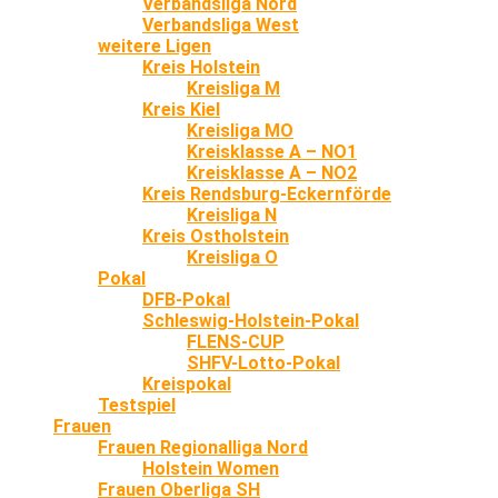
Verbandsliga Nord
Verbandsliga West
weitere Ligen
Kreis Holstein
Kreisliga M
Kreis Kiel
Kreisliga MO
Kreisklasse A – NO1
Kreisklasse A – NO2
Kreis Rendsburg-Eckernförde
Kreisliga N
Kreis Ostholstein
Kreisliga O
Pokal
DFB-Pokal
Schleswig-Holstein-Pokal
FLENS-CUP
SHFV-Lotto-Pokal
Kreispokal
Testspiel
Frauen
Frauen Regionalliga Nord
Holstein Women
Frauen Oberliga SH