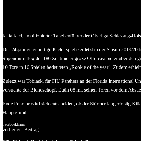
Kilia Kiel, ambitionierter Tabellenführer der Oberliga Schleswig-Hol
Der 24-jährige gebürtige Kieler spielte zuletzt in der Saison 2019/20
Stipendium flog der 186 Zentimeter große Offensivspieler über den gr
10 Tore in 16 Spielen bedeuteten „Rookie of the year“. Zudem erhielt
Zuletzt war Tobinski für FIU Panthers an der Florida International U
versuchte der Blondschopf, Eutin 08 mit seinen Toren vor dem Abstieg
Ende Februar wird sich entscheiden, ob der Stürmer längerfristig Kili
Hauptgrund.
Facebook
Email
vorheriger Beitrag