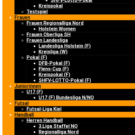
SHFV-Lotto-Pokal
Kreispokal
Testspiel
Frauen
Frauen Regionalliga Nord
Holstein Women
Frauen Oberliga SH
Frauen Landesliga
Landesliga Holstein (F)
Kreisliga (W)
Pokal (F)
DFB-Pokal (F)
Flens-Cup (F)
Kreispokal (F)
SHFV-LOTTO-Pokal (F)
Juniorinnen
U17 (F)
U17 (F) Bundesliga N/NO
Futsal
Futsal-Liga Kiel
Handball
Herren Handball
3.Liga Staffel NO
Regionalliga Nord