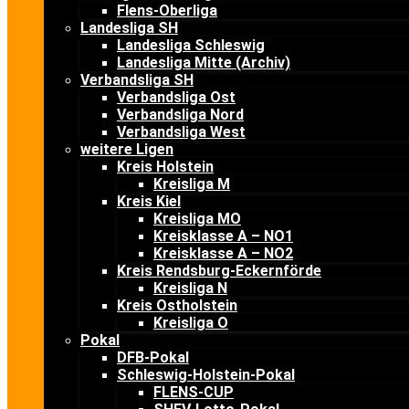
Flens-Oberliga
Landesliga SH
Landesliga Schleswig
Landesliga Mitte (Archiv)
Verbandsliga SH
Verbandsliga Ost
Verbandsliga Nord
Verbandsliga West
weitere Ligen
Kreis Holstein
Kreisliga M
Kreis Kiel
Kreisliga MO
Kreisklasse A – NO1
Kreisklasse A – NO2
Kreis Rendsburg-Eckernförde
Kreisliga N
Kreis Ostholstein
Kreisliga O
Pokal
DFB-Pokal
Schleswig-Holstein-Pokal
FLENS-CUP