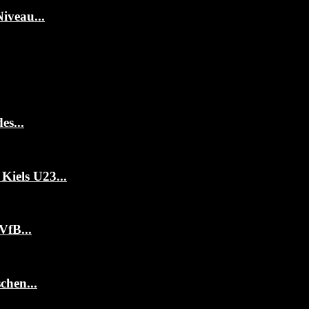
iveau...
es...
Kiels U23...
VfB...
chen...