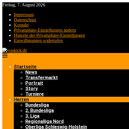
Freitag, 7. August 2026
Impressum
Datenschutz
Kontakt
Privatsphäre-Einstellungen ändern
Historie der Privatsphäre-Einstellungen
Einwilligungen widerrufen
Startseite
News
Transfermarkt
Portrait
Story
Turniere
Herren
Bundesliga
2. Bundesliga
3. Liga
Regionalliga Nord
Oberliga Schleswig-Holstein