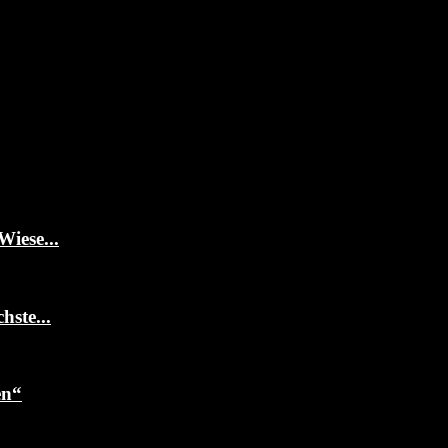
Wiese...
ste...
en“