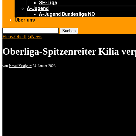
SH-Liga
A-Jugend
A-Jugend Bundesliga NO
Über uns
Suchen
Flens-Oberliga
News
Oberliga-Spitzenreiter Kilia ve
von
Ismail Yesilyurt
24. Januar 2023