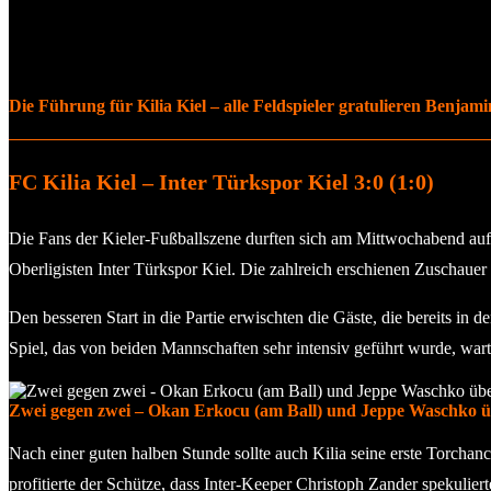
Die Führung für Kilia Kiel – alle Feldspieler gratulieren Benjamin
FC Kilia Kiel – Inter Türkspor Kiel 3:0 (1:0)
Die Fans der Kieler-Fußballszene durften sich am Mittwochabend auf ei
Oberligisten Inter Türkspor Kiel. Die zahlreich erschienen Zuschauer 
Den besseren Start in die Partie erwischten die Gäste, die bereits i
Spiel, das von beiden Mannschaften sehr intensiv geführt wurde, wart
Zwei gegen zwei – Okan Erkocu (am Ball) und Jeppe Waschko üb
Nach einer guten halben Stunde sollte auch Kilia seine erste Torchan
profitierte der Schütze, dass Inter-Keeper Christoph Zander spekuliert