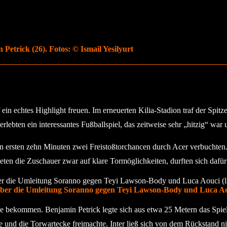
 Petrick (26). Fotos: © Ismail Yesilyurt
n echtes Highlight freuen. Im erneuerten Kilia-Stadion traf der Spitze
erlebten ein interessantes Fußballspiel, das zeitweise sehr „hitzig“ wa
n den ersten zehn Minuten zwei Freistoßtorchancen durch Acer verbuchten
eten die Zuschauer zwar auf klare Tormöglichkeiten, durften sich dafür
er die Umleitung Soranno gegen Teyi Lawson-Body und Luca Aouci
ce bekommen. Benjamin Petrick legte sich aus etwa 25 Metern das Spiel
e und die Torwartecke freimachte. Inter ließ sich von dem Rückstand nic