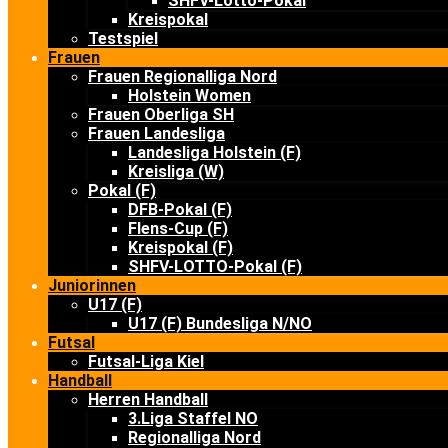
SHFV-Lotto-Pokal
Kreispokal
Testspiel
Frauen
Frauen Regionalliga Nord
Holstein Women
Frauen Oberliga SH
Frauen Landesliga
Landesliga Holstein (F)
Kreisliga (W)
Pokal (F)
DFB-Pokal (F)
Flens-Cup (F)
Kreispokal (F)
SHFV-LOTTO-Pokal (F)
Juniorinnen
U17 (F)
U17 (F) Bundesliga N/NO
Futsal
Futsal-Liga Kiel
Handball
Herren Handball
3.Liga Staffel NO
Regionalliga Nord