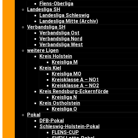
Flens-Oberliga
Landesliga SH
Landesliga Schleswig
Landesliga Mitte (Archiv)
Verbandsliga SH
Verbandsliga Ost
Verbandsliga Nord
Verbandsliga West
weitere Ligen
Kreis Holstein
Kreisliga M
Kreis Kiel
Kreisliga MO
Kreisklasse A – NO1
Kreisklasse A – NO2
Kreis Rendsburg-Eckernförde
Kreisliga N
Kreis Ostholstein
Kreisliga O
Pokal
DFB-Pokal
Schleswig-Holstein-Pokal
FLENS-CUP