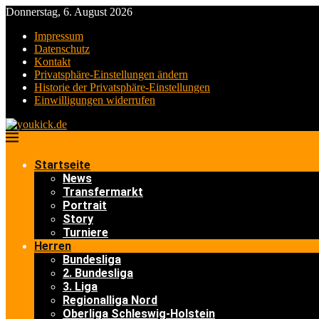
Donnerstag, 6. August 2026
Impressum
Datenschutz
Kontakt
Privatsphäre-Einstellungen ändern
Historie der Privatsphäre-Einstellungen
Einwilligungen widerrufen
Startseite
News
Transfermarkt
Portrait
Story
Turniere
Herren
Bundesliga
2. Bundesliga
3. Liga
Regionalliga Nord
Oberliga Schleswig-Holstein