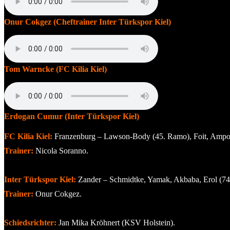
Onur Cokgez (Cheftrainer Inter Türkspor Kiel)
Tom Warncke (FC Kilia Kiel)
Erdogan Cumur (Inter Türkspor Kiel)
FC Kilia Kiel:
Franzenburg – Lawson-Body (45. Ramo), Foit, Amponsa
Trainer:
Nicola Soranno.
Inter Türkspor Kiel:
Zander – Schmidtke, Yamak, Akbaba, Erol (74. 
Trainer:
Onur Cokgez.
Schiedsrichter:
Jan Mika Kröhnert (KSV Holstein).