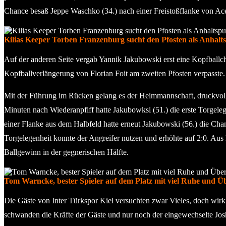
Chance besaß Jeppe Waschko (34.) nach einer Freistoßflanke von Ac
Kilias Keeper Torben Franzenburg sucht den Pfosten als Anhalts
Auf der anderen Seite vergab Yannik Jakubowski erst eine Kopfballchan
Kopfballverlängerung von Florian Foit am zweiten Pfosten verpasste.
Mit der Führung im Rücken gelang es der Heimmannschaft, druckvoller
Minuten nach Wiederanpfiff hatte Jakubowksi (51.) die erste Torgeleg
einer Flanke aus dem Halbfeld hatte erneut Jakubowski (56.) die Cha
Torgelegenheit konnte der Angreifer nutzen und erhöhte auf 2:0. Aus
Ballgewinn in der gegnerischen Hälfte.
Tom Warncke, bester Spieler auf dem Platz mit viel Ruhe und Über
Die Gäste von Inter Türkspor Kiel versuchten zwar Vieles, doch wirk
schwanden die Kräfte der Gäste und nur noch der eingewechselte Josh