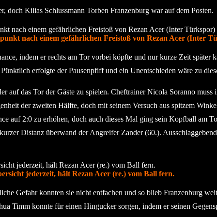
er, doch Kilias Schlussmann Torben Franzenburg war auf dem Posten.
punkt nach einem gefährlichen Freistoß von Rezan Acer (Inter Tür
ce, indem er rechts am Tor vorbei köpfte und nur kurze Zeit später kam
 Pünktlich erfolgte der Pausenpfiff und ein Unentschieden wäre zu di
 auf das Tor der Gäste zu spielen. Cheftrainer Nicola Soranno muss in
enheit der zweiten Hälfte, doch mit seinem Versuch aus spitzem Winkel
nce auf 2:0 zu erhöhen, doch auch dieses Mal ging sein Kopfball am T
 kurzer Distanz überwand der Angreifer Zander (60.). Ausschlaggebend 
sicht jederzeit, hält Rezan Acer (re.) vom Ball fern.
liche Gefahr konnten sie nicht entfachen und so blieb Franzenburg wei
ua Timm konnte für einen Hingucker sorgen, indem er seinen Gegenspie