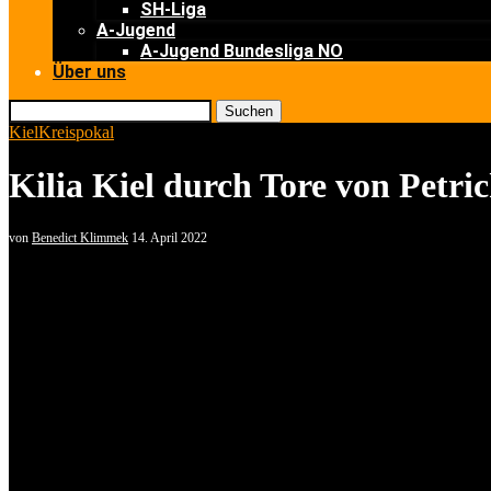
SH-Liga
A-Jugend
A-Jugend Bundesliga NO
Über uns
Suchen
Kiel
Kreispokal
Kilia Kiel durch Tore von Petr
von
Benedict Klimmek
14. April 2022