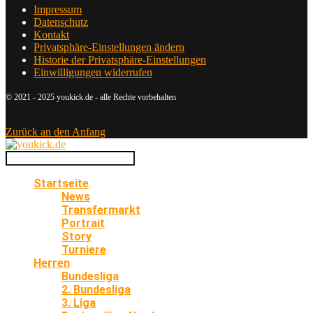
Impressum
Datenschutz
Kontakt
Privatsphäre-Einstellungen ändern
Historie der Privatsphäre-Einstellungen
Einwilligungen widerrufen
© 2021 - 2025 youkick.de - alle Rechte vorbehalten
Zurück an den Anfang
Startseite
News
Transfermarkt
Portrait
Story
Turniere
Herren
Bundesliga
2. Bundesliga
3. Liga