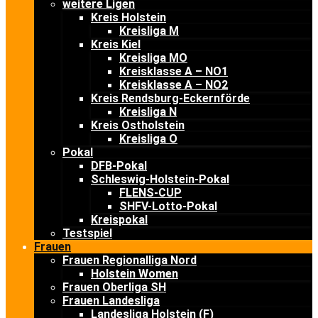
weitere Ligen
Kreis Holstein
Kreisliga M
Kreis Kiel
Kreisliga MO
Kreisklasse A – NO1
Kreisklasse A – NO2
Kreis Rendsburg-Eckernförde
Kreisliga N
Kreis Ostholstein
Kreisliga O
Pokal
DFB-Pokal
Schleswig-Holstein-Pokal
FLENS-CUP
SHFV-Lotto-Pokal
Kreispokal
Testspiel
Frauen
Frauen Regionalliga Nord
Holstein Women
Frauen Oberliga SH
Frauen Landesliga
Landesliga Holstein (F)