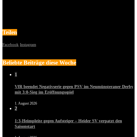
Teilen
Facebook
Instagram
Beliebte Beiträge diese Woche
1
VfR beendet Negativserie gegen PSV im Neumünsteraner Derby
mit 3:0-Sieg im Eröffnungsspiel
1. August 2026
2
1:3-Heimpleite gegen Aufsteiger – Heider SV verpatzt den
Saisonstart