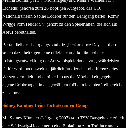
Melina Bünning (TSV Kronshagen) und Melina Walheim (SV
Eichede) gehören zum 26-köpfigen Aufgebot, das U16-
Nationaltrainerin Sabine Loderer für den Lehrgang berief. Romy
Wrigge vom Heider SV gehört zu den Spielerinnen, die sich auf
Abruf bereithalten.
Bestandteil des Lehrgangs sind die „Performance Days“ – diese
sollen dazu beitragen, eine effiziente und kontinuierliche
Leistungsentwicklung der Auswahlspielerinnen zu gewährleisten.
Dafür wird ihnen zweimal jährlich fundiertes und differenziertes
Wissen vermittelt und darüber hinaus die Möglichkeit gegeben,
eigene Erfahrungen in ausgewählten fußballrelevanten Teilbereichen
zu sammeln.
Sidney Kämtner beim Torhüterinnen-Camp
Mit Sidney Kämtner (Jahrgang 2007) vom TSV Bargteheide erhielt
eine Schleswig-Holsteinerin eine Einladung zum Torhüterinnen-