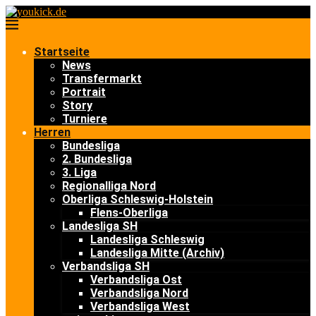
Startseite
News
Transfermarkt
Portrait
Story
Turniere
Herren
Bundesliga
2. Bundesliga
3. Liga
Regionalliga Nord
Oberliga Schleswig-Holstein
Flens-Oberliga
Landesliga SH
Landesliga Schleswig
Landesliga Mitte (Archiv)
Verbandsliga SH
Verbandsliga Ost
Verbandsliga Nord
Verbandsliga West