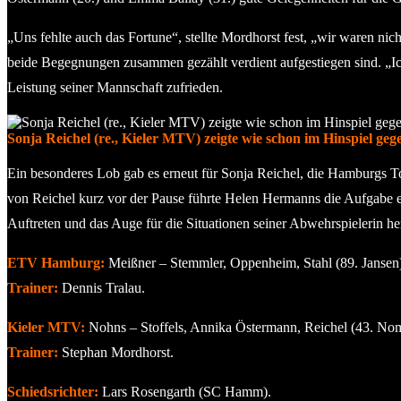
„Uns fehlte auch das Fortune“, stellte Mordhorst fest, „wir waren ni
beide Begegnungen zusammen gezählt verdient aufgestiegen sind. „Ic
Leistung seiner Mannschaft zufrieden.
Sonja Reichel (re., Kieler MTV) zeigte wie schon im Hinspiel ge
Ein besonderes Lob gab es erneut für Sonja Reichel, die Hamburgs T
von Reichel kurz vor der Pause führte Helen Hermanns die Aufgabe e
Auftreten und das Auge für die Situationen seiner Abwehrspielerin he
ETV Hamburg:
Meißner – Stemmler, Oppenheim, Stahl (89. Jansen),
Trainer:
Dennis Tralau.
Kieler MTV:
Nohns – Stoffels, Annika Östermann, Reichel (43. No
Trainer:
Stephan Mordhorst.
Schiedsrichter:
Lars Rosengarth (SC Hamm).