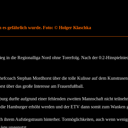
 es gefährlich wurde. Foto: © Holger Klaschka
g in die Regionalliga Nord ohne Torerfolg. Nach der 0:2-Hinspielniede
efcoach Stephan Mordhorst über die tolle Kulisse auf dem Kunstrase
st über das große Interesse am Frauenfußball.
urg durfte aufgrund einer fehlenden zweiten Mannschaft nicht teilneh
 auf die Hamburger erhöht werden und der ETV dann somit zum Wanken 
lich ihrem Aufstiegstraum hinterher. Tormöglichkeiten, auch wenn wen
äste ungenutzt.