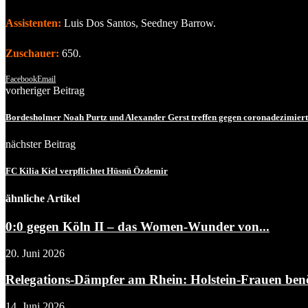
Assistenten:
Luis Dos Santos, Seedney Barrow.
Zuschauer:
650.
Facebook
Email
vorheriger Beitrag
Bordesholmer Noah Purtz und Alexander Gerst treffen gegen coronadezimierte
nächster Beitrag
FC Kilia Kiel verpflichtet Hüsnü Özdemir
ähnliche Artikel
0:0 gegen Köln II – das Women-Wunder von...
20. Juni 2026
Relegations-Dämpfer am Rhein: Holstein-Frauen benöt
14. Juni 2026