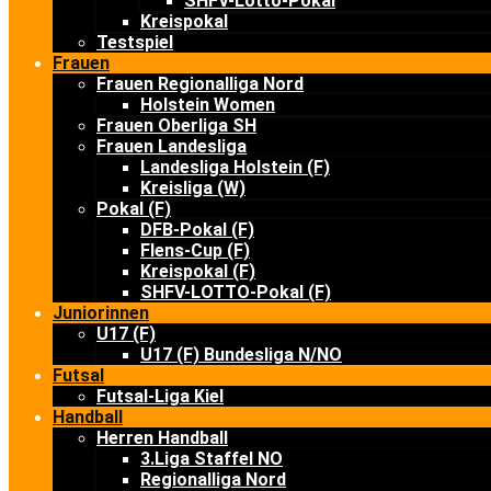
SHFV-Lotto-Pokal
Kreispokal
Testspiel
Frauen
Frauen Regionalliga Nord
Holstein Women
Frauen Oberliga SH
Frauen Landesliga
Landesliga Holstein (F)
Kreisliga (W)
Pokal (F)
DFB-Pokal (F)
Flens-Cup (F)
Kreispokal (F)
SHFV-LOTTO-Pokal (F)
Juniorinnen
U17 (F)
U17 (F) Bundesliga N/NO
Futsal
Futsal-Liga Kiel
Handball
Herren Handball
3.Liga Staffel NO
Regionalliga Nord