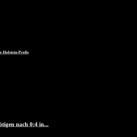
 Holstein-Profis
igen nach 0:4 in...