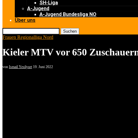
SH-Liga
A-Jugend
A-Jugend Bundesliga NO
Über uns
Suchen
Frauen Regionalliga Nord
Kieler MTV vor 650 Zuschauer
von
Ismail Yesilyurt
19. Juni 2022