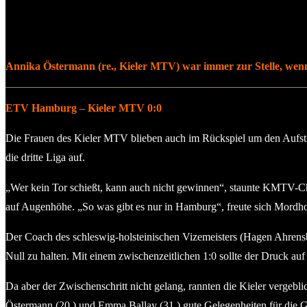
Annika Östermann (re., Kieler MTV) war immer zur Stelle, wenn
ETV Hamburg – Kieler MTV 0:0
Die Frauen des Kieler MTV blieben auch im Rückspiel um den Aufstie
die dritte Liga auf.
„Wer kein Tor schießt, kann auch nicht gewinnen“, staunte KMTV-Ch
auf Augenhöhe. „So was gibt es nur in Hamburg“, freute sich Mordhor
Der Coach des schleswig-holsteinischen Vizemeisters (Hagen Ahrensb
Null zu halten. Mit einem zwischenzeitlichen 1:0 sollte der Druck
Da aber der Zwischenschritt nicht gelang, rannten die Kieler vergeb
Östermann (20.) und Emma Ballay (31.) gute Gelegenheiten für die G