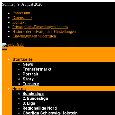
Sonntag, 9. August 2026
Impressum
Datenschutz
Kontakt
Privatsphäre-Einstellungen ändern
Historie der Privatsphäre-Einstellungen
Einwilligungen widerrufen
Startseite
News
Transfermarkt
Portrait
Story
Turniere
Herren
Bundesliga
2. Bundesliga
3. Liga
Regionalliga Nord
Oberliga Schleswig-Holstein