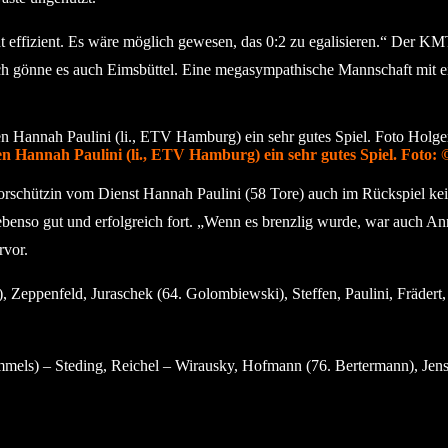
cht effizient. Es wäre möglich gewesen, das 0:2 zu egalisieren.“ Der 
h gönne es auch Eimsbüttel. Eine megasympathische Mannschaft mit ein
gen Hannah Paulini (li., ETV Hamburg) ein sehr gutes Spiel. Foto:
orschützin vom Dienst Hannah Paulini (58 Tore) auch im Rückspiel ke
benso gut und erfolgreich fort. „Wenn es brenzlig wurde, war auch A
rvor.
 Zeppenfeld, Juraschek (64. Golombiewski), Steffen, Paulini, Frädert,
mmels) – Steding, Reichel – Wirausky, Hofmann (76. Bertermann), Jen