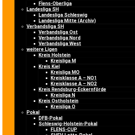
Flens-Oberliga
Landesliga SH
Landesliga Schleswig
Landesliga Mitte (Archiv)
Verbandsliga SH
Verbandsliga Ost
Verbandsliga Nord
Verbandsliga West
weitere Ligen
Kreis Holstein
Kreisliga M
Kreis Kiel
Kreisliga MO
Kreisklasse A – NO1
Kreisklasse A – NO2
Kreis Rendsburg-Eckernförde
Kreisliga N
Kreis Ostholstein
Kreisliga O
Pokal
DFB-Pokal
Schleswig-Holstein-Pokal
FLENS-CUP