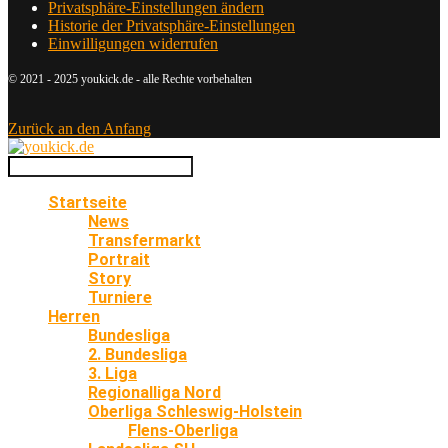
Privatsphäre-Einstellungen ändern
Historie der Privatsphäre-Einstellungen
Einwilligungen widerrufen
© 2021 - 2025 youkick.de - alle Rechte vorbehalten
Zurück an den Anfang
Startseite
News
Transfermarkt
Portrait
Story
Turniere
Herren
Bundesliga
2. Bundesliga
3. Liga
Regionalliga Nord
Oberliga Schleswig-Holstein
Flens-Oberliga