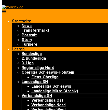
Startseite
News
Transfermarkt
Portrait
Story
Turniere
Herren
Bundesliga
2. Bundesliga
3. Liga
Regionalliga Nord
Oberliga Schleswig-Holstein
Flens-Oberliga
Landesliga SH
Landesliga Schleswig
Landesliga Mitte (Archiv)
Verbandsliga SH
Verbandsliga Ost
Verbandsliga Nord
Verbandsliga West