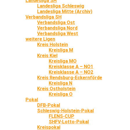
Landesliga SH
Landesliga Schleswig
Landesliga Mitte (Archiv)
Verbandsliga SH
Verbandsliga Ost
Verbandsliga Nord
Verbandsliga West
weitere Ligen
Kreis Holstein
Kreisliga M
Kreis Kiel
Kreisliga MO
Kreisklasse A – NO1
Kreisklasse A – NO2
Kreis Rendsburg-Eckernförde
Kreisliga N
Kreis Ostholstein
Kreisliga O
Pokal
DFB-Pokal
Schleswig-Holstein-Pokal
FLENS-CUP
SHFV-Lotto-Pokal
Kreispokal