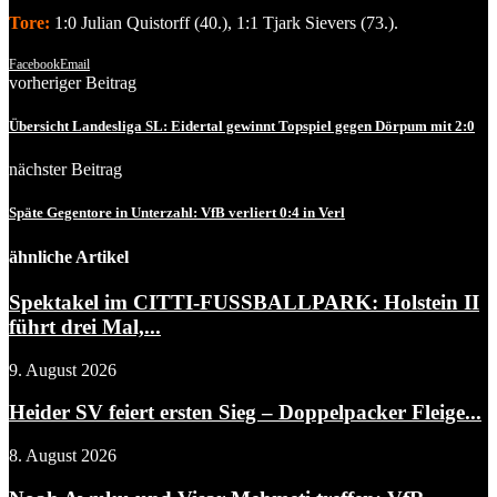
Tore:
1:0 Julian Quistorff (40.), 1:1 Tjark Sievers (73.).
Facebook
Email
vorheriger Beitrag
Übersicht Landesliga SL: Eidertal gewinnt Topspiel gegen Dörpum mit 2:0
nächster Beitrag
Späte Gegentore in Unterzahl: VfB verliert 0:4 in Verl
ähnliche Artikel
Spektakel im CITTI-FUSSBALLPARK: Holstein II
führt drei Mal,...
9. August 2026
Heider SV feiert ersten Sieg – Doppelpacker Fleige...
8. August 2026