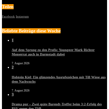
Teilen
Facebook
Instagram
Beliebte Beiträge diese Woche
1
Auf dem Sprung zu den Profis: Youngster Mark Richter
Monserrat auch in Darmstadt dabei
7. August 2026
2
Holstein Kiel: Ein glänzendes Ausrufezeichen mit Till Wiese aus
dem Nachwuchs
7. August 2026
3
Drama pur – Zwei späte Barendt-Treffer beim 3:2-Erfolg des
PSV gegen den TSB