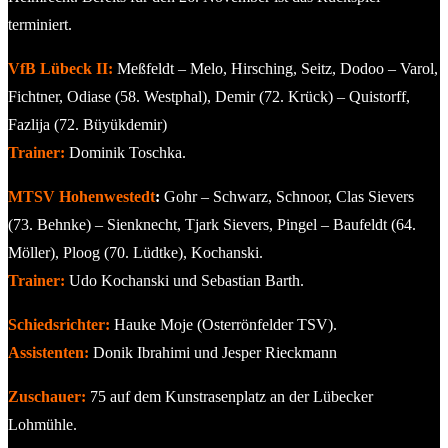
terminiert.
VfB Lübeck II:
Meßfeldt – Melo, Hirsching, Seitz, Dodoo – Varol,
Fichtner, Odiase (58. Westphal), Demir (72. Krück) – Quistorff,
Fazlija (72. Büyükdemir)
Trainer:
Dominik Toschka.
MTSV Hohenwestedt
:
Gohr – Schwarz, Schnoor, Clas Sievers
(73. Behnke) – Sienknecht, Tjark Sievers, Pingel – Baufeldt (64.
Möller), Ploog (70. Lüdtke), Kochanski.
Trainer:
Udo Kochanski und Sebastian Barth.
Schiedsrichter:
Hauke Moje (Osterrönfelder TSV).
Assistenten:
Donik Ibrahimi und Jesper Rieckmann
Zuschauer:
75 auf dem Kunstrasenplatz an der Lübecker
Lohmühle.