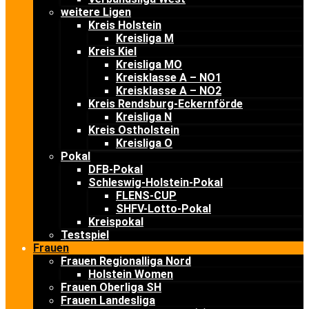
weitere Ligen
Kreis Holstein
Kreisliga M
Kreis Kiel
Kreisliga MO
Kreisklasse A – NO1
Kreisklasse A – NO2
Kreis Rendsburg-Eckernförde
Kreisliga N
Kreis Ostholstein
Kreisliga O
Pokal
DFB-Pokal
Schleswig-Holstein-Pokal
FLENS-CUP
SHFV-Lotto-Pokal
Kreispokal
Testspiel
Frauen
Frauen Regionalliga Nord
Holstein Women
Frauen Oberliga SH
Frauen Landesliga