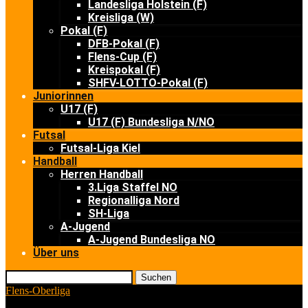
Landesliga Holstein (F)
Kreisliga (W)
Pokal (F)
DFB-Pokal (F)
Flens-Cup (F)
Kreispokal (F)
SHFV-LOTTO-Pokal (F)
Juniorinnen
U17 (F)
U17 (F) Bundesliga N/NO
Futsal
Futsal-Liga Kiel
Handball
Herren Handball
3.Liga Staffel NO
Regionalliga Nord
SH-Liga
A-Jugend
A-Jugend Bundesliga NO
Über uns
Suchen
Flens-Oberliga