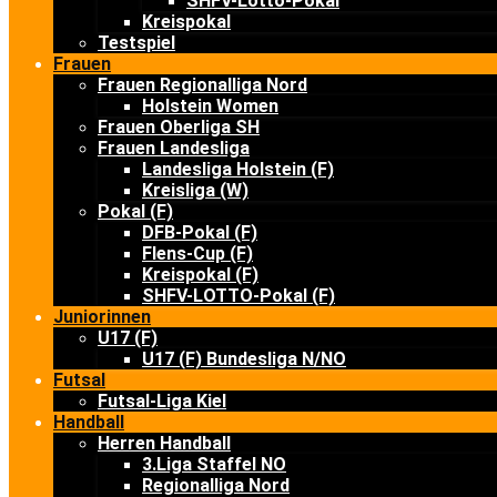
SHFV-Lotto-Pokal
Kreispokal
Testspiel
Frauen
Frauen Regionalliga Nord
Holstein Women
Frauen Oberliga SH
Frauen Landesliga
Landesliga Holstein (F)
Kreisliga (W)
Pokal (F)
DFB-Pokal (F)
Flens-Cup (F)
Kreispokal (F)
SHFV-LOTTO-Pokal (F)
Juniorinnen
U17 (F)
U17 (F) Bundesliga N/NO
Futsal
Futsal-Liga Kiel
Handball
Herren Handball
3.Liga Staffel NO
Regionalliga Nord