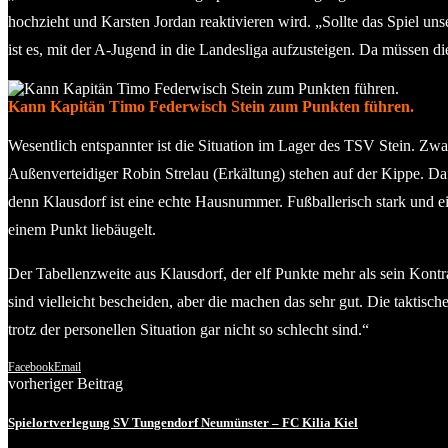
hochzieht und Karsten Jordan reaktivieren wird. „Sollte das Spiel u
ist es, mit der A-Jugend in die Landesliga aufzusteigen. Da müssen die
Kann Kapitän Timo Federwisch Stein zum Punkten führen.
Wesentlich entspannter ist die Situation im Lager des TSV Stein. Zw
Außenverteidiger Robin Strelau (Erkältung) stehen auf der Kippe. Da
denn Klausdorf ist eine echte Hausnummer. Fußballerisch stark und e
einem Punkt liebäugelt.
Der Tabellenzweite aus Klausdorf, der elf Punkte mehr als sein Kontra
sind vielleicht bescheiden, aber die machen das sehr gut. Die taktis
trotz der personellen Situation gar nicht so schlecht sind.“
Facebook
Email
vorheriger Beitrag
Spielortverlegung SV Tungendorf Neumünster – FC Kilia Kiel