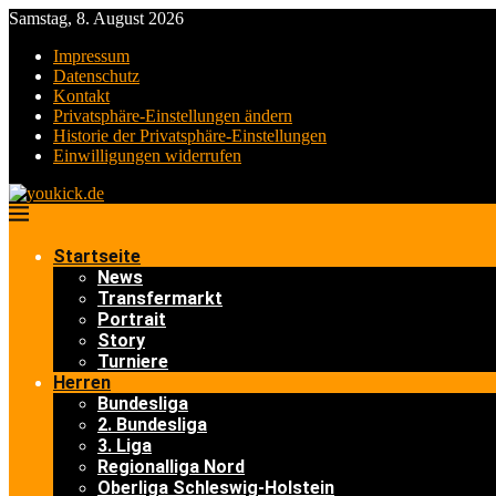
Samstag, 8. August 2026
Impressum
Datenschutz
Kontakt
Privatsphäre-Einstellungen ändern
Historie der Privatsphäre-Einstellungen
Einwilligungen widerrufen
Startseite
News
Transfermarkt
Portrait
Story
Turniere
Herren
Bundesliga
2. Bundesliga
3. Liga
Regionalliga Nord
Oberliga Schleswig-Holstein