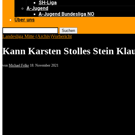
SH-Liga
A-Jugend
A-Jugend Bundesliga NO
Über uns
Suchen
Landesliga Mitte (Archiv)
Vorbericht
Kann Karsten Stolles Stein Kla
von
Michael Felke
18. November 2021