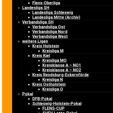
Flens-Oberliga
Landesliga SH
Landesliga Schleswig
Landesliga Mitte (Archiv)
Verbandsliga SH
Verbandsliga Ost
Verbandsliga Nord
Verbandsliga West
weitere Ligen
Kreis Holstein
Kreisliga M
Kreis Kiel
Kreisliga MO
Kreisklasse A – NO1
Kreisklasse A – NO2
Kreis Rendsburg-Eckernförde
Kreisliga N
Kreis Ostholstein
Kreisliga O
Pokal
DFB-Pokal
Schleswig-Holstein-Pokal
FLENS-CUP