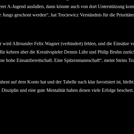
nserer A-Jugend ausfallen, dann könnte auch von dort Unterstützung k
 Jungs geschont werden“, hat Trociewicz Verständnis für die Prioritäten,
ar wird Allrounder Felix Wagner (verhindert) fehlen, und die Einsätze
für kehren aber die Kreativspieler Dennis Lühr und Philip Bruhn zurüc
ine hohe Einsatzbereitschaft. Eine Spitzenmannschaft“, meint Steins Tr
hent auf dem Konto hat und der Tabelle nach klar favorisiert ist, bleibt
che Disziplin und eine gute Mentalität haben denen viele Erfolge besche