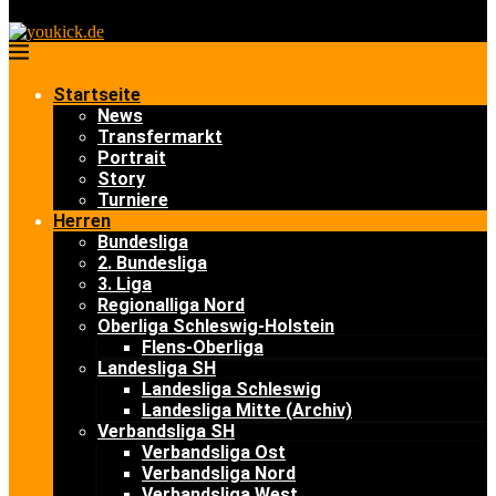
Startseite
News
Transfermarkt
Portrait
Story
Turniere
Herren
Bundesliga
2. Bundesliga
3. Liga
Regionalliga Nord
Oberliga Schleswig-Holstein
Flens-Oberliga
Landesliga SH
Landesliga Schleswig
Landesliga Mitte (Archiv)
Verbandsliga SH
Verbandsliga Ost
Verbandsliga Nord
Verbandsliga West