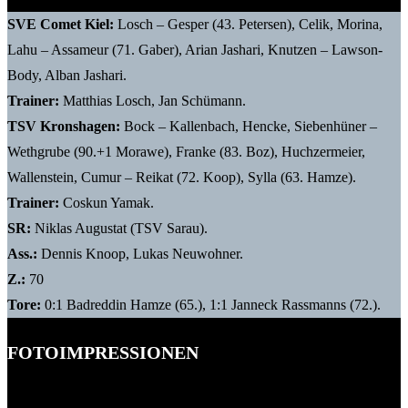
SVE Comet Kiel:
Losch – Gesper (43. Petersen), Celik, Morina,
Lahu – Assameur (71. Gaber), Arian Jashari, Knutzen – Lawson-
Body, Alban Jashari.
Trainer:
Matthias Losch, Jan Schümann.
TSV Kronshagen:
Bock – Kallenbach, Hencke, Siebenhüner –
Wethgrube (90.+1 Morawe), Franke (83. Boz), Huchzermeier,
Wallenstein, Cumur – Reikat (72. Koop), Sylla (63. Hamze).
Trainer:
Coskun Yamak.
SR:
Niklas Augustat (TSV Sarau).
Ass.:
Dennis Knoop, Lukas Neuwohner.
Z.:
70
Tore:
0:1 Badreddin Hamze (65.), 1:1 Janneck Rassmanns (72.).
FOTOIMPRESSIONEN