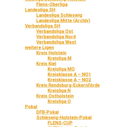
Flens-Oberliga
Landesliga SH
Landesliga Schleswig
Landesliga Mitte (Archiv)
Verbandsliga SH
Verbandsliga Ost
Verbandsliga Nord
Verbandsliga West
weitere Ligen
Kreis Holstein
Kreisliga M
Kreis Kiel
Kreisliga MO
Kreisklasse A – NO1
Kreisklasse A – NO2
Kreis Rendsburg-Eckernförde
Kreisliga N
Kreis Ostholstein
Kreisliga O
Pokal
DFB-Pokal
Schleswig-Holstein-Pokal
FLENS-CUP