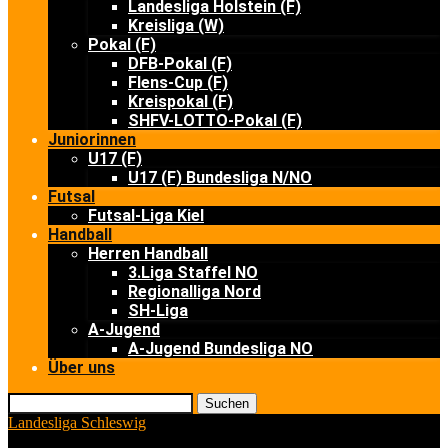
Landesliga Holstein (F)
Kreisliga (W)
Pokal (F)
DFB-Pokal (F)
Flens-Cup (F)
Kreispokal (F)
SHFV-LOTTO-Pokal (F)
Juniorinnen
U17 (F)
U17 (F) Bundesliga N/NO
Futsal
Futsal-Liga Kiel
Handball
Herren Handball
3.Liga Staffel NO
Regionalliga Nord
SH-Liga
A-Jugend
A-Jugend Bundesliga NO
Über uns
Suchen
Landesliga Schleswig