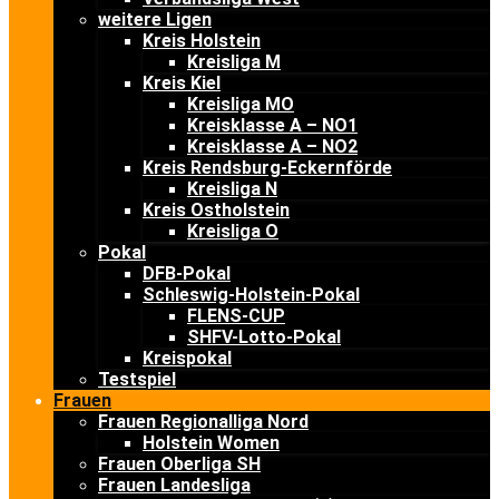
weitere Ligen
Kreis Holstein
Kreisliga M
Kreis Kiel
Kreisliga MO
Kreisklasse A – NO1
Kreisklasse A – NO2
Kreis Rendsburg-Eckernförde
Kreisliga N
Kreis Ostholstein
Kreisliga O
Pokal
DFB-Pokal
Schleswig-Holstein-Pokal
FLENS-CUP
SHFV-Lotto-Pokal
Kreispokal
Testspiel
Frauen
Frauen Regionalliga Nord
Holstein Women
Frauen Oberliga SH
Frauen Landesliga