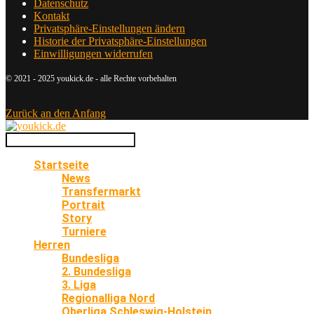
Datenschutz
Kontakt
Privatsphäre-Einstellungen ändern
Historie der Privatsphäre-Einstellungen
Einwilligungen widerrufen
© 2021 - 2025 youkick.de - alle Rechte vorbehalten
Zurück an den Anfang
Startseite
News
Transfermarkt
Portrait
Story
Turniere
Herren
Bundesliga
2. Bundesliga
3. Liga
Regionalliga Nord
Oberliga Schleswig-Holstein