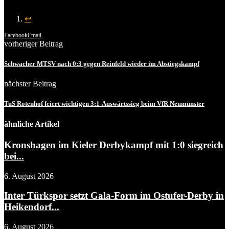
↩︎
Facebook
Email
vorheriger Beitrag
Schwacher MTSV nach 0:3 gegen Reinfeld wieder im Abstiegskampf
nächster Beitrag
TuS Rotenhof feiert wichtigen 3:1-Auswärtssieg beim VfR Neumünster
ähnliche Artikel
Kronshagen im Kieler Derbykampf mit 1:0 siegreich
bei...
6. August 2026
Inter Türkspor setzt Gala-Form im Ostufer-Derby in
Heikendorf...
6. August 2026