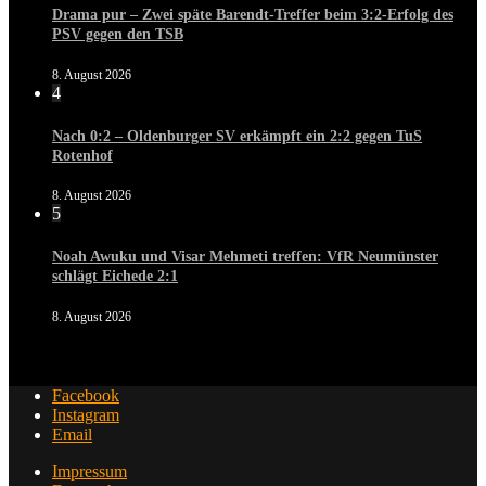
Drama pur – Zwei späte Barendt-Treffer beim 3:2-Erfolg des
PSV gegen den TSB
8. August 2026
4
Nach 0:2 – Oldenburger SV erkämpft ein 2:2 gegen TuS
Rotenhof
8. August 2026
5
Noah Awuku und Visar Mehmeti treffen: VfR Neumünster
schlägt Eichede 2:1
8. August 2026
Facebook
Instagram
Email
Impressum