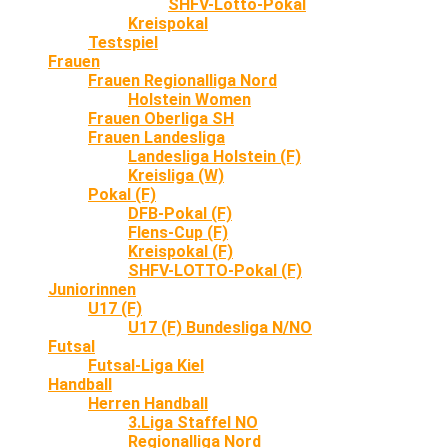
SHFV-Lotto-Pokal
Kreispokal
Testspiel
Frauen
Frauen Regionalliga Nord
Holstein Women
Frauen Oberliga SH
Frauen Landesliga
Landesliga Holstein (F)
Kreisliga (W)
Pokal (F)
DFB-Pokal (F)
Flens-Cup (F)
Kreispokal (F)
SHFV-LOTTO-Pokal (F)
Juniorinnen
U17 (F)
U17 (F) Bundesliga N/NO
Futsal
Futsal-Liga Kiel
Handball
Herren Handball
3.Liga Staffel NO
Regionalliga Nord