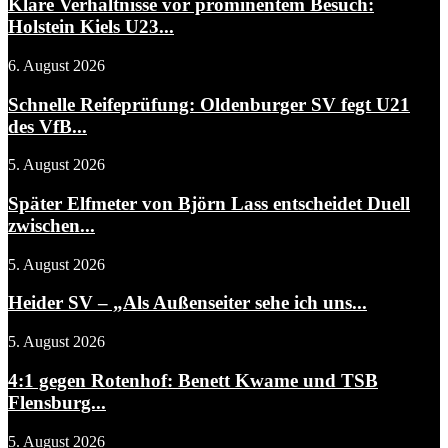
Klare Verhältnisse vor prominentem Besuch:
Holstein Kiels U23...
6. August 2026
Schnelle Reifeprüfung: Oldenburger SV fegt U21
des VfB...
5. August 2026
Später Elfmeter von Björn Lass entscheidet Duell
zwischen...
5. August 2026
Heider SV – „Als Außenseiter sehe ich uns...
5. August 2026
4:1 gegen Rotenhof: Benett Kwame und TSB
Flensburg...
5. August 2026