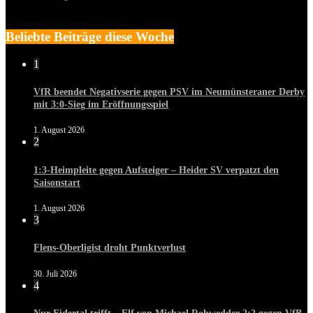
Beliebte Beiträge diese Woche
1
VfR beendet Negativserie gegen PSV im Neumünsteraner Derby
mit 3:0-Sieg im Eröffnungsspiel
1. August 2026
2
1:3-Heimpleite gegen Aufsteiger – Heider SV verpatzt den
Saisonstart
1. August 2026
3
Flens-Oberligist droht Punktverlust
30. Juli 2026
4