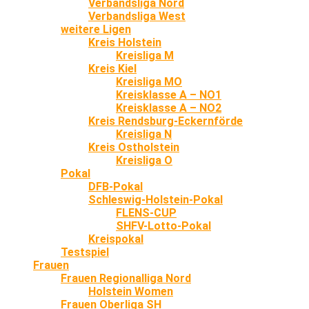
Verbandsliga Nord
Verbandsliga West
weitere Ligen
Kreis Holstein
Kreisliga M
Kreis Kiel
Kreisliga MO
Kreisklasse A – NO1
Kreisklasse A – NO2
Kreis Rendsburg-Eckernförde
Kreisliga N
Kreis Ostholstein
Kreisliga O
Pokal
DFB-Pokal
Schleswig-Holstein-Pokal
FLENS-CUP
SHFV-Lotto-Pokal
Kreispokal
Testspiel
Frauen
Frauen Regionalliga Nord
Holstein Women
Frauen Oberliga SH