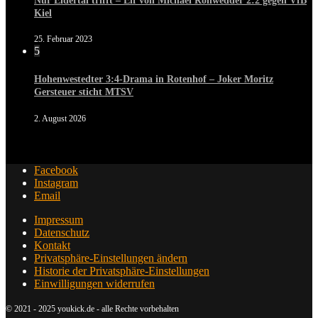
Nur Eidertal trifft – Elf von Michael Rohwedder 2:2 gegen VfB
Kiel
25. Februar 2023
5
Hohenwestedter 3:4-Drama in Rotenhof – Joker Moritz
Gersteuer sticht MTSV
2. August 2026
Facebook
Instagram
Email
Impressum
Datenschutz
Kontakt
Privatsphäre-Einstellungen ändern
Historie der Privatsphäre-Einstellungen
Einwilligungen widerrufen
© 2021 - 2025 youkick.de - alle Rechte vorbehalten