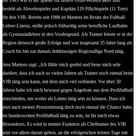
bis 1985 war er als Spieler für unsere Grün-Weißen aktiv und
bestritt als Abwehrspieler und Kapitän 129 Pflichtspiele (11 Tore)
für den VfB. Bereits seit 1988 ist Martens im Besitz der Fußball-
Lehrer-Lizenz, stellte jedoch frühzeitig seine berufliche Laufbahn
als Gymnasiallehrer in den Vordergrund. Als Trainer feierte er in der
Region dennoch große Erfolge und war insgesamt 35 Jahre lang als
Coach bis hin zur damals drittklassigen Regionalliga Nord tätig.
Jens Martens sagt: „Ich fühle mich geehrt und freue mich sehr
darüber, dass ich nach so vielen Jahren als Trainer noch einmal beim
VfB tätig sein kann, mit dem mich viel verbindet. Vor über 30
Jahren habe ich mich bewusst gegen Angebote aus dem Profifußball
entschieden, um weiter als Lehrer tätig sein zu können. Dass ich
jetzt nach meiner Pensionierung doch noch einmal die Chance habe,
im bundesweiten Profifußball tätig zu sein, ist für mich etwas
Besonderes. Es wird in meiner Funktion als Cheftrainer des VfB
jetzt vor allem darum gehen, an die erfolgreichen letzten Tage mit