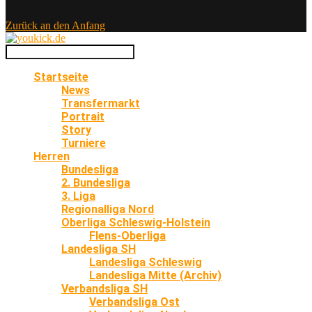
Zurück an den Anfang
Startseite
News
Transfermarkt
Portrait
Story
Turniere
Herren
Bundesliga
2. Bundesliga
3. Liga
Regionalliga Nord
Oberliga Schleswig-Holstein
Flens-Oberliga
Landesliga SH
Landesliga Schleswig
Landesliga Mitte (Archiv)
Verbandsliga SH
Verbandsliga Ost