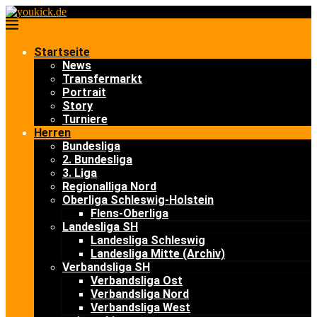
Startseite
News
Transfermarkt
Portrait
Story
Turniere
Herren
Bundesliga
2. Bundesliga
3. Liga
Regionalliga Nord
Oberliga Schleswig-Holstein
Flens-Oberliga
Landesliga SH
Landesliga Schleswig
Landesliga Mitte (Archiv)
Verbandsliga SH
Verbandsliga Ost
Verbandsliga Nord
Verbandsliga West