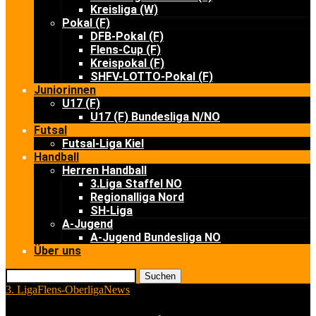
Kreisliga (W)
Pokal (F)
DFB-Pokal (F)
Flens-Cup (F)
Kreispokal (F)
SHFV-LOTTO-Pokal (F)
Juniorinnen
U17 (F)
U17 (F) Bundesliga N/NO
Futsal
Futsal-Liga Kiel
Handball
Herren Handball
3.Liga Staffel NO
Regionalliga Nord
SH-Liga
A-Jugend
A-Jugend Bundesliga NO
Über uns
Suchen
3. Liga
Flens-Oberliga
News