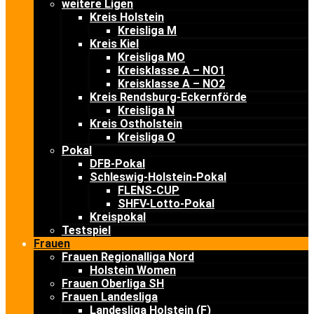
weitere Ligen
Kreis Holstein
Kreisliga M
Kreis Kiel
Kreisliga MO
Kreisklasse A – NO1
Kreisklasse A – NO2
Kreis Rendsburg-Eckernförde
Kreisliga N
Kreis Ostholstein
Kreisliga O
Pokal
DFB-Pokal
Schleswig-Holstein-Pokal
FLENS-CUP
SHFV-Lotto-Pokal
Kreispokal
Testspiel
Frauen
Frauen Regionalliga Nord
Holstein Women
Frauen Oberliga SH
Frauen Landesliga
Landesliga Holstein (F)