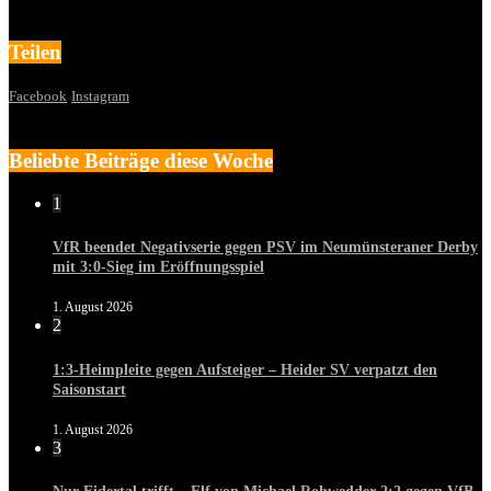
Teilen
Facebook
Instagram
Beliebte Beiträge diese Woche
1
VfR beendet Negativserie gegen PSV im Neumünsteraner Derby
mit 3:0-Sieg im Eröffnungsspiel
1. August 2026
2
1:3-Heimpleite gegen Aufsteiger – Heider SV verpatzt den
Saisonstart
1. August 2026
3