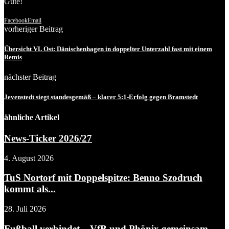
Gute!
Facebook
Email
vorheriger Beitrag
Übersicht VL Ost: Dänischenhagen in doppelter Unterzahl fast mit einem
Remis
nächster Beitrag
Jevenstedt siegt standesgemäß – klarer 5:1-Erfolg gegen Bramstedt
ähnliche Artikel
News-Ticker 2026/27
4. August 2026
TuS Nortorf mit Doppelspitze: Benno Szodruch
kommt als...
28. Juli 2026
Fußball verbindet – VfB und Phönix gemeinsam