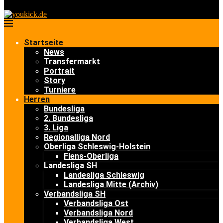
Startseite
News
Transfermarkt
Portrait
Story
Turniere
Herren
Bundesliga
2. Bundesliga
3. Liga
Regionalliga Nord
Oberliga Schleswig-Holstein
Flens-Oberliga
Landesliga SH
Landesliga Schleswig
Landesliga Mitte (Archiv)
Verbandsliga SH
Verbandsliga Ost
Verbandsliga Nord
Verbandsliga West