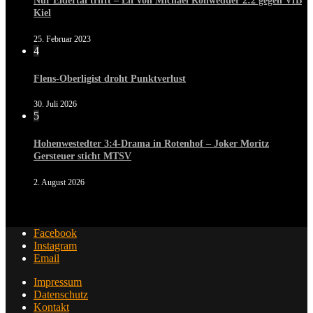
Nur Eidertal trifft – Elf von Michael Rohwedder 2:2 gegen VfB
Kiel
25. Februar 2023
4
Flens-Oberligist droht Punktverlust
30. Juli 2026
5
Hohenwestedter 3:4-Drama in Rotenhof – Joker Moritz
Gersteuer sticht MTSV
2. August 2026
Facebook
Instagram
Email
Impressum
Datenschutz
Kontakt