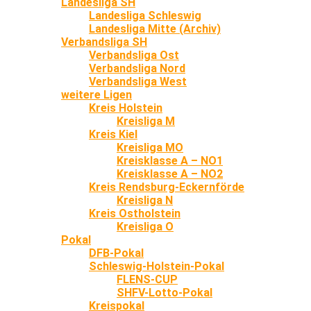
Landesliga SH
Landesliga Schleswig
Landesliga Mitte (Archiv)
Verbandsliga SH
Verbandsliga Ost
Verbandsliga Nord
Verbandsliga West
weitere Ligen
Kreis Holstein
Kreisliga M
Kreis Kiel
Kreisliga MO
Kreisklasse A – NO1
Kreisklasse A – NO2
Kreis Rendsburg-Eckernförde
Kreisliga N
Kreis Ostholstein
Kreisliga O
Pokal
DFB-Pokal
Schleswig-Holstein-Pokal
FLENS-CUP
SHFV-Lotto-Pokal
Kreispokal