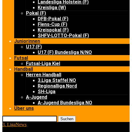
Landesliga Holstein (F)
Kreisliga (W)
Pokal (F)
DFB-Pokal (F)
Flens-Cup (F)
Kreispokal (F)
SHFV-LOTTO-Pokal (F)
Juniorinnen
U17 (F)
U17 (F) Bundesliga N/NO
Futsal
Futsal-Liga Kiel
Handball
Herren Handball
3.Liga Staffel NO
Regionalliga Nord
SH-Liga
A-Jugend
A-Jugend Bundesliga NO
Über uns
Suchen
3. Liga
News