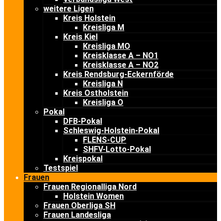
weitere Ligen
Kreis Holstein
Kreisliga M
Kreis Kiel
Kreisliga MO
Kreisklasse A – NO1
Kreisklasse A – NO2
Kreis Rendsburg-Eckernförde
Kreisliga N
Kreis Ostholstein
Kreisliga O
Pokal
DFB-Pokal
Schleswig-Holstein-Pokal
FLENS-CUP
SHFV-Lotto-Pokal
Kreispokal
Testspiel
Frauen
Frauen Regionalliga Nord
Holstein Women
Frauen Oberliga SH
Frauen Landesliga