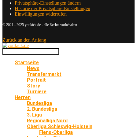
Privatsphäre-Einstellungen ändern
Historie der Privatsphäre-Einstellungen
Einwilligungen widerrufen
© 2021 - 2025 youkick.de - alle Rechte vorbehalten
Zurück an den Anfang
Startseite
News
Transfermarkt
Portrait
Story
Turniere
Herren
Bundesliga
2. Bundesliga
3. Liga
Regionalliga Nord
Oberliga Schleswig-Holstein
Flens-Oberliga