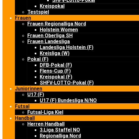
SHFV-Lotto-Pokal
Kreispokal
Testspiel
Frauen
Frauen Regionalliga Nord
Holstein Women
Frauen Oberliga SH
Frauen Landesliga
Landesliga Holstein (F)
Kreisliga (W)
Pokal (F)
DFB-Pokal (F)
Flens-Cup (F)
Kreispokal (F)
SHFV-LOTTO-Pokal (F)
Juniorinnen
U17 (F)
U17 (F) Bundesliga N/NO
Futsal
Futsal-Liga Kiel
Handball
Herren Handball
3.Liga Staffel NO
Regionalliga Nord