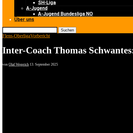
SH-Liga
A-Jugend
A-Jugend Bundesliga NO
Über uns
Suchen
Flens-Oberliga
Vorbericht
Inter-Coach Thomas Schwantes: 
von
Olaf Wegerich
13. September 2025