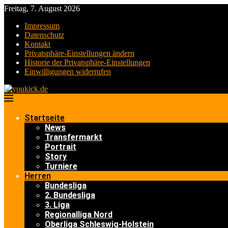
Freitag, 7. August 2026
Impressum
Datenschutz
Kontakt
Privatsphäre-Einstellungen ändern
Historie der Privatsphäre-Einstellungen
Einwilligungen widerrufen
Startseite
News
Transfermarkt
Portrait
Story
Turniere
Herren
Bundesliga
2. Bundesliga
3. Liga
Regionalliga Nord
Oberliga Schleswig-Holstein