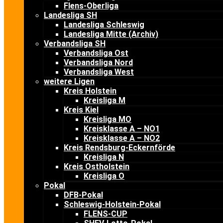
Flens-Oberliga
Landesliga SH
Landesliga Schleswig
Landesliga Mitte (Archiv)
Verbandsliga SH
Verbandsliga Ost
Verbandsliga Nord
Verbandsliga West
weitere Ligen
Kreis Holstein
Kreisliga M
Kreis Kiel
Kreisliga MO
Kreisklasse A – NO1
Kreisklasse A – NO2
Kreis Rendsburg-Eckernförde
Kreisliga N
Kreis Ostholstein
Kreisliga O
Pokal
DFB-Pokal
Schleswig-Holstein-Pokal
FLENS-CUP