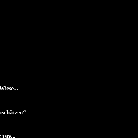
Wiese...
uschätzen“
ste...