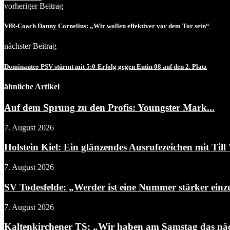
vorheriger Beitrag
VfR-Coach Danny Cornelius: „Wir wollen effektiver vor dem Tor sein“
nächster Beitrag
Dominanter PSV stürmt mit 5:0-Erfolg gegen Eutin 08 auf den 2. Platz
ähnliche Artikel
Auf dem Sprung zu den Profis: Youngster Mark...
7. August 2026
Holstein Kiel: Ein glänzendes Ausrufezeichen mit Till 
7. August 2026
SV Todesfelde: „Werder ist eine Nummer stärker einz
7. August 2026
Kaltenkirchener TS: „Wir haben am Samstag das näch