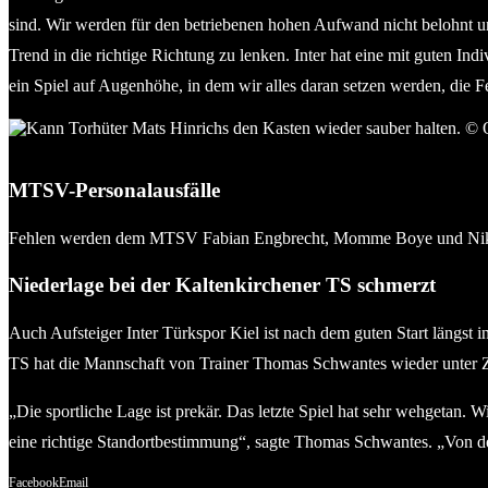
sind. Wir werden für den betriebenen hohen Aufwand nicht belohnt un
Trend in die richtige Richtung zu lenken. Inter hat eine mit guten In
ein Spiel auf Augenhöhe, in dem wir alles daran setzen werden, die 
Kann Torhüter Mats Hinrichs den Kasten wieder sauber halten.
MTSV-Personalausfälle
Fehlen werden dem MTSV Fabian Engbrecht, Momme Boye und Niklas 
Niederlage bei der Kaltenkirchener TS schmerzt
Auch Aufsteiger Inter Türkspor Kiel ist nach dem guten Start längst
TS hat die Mannschaft von Trainer Thomas Schwantes wieder unter 
„Die sportliche Lage ist prekär. Das letzte Spiel hat sehr wehgetan.
eine richtige Standortbestimmung“, sagte Thomas Schwantes. „Von der 
Facebook
Email