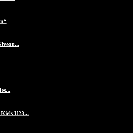
en“
iveau...
es...
Kiels U23...