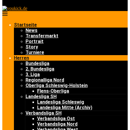
Startseite
News
Transfermarkt
Portrait
Story
Turniere
Herren
Bundesliga
2. Bundesliga
3. Liga
Regionalliga Nord
Oberliga Schleswig-Holstein
Flens-Oberliga
Landesliga SH
Landesliga Schleswig
Landesliga Mitte (Archiv)
Verbandsliga SH
Verbandsliga Ost
Verbandsliga Nord
Verbandsliga West