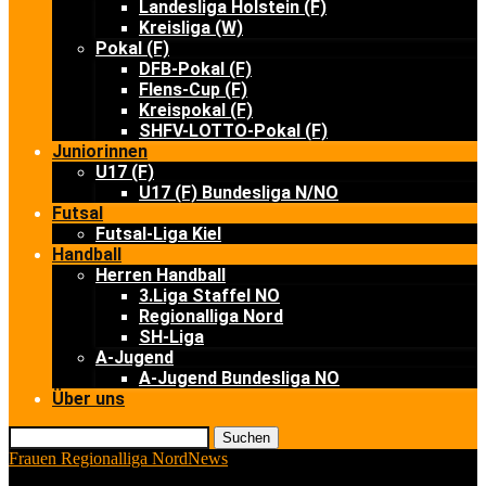
Landesliga Holstein (F)
Kreisliga (W)
Pokal (F)
DFB-Pokal (F)
Flens-Cup (F)
Kreispokal (F)
SHFV-LOTTO-Pokal (F)
Juniorinnen
U17 (F)
U17 (F) Bundesliga N/NO
Futsal
Futsal-Liga Kiel
Handball
Herren Handball
3.Liga Staffel NO
Regionalliga Nord
SH-Liga
A-Jugend
A-Jugend Bundesliga NO
Über uns
Suchen
Frauen Regionalliga Nord
News