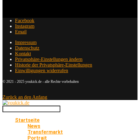
Facebook
Instagram
Email
Impressum
Datenschutz
Kontakt
Privatsphäre-Einstellungen ändern
Historie der Privatsphäre-Einstellungen
Einwilligungen widerrufen
© 2021 - 2025 youkick.de - alle Rechte vorbehalten
Zurück an den Anfang
Startseite
News
Transfermarkt
Portrait