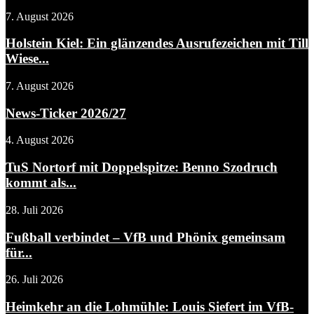
7. August 2026
Holstein Kiel: Ein glänzendes Ausrufezeichen mit Till
Wiese...
7. August 2026
News-Ticker 2026/27
4. August 2026
TuS Nortorf mit Doppelspitze: Benno Szodruch
kommt als...
28. Juli 2026
Fußball verbindet – VfB und Phönix gemeinsam
für...
26. Juli 2026
Heimkehr an die Lohmühle: Louis Siefert im VfB-