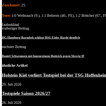
Zuschauer:
25.
Tore:
1:0 Weihrauch (9.), 1:1 Behrens (40., FE), 1:2 Böttcher (67., F
Facebook
Email
vorheriger Beitrag
HG Hamburg-Barmbek schlägt HSG Eider Harde deutlich
nächster Beitrag
Daniel Schwennsen mit lupenreinem Hattrick gegen Slesvig IF
ähnliche Artikel
Holstein Kiel verliert Testspiel bei der TSG Hoffenheim
29. Juli 2026
Testspiele Saison 2026/27
26. Juli 2026