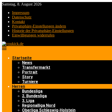
Samstag, 8. August 2026
Impressum
Datenschutz
Kontakt
Privatsphäre-Einstellungen ändern
Historie der Privatsphäre-Einstellungen
Einwilligungen widerrufen
Startseite
News
Transfermarkt
Portrait
Story
Turniere
Herren
Bundesliga
2. Bundesliga
3. Liga
Regionalliga Nord
Oberliga Schleswig-Holstein