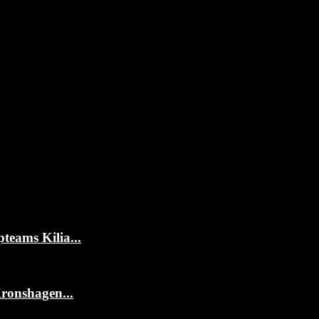
teams Kilia...
Kronshagen...