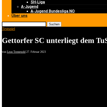
SH-Liga
A-Jugend
A-Jugend Bundesliga NO
Über uns
Suchen
Testspiel
Gettorfer SC unterliegt dem TuS
von
Leon Trentepohl
27. Februar 2023