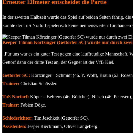
Erneuter Elfmeter entscheidet die Partie
In der zweiten Halbzeit wurde das Spiel auf beiden Seiten fahrig, d
konnte der TuS Nortorf spielerisch keine nennenswerten Torchancen 
Keeper Tilman Körtzinger (Gettorfer SC) wurde nur durch zwei 
,,Für uns war es ein guter Test gegen eine lauffreudige Mannschaft. W
Gettorf dann der dritte Test an, der Gegner ist der VfB Kiel.
Gettorfer SC:
Körtzinger – Schmidt (46. Y. Wolf), Braun (63. Rosen
Trainer:
Christian Schössler.
TuS Nortorf:
Köper – Behrens (46. Böttcher), Nitsch (46. Petersen),
Trainer:
Fabien Döge.
Schiedsrichter:
Tim Jeschkeit (Gettorfer SC).
Assistenten:
Jesper Rieckmann, Oliver Langeberg.