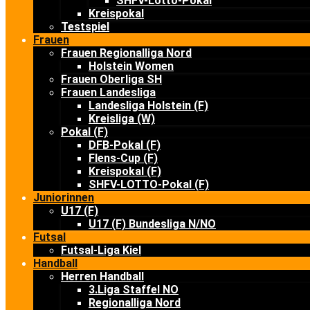
SHFV-Lotto-Pokal
Kreispokal
Testspiel
Frauen
Frauen Regionalliga Nord
Holstein Women
Frauen Oberliga SH
Frauen Landesliga
Landesliga Holstein (F)
Kreisliga (W)
Pokal (F)
DFB-Pokal (F)
Flens-Cup (F)
Kreispokal (F)
SHFV-LOTTO-Pokal (F)
Juniorinnen
U17 (F)
U17 (F) Bundesliga N/NO
Futsal
Futsal-Liga Kiel
Handball
Herren Handball
3.Liga Staffel NO
Regionalliga Nord