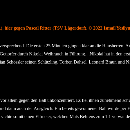
.), hier gegen Pascal Ritter (TSV Lägerdorf). © 2022 Ismail Yesilyu
lversprechend. Die ersten 25 Minuten gingen klar an die Hausherren. A
 Gettorfer durch Nikolai Weihrauch in Führung. ,,Nikolai hat in den er
istian Schössler seinen Schützling. Torben Dahsel, Leonard Braun und 
or allem gegen den Ball unkonzentriert. Es fiel ihnen zunehmend schw
and dann auch der Ausgleich. Ein bereits gewonnener Ball wurde per 
ursachte somit einen Elfmeter, welchen Mats Behrens zum 1:1 verwandel