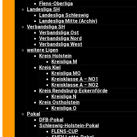
Flens-Oberliga
Landesliga SH
Landesliga Schleswig
Landesliga Mitte (Archiv)
Verbandsliga SH
Verbandsliga Ost
Verbandsliga Nord
Verbandsliga West
weitere Ligen
Kreis Holstein
Kreisliga M
Kreis Kiel
Kreisliga MO
Kreisklasse A – NO1
Kreisklasse A – NO2
Kreis Rendsburg-Eckernförde
Kreisliga N
Kreis Ostholstein
Kreisliga O
Pokal
DFB-Pokal
Schleswig-Holstein-Pokal
FLENS-CUP