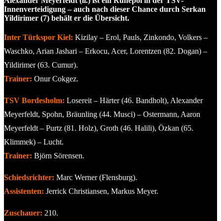
Alexander Meyerfeldt (li.) ist ein Ruhepol in der TSV-
Innenverteidigung – auch nach dieser Chance durch Serkan
Yildirimer (7) behält er die Übersicht.
Inter Türkspor Kiel:
Kizilay – Erol, Pauls, Zinkondo, Volkers –
Waschko, Arian Jashari – Erkocu, Acer, Lorentzen (82. Dogan) –
Yildirimer (63. Cumur).
Trainer:
Onur Cokgez.
TSV Bordesholm:
Losereit – Härter (46. Bandholt), Alexander
Meyerfeldt, Spohn, Bräunling (44. Musci) – Ostermann, Aaron
Meyerfeldt – Purtz (81. Holz), Groth (46. Halili), Özkan (65.
Klimmek) – Lucht.
Trainer:
Björn Sörensen.
Schiedsrichter:
Marc Werner (Flensburg).
Assistenten:
Jerrick Christiansen, Markus Meyer.
Zuschauer:
210.