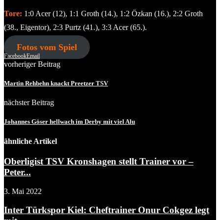
Tore:
1:0 Acer (12), 1:1 Groth (14.), 1:2 Özkan (16.), 2:2 Groth
(38., Eigentor), 2:3 Purtz (41.), 3:3 Acer (65.).
Fotos vom Spiel
Facebook
Email
vorheriger Beitrag
Martin Rehbehn knackt Preetzer TSV
nächster Beitrag
Johannes Göser hellwach im Derby mit viel Alu
ähnliche Artikel
Oberligist TSV Kronshagen stellt Trainer vor –
Peter...
3. Mai 2022
Inter Türkspor Kiel: Cheftrainer Onur Cokgez legt