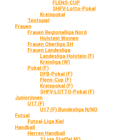
FLENS-CUP
SHFV-Lotto-Pokal
Kreispokal
Testspiel
Frauen
Frauen Regionalliga Nord
Holstein Women
Frauen Oberliga SH
Frauen Landesliga
Landesliga Holstein (F)
Kreisliga (W)
Pokal (F)
DFB-Pokal (F)
Flens-Cup (F)
Kreispokal (F)
SHFV-LOTTO-Pokal (F)
Juniorinnen
U17 (F)
U17 (F) Bundesliga N/NO
Futsal
Futsal-Liga Kiel
Handball
Herren Handball
3.Liga Staffel NO