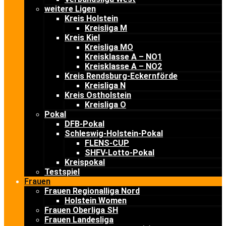
weitere Ligen
Kreis Holstein
Kreisliga M
Kreis Kiel
Kreisliga MO
Kreisklasse A – NO1
Kreisklasse A – NO2
Kreis Rendsburg-Eckernförde
Kreisliga N
Kreis Ostholstein
Kreisliga O
Pokal
DFB-Pokal
Schleswig-Holstein-Pokal
FLENS-CUP
SHFV-Lotto-Pokal
Kreispokal
Testspiel
Frauen
Frauen Regionalliga Nord
Holstein Women
Frauen Oberliga SH
Frauen Landesliga