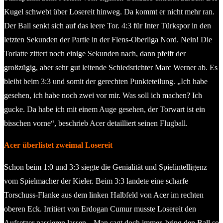
Kugel schwebt über Losereit hinweg. Da kommt er nicht mehr ran.
Der Ball senkt sich auf das leere Tor. 4:3 für Inter Türkspor in den
letzten Sekunden der Partie in der Flens-Oberliga Nord. Nein! Die
Torlatte zittert noch einige Sekunden nach, dann pfeift der
großzügig, aber sehr gut leitende Schiedsrichter Marc Werner ab. Es
bleibt beim 3:3 und somit der gerechten Punkteteilung. „Ich habe
gesehen, ich habe noch zwei vor mir. Was soll ich machen? Ich
gucke. Da habe ich mit einem Auge gesehen, der Torwart ist ein
bisschen vorne“, beschrieb Acer detailliert seinen Flugball.
Acer überlistet zweimal Losereit
Schon beim 1:0 und 3:3 siegte die Genialität und Spielintelligenz
vom Spielmacher der Kieler. Beim 3:3 landete eine scharfe
Torschuss-Flanke aus dem linken Halbfeld von Acer im rechten
oberen Eck. Irritiert von Erdogan Cumur musste Losereit den
Aufsetzer passieren lassen. „Man sagt doch immer, bring den Ball so