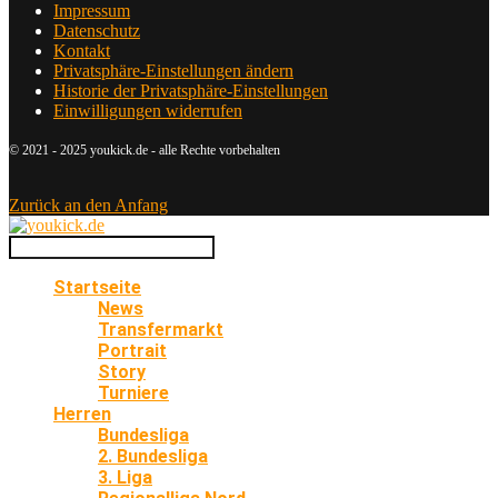
Impressum
Datenschutz
Kontakt
Privatsphäre-Einstellungen ändern
Historie der Privatsphäre-Einstellungen
Einwilligungen widerrufen
© 2021 - 2025 youkick.de - alle Rechte vorbehalten
Zurück an den Anfang
Startseite
News
Transfermarkt
Portrait
Story
Turniere
Herren
Bundesliga
2. Bundesliga
3. Liga