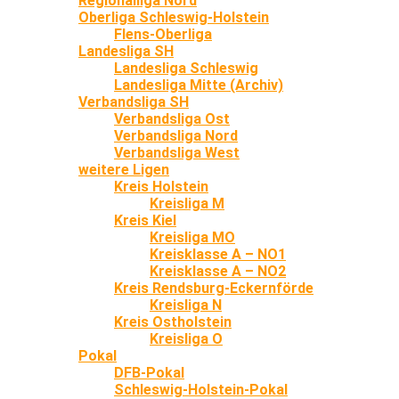
Regionalliga Nord
Oberliga Schleswig-Holstein
Flens-Oberliga
Landesliga SH
Landesliga Schleswig
Landesliga Mitte (Archiv)
Verbandsliga SH
Verbandsliga Ost
Verbandsliga Nord
Verbandsliga West
weitere Ligen
Kreis Holstein
Kreisliga M
Kreis Kiel
Kreisliga MO
Kreisklasse A – NO1
Kreisklasse A – NO2
Kreis Rendsburg-Eckernförde
Kreisliga N
Kreis Ostholstein
Kreisliga O
Pokal
DFB-Pokal
Schleswig-Holstein-Pokal