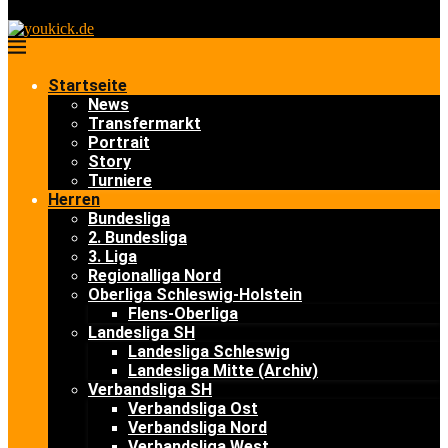
Startseite
News
Transfermarkt
Portrait
Story
Turniere
Herren
Bundesliga
2. Bundesliga
3. Liga
Regionalliga Nord
Oberliga Schleswig-Holstein
Flens-Oberliga
Landesliga SH
Landesliga Schleswig
Landesliga Mitte (Archiv)
Verbandsliga SH
Verbandsliga Ost
Verbandsliga Nord
Verbandsliga West