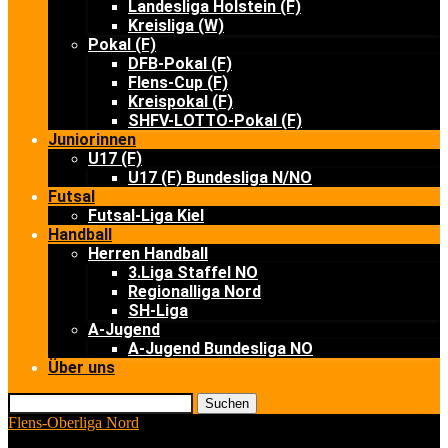
Landesliga Holstein (F)
Kreisliga (W)
Pokal (F)
DFB-Pokal (F)
Flens-Cup (F)
Kreispokal (F)
SHFV-LOTTO-Pokal (F)
Juniorinnen
U17 (F)
U17 (F) Bundesliga N/NO
Futsal
Futsal-Liga Kiel
Handball
Herren Handball
3.Liga Staffel NO
Regionalliga Nord
SH-Liga
A-Jugend
A-Jugend Bundesliga NO
Über uns
Suchen
Flens-Oberliga Nord